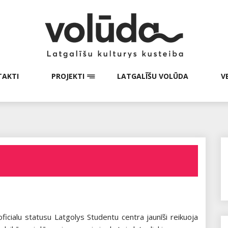
AKTI
PROJEKTI
LATGALĪŠU VOLŪDA
V
icialu statusu Latgolys Studentu centra jaunīši reikuoja