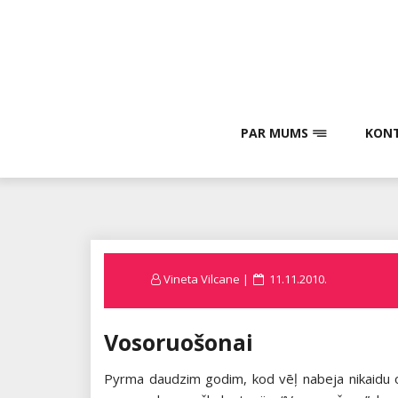
Skip
to
content
PAR MUMS
KONT
Posted
Vineta Vilcane
11.11.2010.
on
Vosoruošonai
Pyrma daudzim godim, kod vēļ nabeja nikaidu of