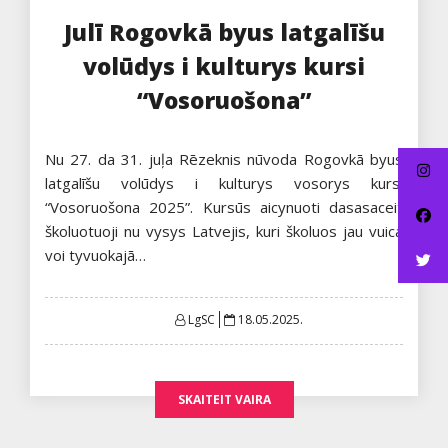
Julī Rogovkā byus latgalīšu
volūdys i kulturys kursi
“Vosoruošona”
Nu 27. da 31. juļa Rēzeknis nūvoda Rogovkā byus
latgalīšu volūdys i kulturys vosorys kursi
“Vosoruošona 2025”. Kursūs aicynuoti dasasaceit
školuotuoji nu vysys Latvejis, kuri školuos jau vuica
voi tyvuokajā…
Posted
LgSC
18.05.2025.
on
SKAITEIT VAIRA