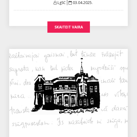
Posted
LgSC
03.04.2025.
on
SKAITEIT VAIRA