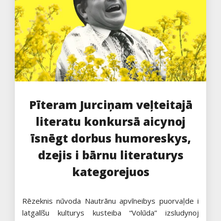
Pīteram Jurciņam veļteitajā
literatu konkursā aicynoj
īsnēgt dorbus humoreskys,
dzejis i bārnu literaturys
kategorejuos
Rēzeknis nūvoda Nautrānu apvīneibys puorvaļde i
latgalīšu kulturys kusteiba “Volūda” izsludynoj