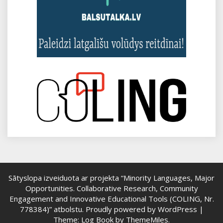
Sātyslopa izveiduota ar projekta “Minority Languages, Major
Opportunities. Collaborative Research, Community
Engagement and Innovative Educational Tools (COLING, Nr.
778384)” atbolstu.
Proudly powered by WordPress
|
Theme: Log Book by
ThemeMiles
.