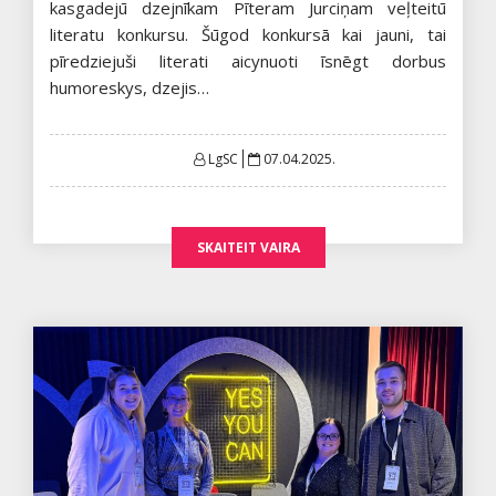
kasgadejū dzejnīkam Pīteram Jurciņam veļteitū
literatu konkursu. Šūgod konkursā kai jauni, tai
pīredziejuši literati aicynuoti īsnēgt dorbus
humoreskys, dzejis…
Posted
LgSC
07.04.2025.
on
SKAITEIT VAIRA