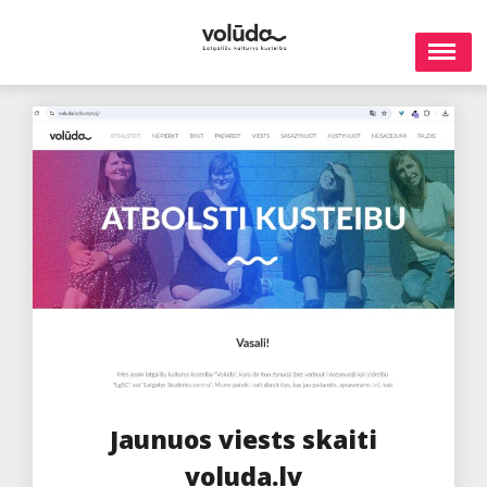
Skip
to
content
Jaunuos viests skaiti
voluda.lv