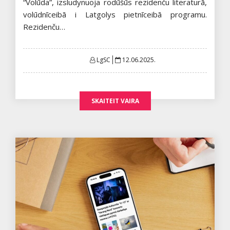
“Volūda”, izsludynuoja rodūšūs rezidenču literaturā,
volūdnīceibā i Latgolys pietnīceibā programu.
Rezidenču…
Posted
LgSC
12.06.2025.
on
SKAITEIT VAIRA