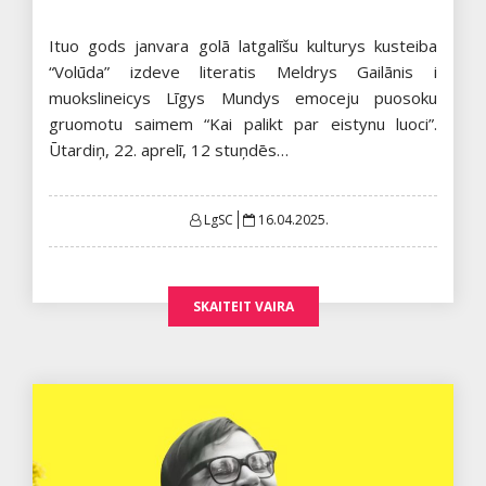
Ituo gods janvara golā latgalīšu kulturys kusteiba
“Volūda” izdeve literatis Meldrys Gailānis i
muokslineicys Līgys Mundys emoceju puosoku
gruomotu saimem “Kai palikt par eistynu luoci”.
Ūtardiņ, 22. aprelī, 12 stuņdēs…
Posted
LgSC
16.04.2025.
on
SKAITEIT VAIRA