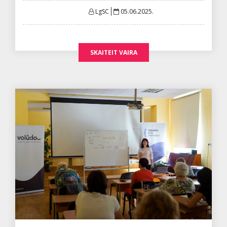
Posted
LgSC
05.06.2025.
on
SKAITEIT VAIRA