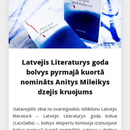
Latvejis Literaturys goda
bolvys pyrmajā kuortā
nomināts Anitys Mileikys
dzejis kruojums
Gatavejūtīs vīnai nu svareiguokūs nūtikšonu Latvejis
literaturā – Latvejis Literaturys goda bolvai
(LaLiGaBa) –, bolvys ekspertu komiseja izziņuojuse
bolvai pyrmajā kuortā nominātūs autorus i dorbus