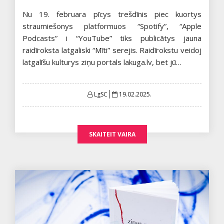
Nu 19. februara pīcys trešdīnis piec kuortys
straumiešonys platformuos “Spotify”, “Apple
Podcasts” i “YouTube” tiks publicātys jauna
raidīroksta latgaliski “Mīti” serejis. Raidīrokstu veidoj
latgalīšu kulturys ziņu portals lakuga.lv, bet jū…
Posted
LgSC
19.02.2025.
on
SKAITEIT VAIRA