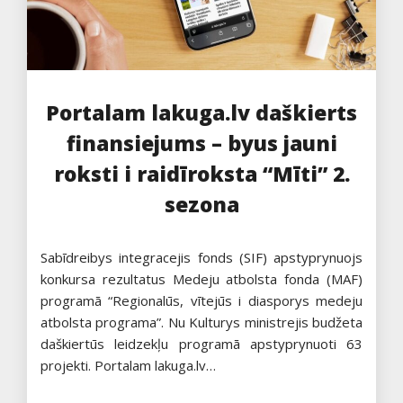
Portalam lakuga.lv daškierts
finansiejums – byus jauni
roksti i raidīroksta “Mīti” 2.
sezona
Sabīdreibys integracejis fonds (SIF) apstyprynuojs
konkursa rezultatus Medeju atbolsta fonda (MAF)
programā “Regionalūs, vītejūs i diasporys medeju
atbolsta programa”. Nu Kulturys ministrejis budžeta
daškiertūs leidzekļu programā apstyprynuoti 63
projekti. Portalam lakuga.lv…