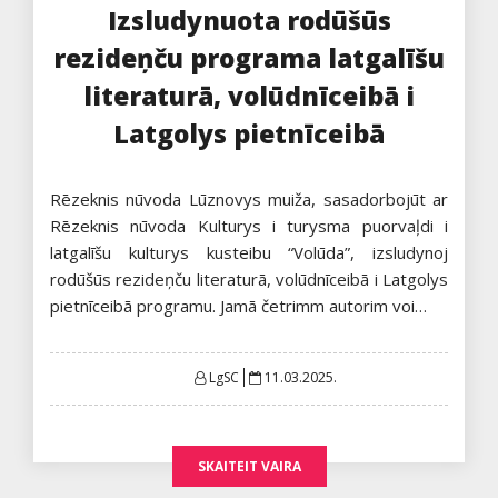
Izsludynuota rodūšūs
rezideņču programa latgalīšu
literaturā, volūdnīceibā i
Latgolys pietnīceibā
Rēzeknis nūvoda Lūznovys muiža, sasadorbojūt ar
Rēzeknis nūvoda Kulturys i turysma puorvaļdi i
latgalīšu kulturys kusteibu “Volūda”, izsludynoj
rodūšūs rezideņču literaturā, volūdnīceibā i Latgolys
pietnīceibā programu. Jamā četrimm autorim voi…
Posted
LgSC
11.03.2025.
on
SKAITEIT VAIRA