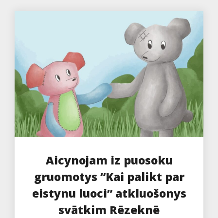
Aicynojam iz puosoku
gruomotys “Kai palikt par
eistynu luoci” atkluošonys
svātkim Rēzeknē