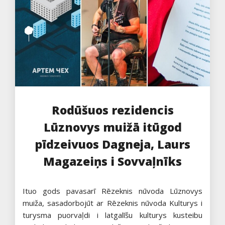
Rodūšuos rezidencis
Lūznovys muižā itūgod
pīdzeivuos Dagneja, Laurs
Magazeiņs i Sovvaļnīks
Ituo gods pavasarī Rēzeknis nūvoda Lūznovys
muiža, sasadorbojūt ar Rēzeknis nūvoda Kulturys i
turysma puorvaļdi i latgalīšu kulturys kusteibu