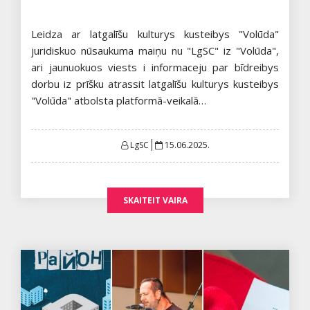
Leidza ar latgalīšu kulturys kusteibys "Volūda"
juridiskuo nūsaukuma maiņu nu "LgSC" iz "Volūda",
ari jaunuokuos viests i informaceju par bīdreibys
dorbu iz prīšku atrassit latgalīšu kulturys kusteibys
"Volūda" atbolsta platformā-veikalā…
Posted
LgSC
15.06.2025.
on
SKAITEIT VAIRA