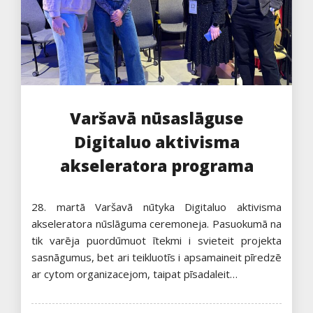
Varšavā nūsaslāguse
Digitaluo aktivisma
akseleratora programa
28. martā Varšavā nūtyka Digitaluo aktivisma
akseleratora nūslāguma ceremoneja. Pasuokumā na
tik varēja puordūmuot ītekmi i svieteit projekta
sasnāgumus, bet ari teikluotīs i apsamaineit pīredzē
ar cytom organizacejom, taipat pīsadaleit…