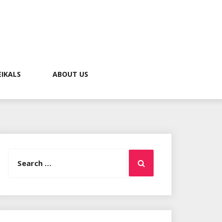
EIKALS
ABOUT US
Search
Search
for: