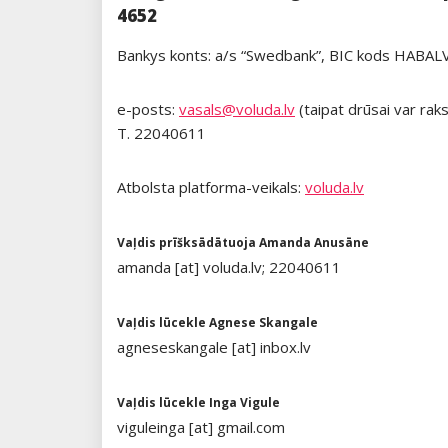
4652
Bankys konts: a/s “Swedbank”, BIC kods HAB
e-posts:
vasals@voluda.lv
(taipat drūsai var rak
T. 22040611
Atbolsta platforma-veikals:
voluda.lv
Vaļdis prīšksādātuoja Amanda Anusāne
amanda [at] voluda.lv; 22040611
Vaļdis lūcekle Agnese Skangale
agneseskangale [at] inbox.lv
Vaļdis lūcekle Inga Vigule
viguleinga [at] gmail.com