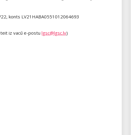
ALV22, konts LV21HABA0551012064693
steit iz vacū e-postu
lgsc@lgsc.lv
)