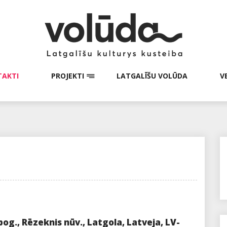
AKTI
PROJEKTI
LATGALĪŠU VOLŪDA
V
pog., Rēzeknis nūv., Latgola, Latveja, LV-