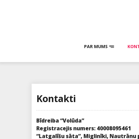
Skip
to
content
PAR MUMS
KONT
Kontakti
Bīdreiba “Volūda”
Registracejis numers: 40008095461
“Latgalīšu sāta”, Miglinīki, Nautrānu 