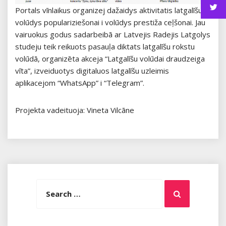
Portals vīnlaikus organizej dažaidys aktivitatis latgalīšu
volūdys populariziešonai i volūdys prestiža ceļšonai. Jau
vairuokus godus sadarbeibā ar Latvejis Radejis Latgolys
studeju teik reikuots pasauļa diktats latgalīšu rokstu
volūdā, organizēta akceja “Latgalīšu volūdai draudzeiga
vīta”, izveiduotys digitaluos latgalīšu uzleimis
aplikacejom “WhatsApp” i “Telegram”.
Projekta vadeituoja: Vineta Vilcāne
Search
Search
for: