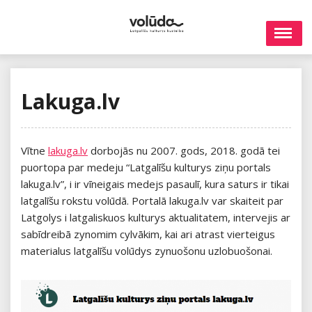
Skip
to
content
Lakuga.lv
Vītne
lakuga.lv
dorbojās nu 2007. gods, 2018. godā tei
puortopa par medeju “Latgalīšu kulturys ziņu portals
lakuga.lv”, i ir vīneigais medejs pasaulī, kura saturs ir tikai
latgalīšu rokstu volūdā. Portalā lakuga.lv var skaiteit par
Latgolys i latgaliskuos kulturys aktualitatem, intervejis ar
sabīdreibā zynomim cylvākim, kai ari atrast vierteigus
materialus latgalīšu volūdys zynuošonu uzlobuošonai.