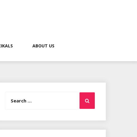
EIKALS
ABOUT US
Search
Search
for: