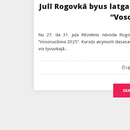
Julī Rogovkā byus latga
“Vos
Nu 27. da 31. juļa Rēzeknis nūvoda Rogovk
“Vosoruošona 2025”. Kursūs aicynuoti dasasacei
voi tyvuokajā…
L
SKA