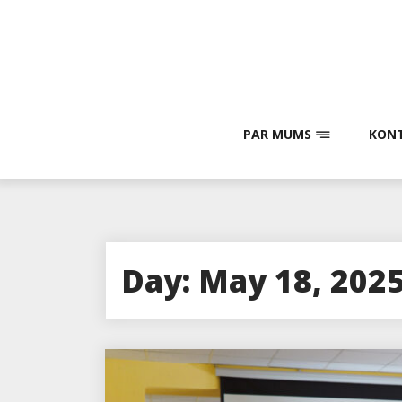
Skip
to
content
PAR MUMS
KONT
Day:
May 18, 202