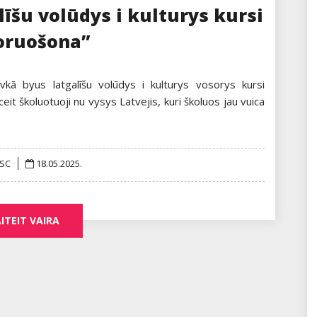
līšu volūdys i kulturys kursi
oruošona”
ā byus latgalīšu volūdys i kulturys vosorys kursi
t školuotuoji nu vysys Latvejis, kuri školuos jau vuica
Posted
gSC
18.05.2025.
on
ITEIT VAIRA