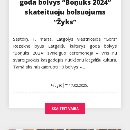
goda bolvys “Boņuks 2024”
skateituoju bolsuojums
“Žyks”
Sastdiņ, 1. martā, Latgolys viestnīceibā “Gors”
Rēzeknē byus Latgalīšu kulturys goda bolvys
“Boņuks 2024” svineiguo ceremoneja – vīns nu
svareiguokūs kasgadejūs nūtikšonu latgalīšu kulturā.
Tamā tiks nūskaidruoti 10 bolvys –…
Posted
LgSC
17.02.2025.
on
SKAITEIT VAIRA