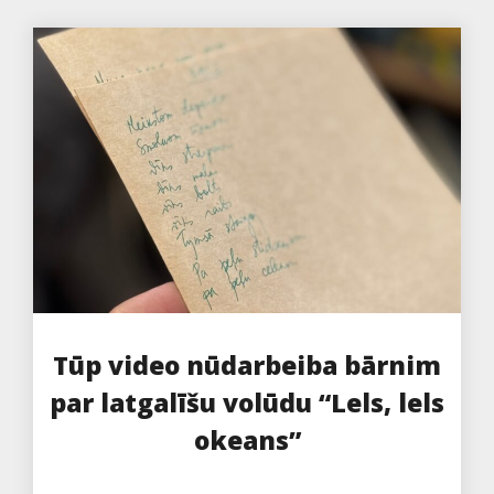
Tūp video nūdarbeiba bārnim
par latgalīšu volūdu “Lels, lels
okeans”