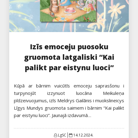
Izīs emoceju puosoku
gruomota latgaliski “Kai
palikt par eistynu luoci”
Kūpā ar bārnim vuicūtīs emoceju saprasšonu i
turpynojūt izzynuot luocāna Meikuleņa
pīdzeivuojumus, izīs Meldrys Gailānis i muokslineicys
Līgys Mundys gruomota saimem i bārnim “Kai palikt
par eistynu luoci”. Jaunajā izdavumā…
Posted
LgSC
14.12.2024.