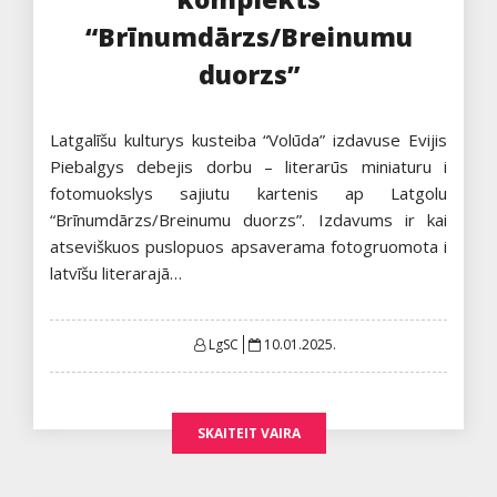
“Brīnumdārzs/Breinumu
duorzs”
Latgalīšu kulturys kusteiba “Volūda” izdavuse Evijis
Piebalgys debejis dorbu – literarūs miniaturu i
fotomuokslys sajiutu kartenis ap Latgolu
“Brīnumdārzs/Breinumu duorzs”. Izdavums ir kai
atseviškuos puslopuos apsaverama fotogruomota i
latvīšu literarajā…
Posted
LgSC
10.01.2025.
on
SKAITEIT VAIRA