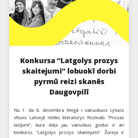
Konkursa “Latgolys prozys
skaitejumi” lobuokī dorbi
pyrmū reizi skanēs
Daugovpilī
Nu 1. da 8. decembra Reigā i vairuokuos cytuos
vītuos Latvejā nūtiks literaturys festivals “Prozas
lasījumi”, kura daļa jau vairuokus godus ir ari
konkurss “Latgolys prozys skaitejumi”. Žureja ir