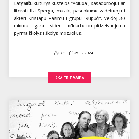
Latgalīšu kulturys kusteiba “Volūda”, sasadorbojūt ar
literati Ilzi Spergu, muziki, pasuokumu vadeituoju i
akteri Kristapu Rasimu i grupu “Rupuči”, veidoj 30
minutu garu video nūdarbeibu–pīdzeivuojumu
pyrma školys i školys mozuokūs…
Posted
LgSC
05.12.2024.
on
SKAITEIT VAIRA