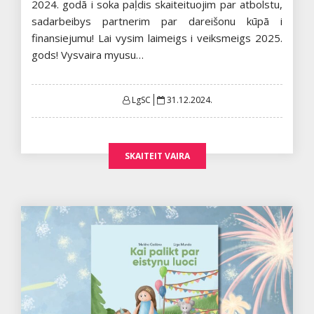
2024. godā i soka paļdis skaiteituojim par atbolstu,
sadarbeibys partnerim par dareišonu kūpā i
finansiejumu! Lai vysim laimeigs i veiksmeigs 2025.
gods! Vysvaira myusu…
Posted
LgSC
31.12.2024.
on
SKAITEIT VAIRA