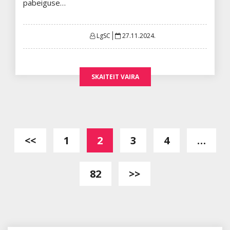
pabeiguse…
Posted
LgSC
27.11.2024.
on
SKAITEIT VAIRA
Posts
<<
1
2
3
4
…
pagination
82
>>