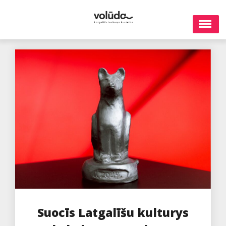
Skip
to
content
Suocīs Latgalīšu kulturys