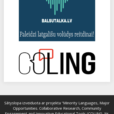
Sātyslopa izveiduota ar projekta “Minority Languages, Major
Opportunities. Collaborative Research, Community
Engagement and Innovative Educational Tools (COLING, Nr.