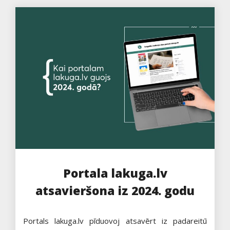
Portala lakuga.lv
atsavieršona iz 2024. godu
Portals lakuga.lv pīduovoj atsavērt iz padareitū