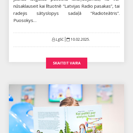
nūsaklauseit kai lītuotnē “Latvijas Radio pasakas”, tai
radejis sātyslopys sadaļā “Radioteātris”.
Puosokys…
Posted
LgSC
10.02.2025.
on
SKAITEIT VAIRA