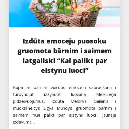
Izdūta emoceju puosoku
gruomota bārnim i saimem
latgaliski “Kai palikt par
eistynu luoci”
Kūpā ar bārnim vuicūtīs emoceju saprasšonu i
turpynojūt izzynuot luocāna Meikuleņa
pīdzeivuojumus, izdūta Meldrys Gailānis i
muokslineicys Līgys Mundys gruomota bārnim i
saimem “Kai palikt par eistynu luoci”. Jaunajā
izdavumā…