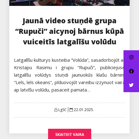
Jaunā video stuņdē grupa
“Rupuči” aicynoj bārnus kūpā
vuiceitīs latgalīšu volūdu
Latgalīšu kulturys kusteiba “Volūda”, sasadorbojūt ar
Kristapu Rasimu i grupu “Rupuči”, publiciejuse
latgalīšu volūdys stuņdi jaunuokūs klašu bārnim
“Lels, lels okeans”, pīduovojūt vareibu izzynuot vaira
ap latvīšu volūdu, pasaceit pamata…
Posted
LgSC
22.01.2025.
on
SKAITEIT VAIRA