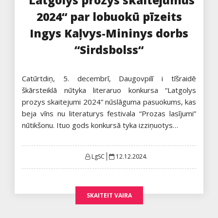
“Latgolys prozys skaitejumūs
2024“ par lobuokū pīzeits
Ingys Kaļvys-Mininys dorbs
“Sirdsbolss“
Catūrtdiņ, 5. decembrī, Daugovpilī i tīšraidē
škārsteiklā nūtyka literaruo konkursa “Latgolys
prozys skaitejumi 2024” nūslāguma pasuokums, kas
beja vīns nu literaturys festivala “Prozas lasījumi”
nūtikšonu. Ituo gods konkursā tyka izziņuotys…
Posted
LgSC
12.12.2024.
on
SKAITEIT VAIRA