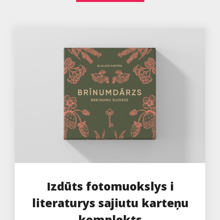
Izdūts fotomuokslys i
literaturys sajiutu karteņu
komplekts