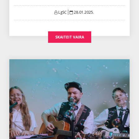
Posted
LgSC
28.01.2025.
on
SKAITEIT VAIRA