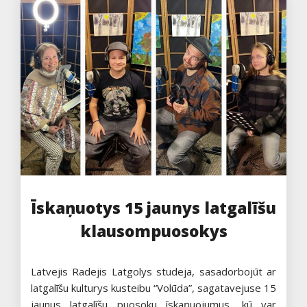
Īskaņuotys 15 jaunys latgalīšu
klausompuosokys
Latvejis Radejis Latgolys studeja, sasadorbojūt ar
latgalīšu kulturys kusteibu “Volūda”, sagatavejuse 15
jaunus latgalīšu puosoku īskaņuojumus, kū var