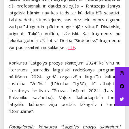
cīši profesionali, ir daudzi sūlejūšs – fantazejis žanrys
latgaliski bārnim nav kas taids, ar kū daītu bīži sasatikt.
Labi vadeits stuostejums, kas bez lelu puorsteigumu
vad pa īstaiguotim pādim magiskajā realitatē. Dinamiski,
originali. Takūša volūda, sižetiski. Kai fragments nu
leluoka gobola cīši lobs.” Dorba “Sirdsbolss” fragmentu
var puorskaiteit i nūsaklauseit
ITE
.
Konkursu “Latgolys prozys skaitejumi 2024” kai vīnu nu
literaruos jaunradis latgaliski radeišonys programys
nūtikšonu 2024. godā organizēja latgalīšu kulturys
kusteiba “Volūda” (bīdreiba “LgSC), tū atbaļsteja
literaturys festivals “Prozas lasījumi 2024” (Latvejis
Rakstnīku savīneiba), Vaļsts kulturkapitala fonds,
latgalīšu kulturys ziņu portals lakuga.lv i žurnals
“Domuzīme”.
Fotogalerejā: konkursa “Latgolys prozys skaitejumi