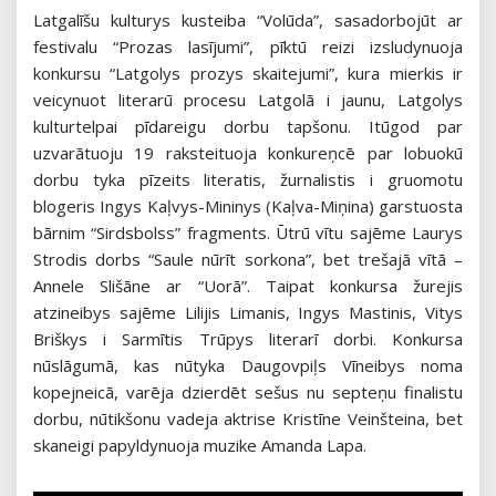
Latgalīšu kulturys kusteiba “Volūda”, sasadorbojūt ar
festivalu “Prozas lasījumi”, pīktū reizi izsludynuoja
konkursu “Latgolys prozys skaitejumi”, kura mierkis ir
veicynuot literarū procesu Latgolā i jaunu, Latgolys
kulturtelpai pīdareigu dorbu tapšonu. Itūgod par
uzvarātuoju 19 raksteituoja konkureņcē par lobuokū
dorbu tyka pīzeits literatis, žurnalistis i gruomotu
blogeris Ingys Kaļvys-Mininys (Kaļva-Miņina) garstuosta
bārnim “Sirdsbolss” fragments. Ūtrū vītu sajēme Laurys
Strodis dorbs “Saule nūrīt sorkona”, bet trešajā vītā –
Annele Slišāne ar “Uorā”. Taipat konkursa žurejis
atzineibys sajēme Lilijis Limanis, Ingys Mastinis, Vitys
Briškys i Sarmītis Trūpys literarī dorbi. Konkursa
nūslāgumā, kas nūtyka Daugovpiļs Vīneibys noma
kopejneicā, varēja dzierdēt sešus nu septeņu finalistu
dorbu, nūtikšonu vadeja aktrise Kristīne Veinšteina, bet
skaneigi papyldynuoja muzike Amanda Lapa.