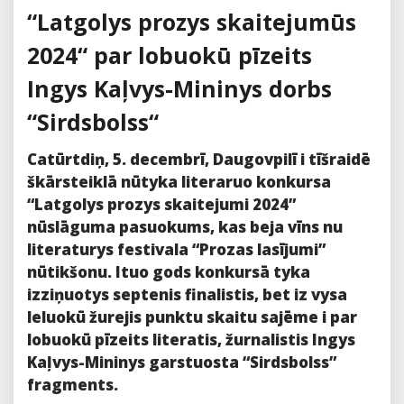
“Latgolys prozys skaitejumūs
2024“ par lobuokū pīzeits
Ingys Kaļvys-Mininys dorbs
“Sirdsbolss“
Catūrtdiņ, 5. decembrī, Daugovpilī i tīšraidē
škārsteiklā nūtyka literaruo konkursa
“Latgolys prozys skaitejumi 2024”
nūslāguma pasuokums, kas beja vīns nu
literaturys festivala “Prozas lasījumi”
nūtikšonu. Ituo gods konkursā tyka
izziņuotys septenis finalistis, bet iz vysa
leluokū žurejis punktu skaitu sajēme i par
lobuokū pīzeits literatis, žurnalistis Ingys
Kaļvys-Mininys garstuosta “Sirdsbolss”
fragments.