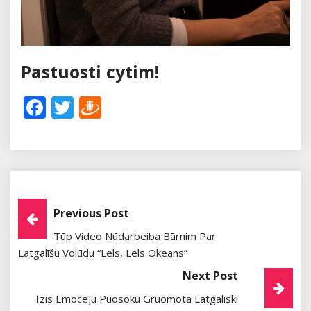
Pastuosti cytim!
Facebook
Twitter
Draugiem
Post
Previous Post
Tūp Video Nūdarbeiba Bārnim Par
Navigation
Latgalīšu Volūdu “Lels, Lels Okeans”
Next Post
Izīs Emoceju Puosoku Gruomota Latgaliski