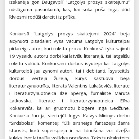
izskanēja gon Daugavpilī “Latgolys prozys skaitejumu”
nūslāguma pasuokumā, kas, kai soka poša Inga, dūd
īdviesmi rodūši dareit i iz prīšku.
Konkursā “Latgolys prozys skaitejumi 2024” beja
aicynuoti pīsadaleit vysa vacuma Latgolys kulturtelpai
pīdareigi autori, kuri roksta prozu. Konkursā tyka sajimti
19 vysaidu autoru dorbi kai latvīšu literarajā, tai latgalīšu
rokstu volūdā. Konkursam dorbus īsyuteja kai Latgolys
kulturtelpā jau zynomi autori, tai i debitanti. Īsyuteitūs
dorbus vērtēja žureja, kurys sastuovā beja
literaturzynuotnīks, literats Valentins Lukaševičs, literate
i literaturzynuotneica Ilze Sperga, žurnaliste Maruta
Latkovska, literate i literaturzynuotneica Elīna
Kokareviča, kai ari gruomotu blogere Inga Gedžūne.
Konkursa žureja, viertejūt Ingys Kaļvys-Mininys dorbu
“Sirdsbolss”, komentej: “Cīši sirsneigs fantazejis žanra
stuosts, kurā superspieja ir na liduošona voi dzeļža
kulaks, bet latgalīšu volūdys prasšona. Teksts pīraksteits