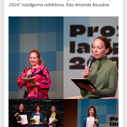
2024” nūslāguma nūtikšona, foto Amanda Anusāne.