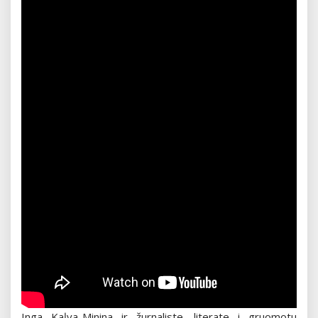
Inga Kaļva-Minina ir žurnaliste, literate i gruomotu