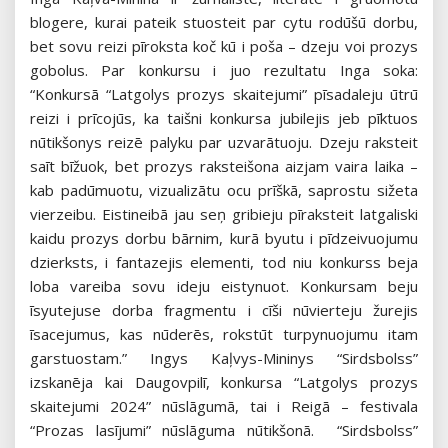
blogere, kurai pateik stuosteit par cytu rodūšū dorbu,
bet sovu reizi pīroksta koč kū i poša – dzeju voi prozys
gobolus. Par konkursu i juo rezultatu Inga soka:
“Konkursā “Latgolys prozys skaitejumi” pīsadaleju ūtrū
reizi i prīcojūs, ka taišni konkursa jubilejis jeb pīktuos
nūtikšonys reizē palyku par uzvarātuoju. Dzeju raksteit
saīt bīžuok, bet prozys raksteišona aizjam vaira laika –
kab padūmuotu, vizualizātu ocu prīškā, saprostu sižeta
vierzeibu. Eistineibā jau seņ gribieju pīraksteit latgaliski
kaidu prozys dorbu bārnim, kurā byutu i pīdzeivuojumu
dzierksts, i fantazejis elementi, tod niu konkurss beja
loba vareiba sovu ideju eistynuot. Konkursam beju
īsyutejuse dorba fragmentu i cīši nūvierteju žurejis
īsacejumus, kas nūderēs, rokstūt turpynuojumu itam
garstuostam.” Ingys Kaļvys-Mininys “Sirdsbolss”
izskanēja kai Daugovpilī, konkursa “Latgolys prozys
skaitejumi 2024” nūslāgumā, tai i Reigā – festivala
“Prozas lasījumi” nūslāguma nūtikšonā. “Sirdsbolss”