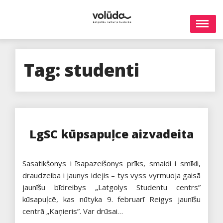
Skip
to
content
Tag:
studenti
LgSC kūpsapuļce aizvadeita
Sasatikšonys i īsapazeišonys prīks, smaidi i smīkli,
draudzeiba i jaunys idejis – tys vyss vyrmuoja gaisā
jaunīšu bīdreibys „Latgolys Studentu centrs”
kūsapuļcē, kas nūtyka 9. februarī Reigys jaunīšu
centrā „Kaņieris”. Var drūsai…