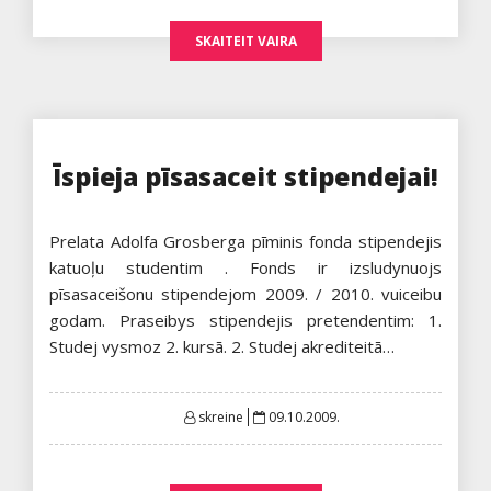
SKAITEIT VAIRA
Īspieja pīsasaceit stipendejai!
Prelata Adolfa Grosberga pīminis fonda stipendejis
katuoļu studentim . Fonds ir izsludynuojs
pīsasaceišonu stipendejom 2009. / 2010. vuiceibu
godam. Praseibys stipendejis pretendentim: 1.
Studej vysmoz 2. kursā. 2. Studej akrediteitā…
Posted
skreine
09.10.2009.
on