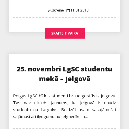
Posted
skreine
11.01.2010.
on
SKAITEIT VAIRA
25. novembrī LgSC studentu
mekā – Jelgovā
Reigys LgSC bīdri - studenti brauc gostūs iz Jelgovu.
Tys nav nikaids jaunums, ka Jelgovā ir daudz
studentu nu Latgolys. Beidzūt asam sasajāmuš i
sajāmuši ari īlyugumu nu jelgavnīku. :)…