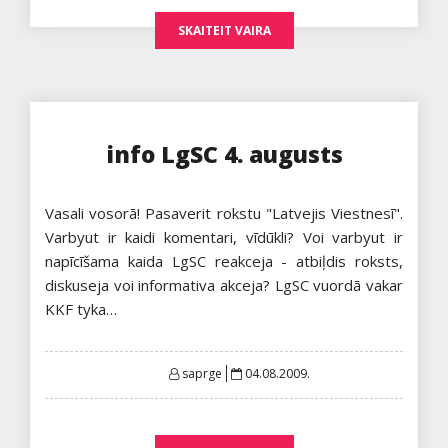
SKAITEIT VAIRA
info LgSC 4. augusts
Vasali vosorā! Pasaverit rokstu "Latvejis Viestnesī".
Varbyut ir kaidi komentari, vīdūkli? Voi varbyut ir
napīcīšama kaida LgSC reakceja - atbiļdis roksts,
diskuseja voi informativa akceja? LgSC vuordā vakar
KKF tyka…
Posted
saprge
04.08.2009.
on