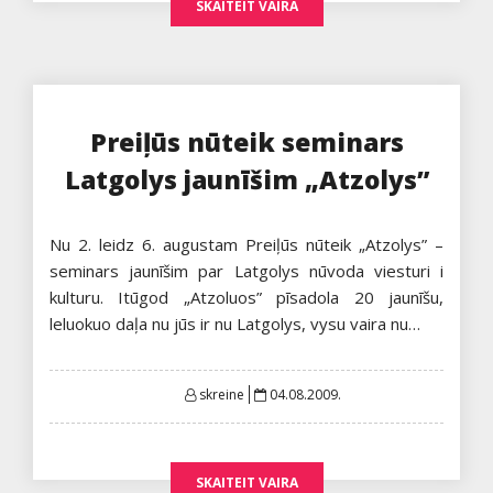
SKAITEIT VAIRA
Preiļūs nūteik seminars
Latgolys jaunīšim „Atzolys”
Nu 2. leidz 6. augustam Preiļūs nūteik „Atzolys” –
seminars jaunīšim par Latgolys nūvoda viesturi i
kulturu. Itūgod „Atzoluos” pīsadola 20 jaunīšu,
leluokuo daļa nu jūs ir nu Latgolys, vysu vaira nu…
Posted
skreine
04.08.2009.
on
SKAITEIT VAIRA