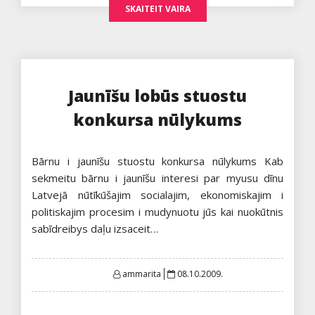
SKAITEIT VAIRA
Jaunīšu lobūs stuostu
konkursa nūlykums
Bārnu i jaunīšu stuostu konkursa nūlykums Kab
sekmeitu bārnu i jaunīšu interesi par myusu dīnu
Latvejā nūtīkūšajim socialajim, ekonomiskajim i
politiskajim procesim i mudynuotu jūs kai nuokūtnis
sabīdreibys daļu izsaceit…
Posted
ammarita
08.10.2009.
on