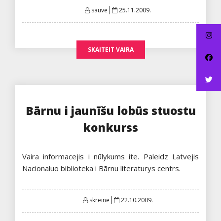
Posted
sauve
25.11.2009.
on
SKAITEIT VAIRA
Bārnu i jaunīšu lobūs stuostu
konkurss
Vaira informacejis i nūlykums ite. Paleidz Latvejis
Nacionaluo biblioteka i Bārnu literaturys centrs.
Posted
skreine
22.10.2009.
on