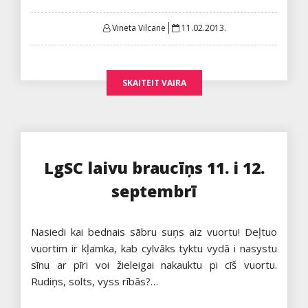
Posted
Vineta Vilcane
11.02.2013.
on
SKAITEIT VAIRA
LgSC laivu braucīņs 11. i 12.
septembrī
Nasiedi kai bednais sābru suņs aiz vuortu! Deļtuo
vuortim ir kļamka, kab cylvāks tyktu vydā i nasystu
sīnu ar pīri voi žieleigai nakauktu pi cīš vuortu.
Rudiņs, solts, vyss rībās?…