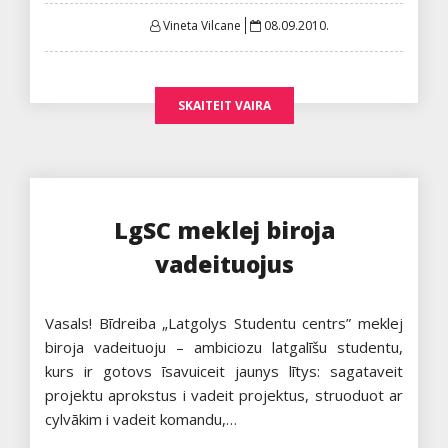
Posted
Vineta Vilcane
08.09.2010.
on
SKAITEIT VAIRA
LgSC meklej biroja
vadeituojus
Vasals! Bīdreiba „Latgolys Studentu centrs” meklej
biroja vadeituoju – ambiciozu latgalīšu studentu,
kurs ir gotovs īsavuiceit jaunys lītys: sagataveit
projektu aprokstus i vadeit projektus, struoduot ar
cylvākim i vadeit komandu,…