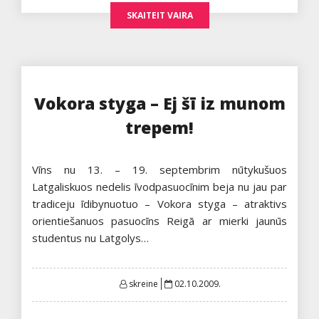
SKAITEIT VAIRA
Vokora styga – Ej šī iz munom
trepem!
Vīns nu 13. – 19. septembrim nūtykušuos
Latgaliskuos nedelis īvodpasuocīnim beja nu jau par
tradiceju īdibynuotuo – Vokora styga – atraktivs
orientiešanuos pasuocīns Reigā ar mierki jaunūs
studentus nu Latgolys…
Posted
skreine
02.10.2009.
on