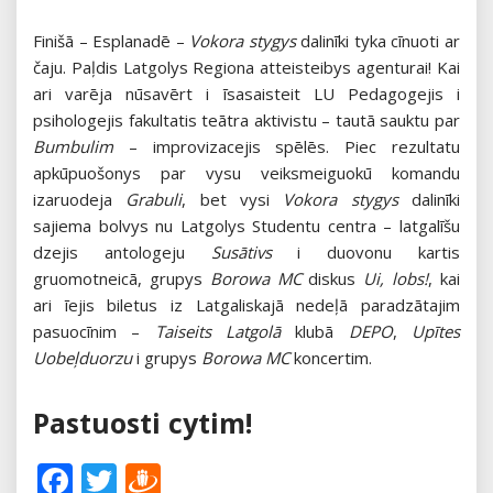
Finišā – Esplanadē –
Vokora stygys
dalinīki tyka cīnuoti ar
čaju. Paļdis Latgolys Regiona atteisteibys agenturai! Kai
ari varēja nūsavērt i īsasaisteit LU Pedagogejis i
psihologejis fakultatis teātra aktivistu – tautā sauktu par
Bumbulim
– improvizacejis spēlēs. Piec rezultatu
apkūpuošonys par vysu veiksmeiguokū komandu
izaruodeja
Grabuli
, bet vysi
Vokora stygys
dalinīki
sajiema bolvys nu Latgolys Studentu centra – latgalīšu
dzejis antologeju
Susātivs
i duovonu kartis
gruomotneicā, grupys
Borowa MC
diskus
Ui, lobs!
, kai
ari īejis biletus iz Latgaliskajā nedeļā paradzātajim
pasuocīnim –
Taiseits Latgolā
klubā
DEPO
,
Upītes
Uobeļduorzu
i grupys
Borowa MC
koncertim.
Pastuosti cytim!
Facebook
Twitter
Draugiem