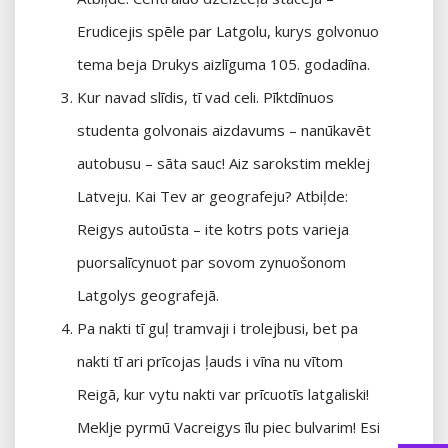
Erudicejis spēle par Latgolu, kurys golvonuo
tema beja Drukys aizlīguma 105. godadīna.
Kur navad slīdis, tī vad celi. Pīktdīnuos
studenta golvonais aizdavums – nanūkavēt
autobusu – sāta sauc! Aiz sarokstim meklej
Latveju. Kai Tev ar geografeju? Atbiļde:
Reigys autoūsta – ite kotrs pots varieja
puorsalīcynuot par sovom zynuošonom
Latgolys geografejā.
Pa nakti tī guļ tramvaji i trolejbusi, bet pa
nakti tī ari prīcojas ļauds i vīna nu vītom
Reigā, kur vytu nakti var prīcuotīs latgaliski!
Meklje pyrmū Vacreigys īlu piec bulvarim! Esi