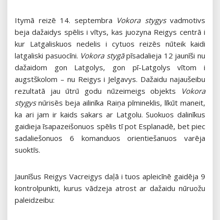
Itymā reizē 14. septembra
Vokora stygys
vadmotivs
beja dažaidys spēlis i vītys, kas juozyna Reigys centrā i
kur Latgaliskuos nedelis i cytuos reizēs nūteik kaidi
latgaliski pasuocīni.
Vokora stygā
pīsadalieja 12 jaunīši nu
dažaidom gon Latgolys, gon pī-Latgolys vītom i
augstškolom – nu Reigys i Jelgavys. Dažaidu najaušeibu
rezultatā jau ūtrū godu nūzeimeigs objekts
Vokora
stygys
nūrisēs beja ailinīka Raiņa pīmineklis, līkūt maneit,
ka ari jam ir kaids sakars ar Latgolu. Suokuos dalinīkus
gaidieja īsapazeišonuos spēlis tī pot Esplanadē, bet piec
sadaliešonuos 6 komanduos orientiešanuos varēja
suoktīs.
Jaunīšus Reigys Vacreigys daļā i tuos apleicīnē gaidēja 9
kontrolpunkti, kurus vādzeja atrost ar dažaidu nūruožu
paleidzeibu: