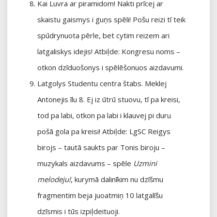
Kai Luvra ar piramidom! Nakti prīcej ar
skaistu gaismys i guņs spēli! Pošu reizi tī teik
spūdrynuota pērle, bet cytim reizem ari
latgaliskys idejis! Atbiļde: Kongresu noms –
otkon dzīduošonys i spēlēšonuos aizdavumi.
Latgolys Studentu centra štabs. Meklej
Antonejis īlu 8. Ej iz ūtrū stuovu, tī pa kreisi,
tod pa labi, otkon pa labi i klauvej pi duru
pošā gola pa kreisi! Atbiļde: LgSC Reigys
birojs – tautā saukts par Tonis biroju –
muzykals aizdavums – spēle
Uzmini
melodeju!
, kurymā dalinīkim nu dzīšmu
fragmentim beja juoatmiņ 10 latgalīšu
dzīsmis i tūs izpiļdeituoji.