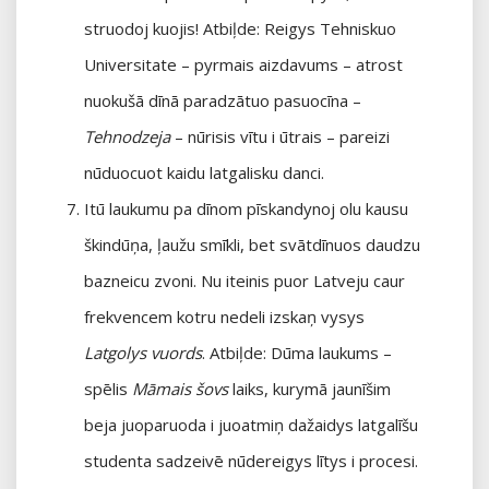
struodoj kuojis! Atbiļde: Reigys Tehniskuo
Universitate – pyrmais aizdavums – atrost
nuokušā dīnā paradzātuo pasuocīna –
Tehnodzeja
– nūrisis vītu i ūtrais – pareizi
nūduocuot kaidu latgalisku danci.
Itū laukumu pa dīnom pīskandynoj olu kausu
škindūņa, ļaužu smīkli, bet svātdīnuos daudzu
bazneicu zvoni. Nu iteinis puor Latveju caur
frekvencem kotru nedeli izskaņ vysys
Latgolys vuords
. Atbiļde: Dūma laukums –
spēlis
Māmais šovs
laiks, kurymā jaunīšim
beja juoparuoda i juoatmiņ dažaidys latgalīšu
studenta sadzeivē nūdereigys lītys i procesi.