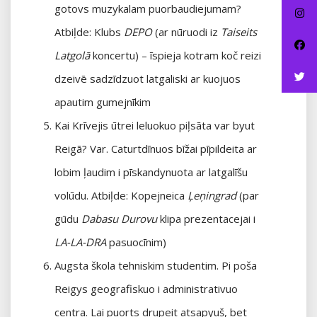
gotovs muzykalam puorbaudiejumam?
Atbiļde: Klubs
DEPO
(ar nūruodi iz
Taiseits
Latgolā
koncertu) – īspieja kotram koč reizi
dzeivē sadzīdzuot latgaliski ar kuojuos
apautim gumejnīkim
Kai Krīvejis ūtrei leluokuo piļsāta var byut
Reigā? Var. Caturtdīnuos bīžai pīpildeita ar
lobim ļaudim i pīskandynuota ar latgalīšu
volūdu. Atbiļde: Kopejneica
Ļeņingrad
(par
gūdu
Dabasu Durovu
klipa prezentacejai i
LA-LA-DRA
pasuocīnim)
Augsta škola tehniskim studentim. Pi poša
Reigys geografiskuo i administrativuo
centra. Lai puorts drupeit atsapyuš, bet