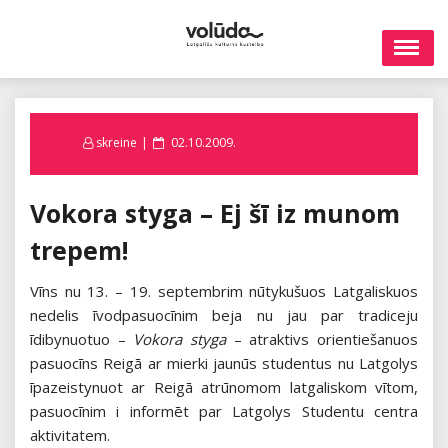
Skip
to
content
Posted
skreine
02.10.2009.
on
Vokora styga – Ej šī iz munom
trepem!
Vīns nu 13. – 19. septembrim nūtykušuos Latgaliskuos
nedelis īvodpasuocīnim beja nu jau par tradiceju
īdibynuotuo –
Vokora styga
– atraktivs orientiešanuos
pasuocīns Reigā ar mierki jaunūs studentus nu Latgolys
īpazeistynuot ar Reigā atrūnomom latgaliskom vītom,
pasuocīnim i informēt par Latgolys Studentu centra
aktivitatem.