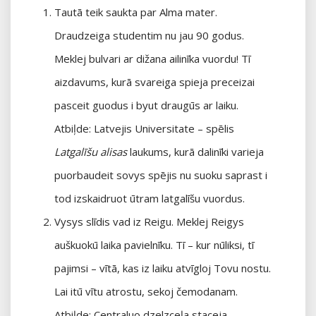
Tautā teik saukta par Alma mater.
Draudzeiga studentim nu jau 90 godus.
Meklej bulvari ar dižana ailinīka vuordu! Tī
aizdavums, kurā svareiga spieja preceizai
pasceit guodus i byut draugūs ar laiku.
Atbiļde: Latvejis Universitate – spēlis
Latgalīšu alisas
laukums, kurā dalinīki varieja
puorbaudeit sovys spējis nu suoku saprast i
tod izskaidruot ūtram latgalīšu vuordus.
Vysys slīdis vad iz Reigu. Meklej Reigys
auškuokū laika pavielnīku. Tī – kur nūliksi, tī
pajimsi – vītā, kas iz laiku atvīgloj Tovu nostu.
Lai itū vītu atrostu, sekoj čemodanam.
Atbiļde: Centraluo dzelzceļa staceja –