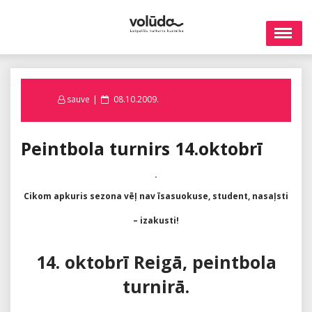
Skip
to
content
Posted
sauve
08.10.2009.
on
Peintbola turnirs 14.oktobrī
.
Cikom apkuris sezona vēļ nav īsasuokuse, student, nasaļsti
– izakusti!
14. oktobrī Reigā, peintbola
turnirā.