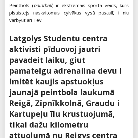
Peintbols (
paintball
) ir ekstremais sporta veids, kurs
pīsaistejs naskaitomus cylvākus vysā pasaulī, i niu
varbyut ari Tevi.
Latgolys Studentu centra
aktivisti pīduovoj jautri
pavadeit laiku, giut
pamateigu adrenalina devu i
imitēt kaujis apstuokļus
jaunajā peintbola laukumā
Reigā, Zīpnīkkolnā, Graudu i
Kartupeļu īlu krustuojumā,
tikai dažu kilometru
attuolumā nu Reigys centra