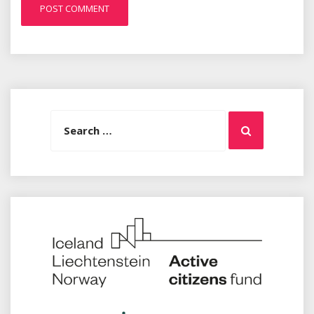
Search
Search
for: