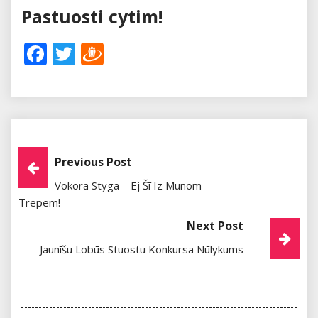
Pastuosti cytim!
Facebook
Twitter
Draugiem
Post
Previous Post
Vokora Styga – Ej Šī Iz Munom
Navigation
Trepem!
Next Post
Jaunīšu Lobūs Stuostu Konkursa Nūlykums