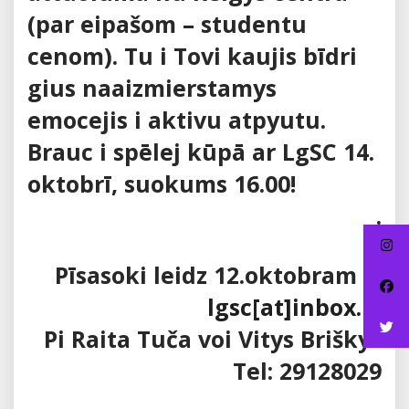
(par eipašom – studentu
cenom). Tu i Tovi kaujis bīdri
gius naaizmierstamys
emocejis i aktivu atpyutu.
Brauc i spēlej kūpā ar LgSC 14.
oktobrī, suokums 16.00!
.
Pīsasoki leidz 12.oktobram iz
lgsc[at]inbox.lv
Pi Raita Tuča voi Vitys Briškys
Tel: 29128029