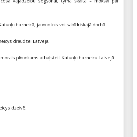
ocesa vajadzeibu segšonai, tymā skaitā – moksai par
Katuoļu bazneicā, jaunuotnis voi sabīdriskajā dorbā.
neicys draudzei Latvejā.
 morals pīnuokums atbaļsteit Katuoļu bazneicu Latvejā.
eicys dzeivē.