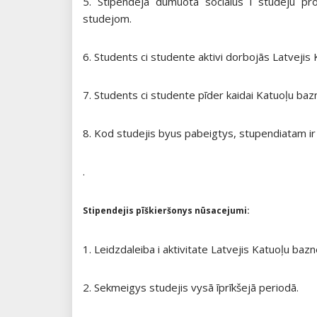
5. Stipendeja dūmuota socialūs i studeju pr
studejom.
6. Students ci studente aktivi dorbojās Latvejis 
7. Students ci studente pīder kaidai Katuoļu baz
8. Kod studejis byus pabeigtys, stupendiatam ir
.
Stipendejis pīškieršonys nūsacejumi:
1. Leidzdaleiba i aktivitate Latvejis Katuoļu bazn
2. Sekmeigys studejis vysā īprīkšejā periodā.