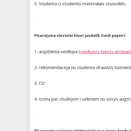
3. Studenta ci studentis materialais stuovūklis.
.
Pīsacejuma viestulei kluot juodalīk itaidi papeiri:
1. aizpiļdeita veidlopa (
veidlopys teksts atrūnam
2. rekomendaceja nu studenta draudzis bazneic
3. CV;
4. izziņa par studejom i sekmem nu sovys augst
.
Pīsacejums juosyuta elektroniski iz e-postu fonds.