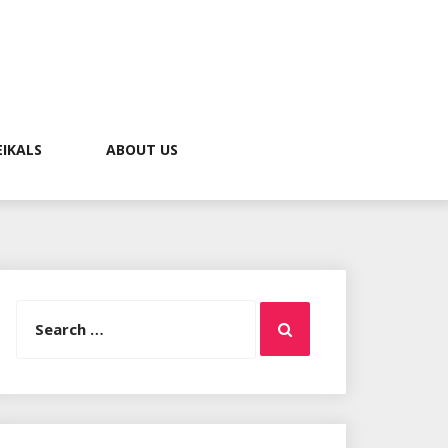
EIKALS
ABOUT US
Search
Search
for: