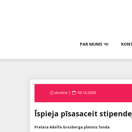
Skip
to
content
PAR MUMS
KONT
Posted
skreine
09.10.2009.
on
Īspieja pīsasaceit stipende
Prelata Adolfa Grosberga pīminis fonda