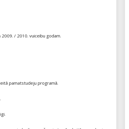
m 2009. / 2010. vuiceibu godam.
diteitā pamatstudeju programā.
.
gi.