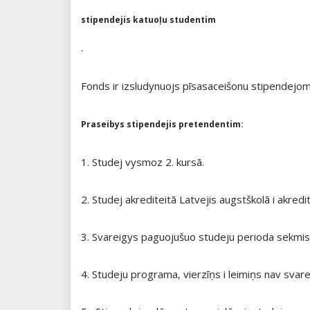
stipendejis katuoļu studentim
.
Fonds ir izsludynuojs pīsasaceišonu stipendejo
Praseibys stipendejis pretendentim:
1. Studej vysmoz 2. kursā.
2. Studej akrediteitā Latvejis augstškolā i akre
3. Svareigys paguojušuo studeju perioda sekmis
4. Studeju programa, vierzīņs i leimiņs nav svarei