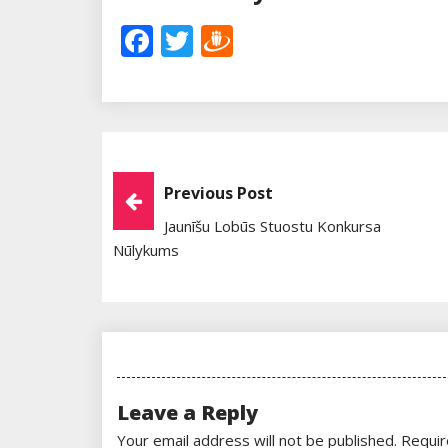
Facebook
Twitter
Draugiem
Post
Previous Post
Jaunīšu Lobūs Stuostu Konkursa
Navigation
Nūlykums
Leave a Reply
Your email address will not be published.
Requir