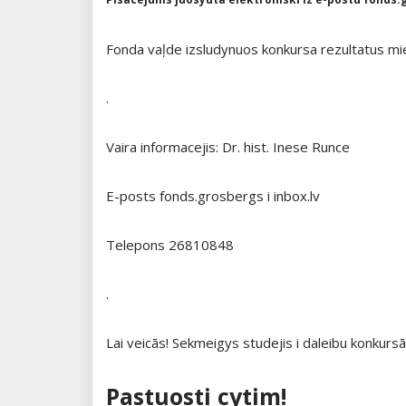
Fonda vaļde izsludynuos konkursa rezultatus mi
.
Vaira informacejis: Dr. hist. Inese Runce
E-posts fonds.grosbergs i inbox.lv
Telepons 26810848
.
Lai veicās! Sekmeigys studejis i daleibu konkursā
Pastuosti cytim!