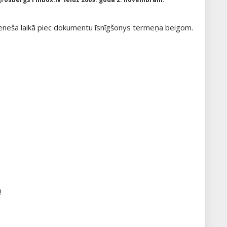
eneša laikā piec dokumentu īsnīgšonys termeņa beigom.
!