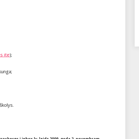
s ite
);
kunga;
školys.
grosbergs i inbox.lv leidz 2009. goda 2. novembram.