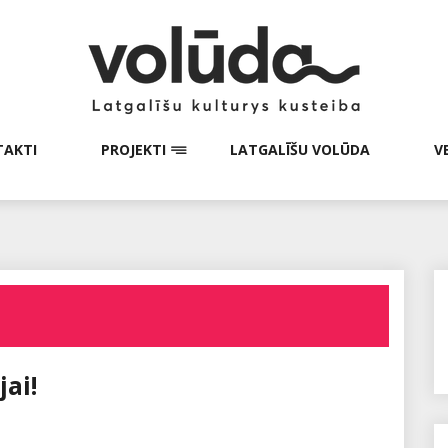
AKTI
PROJEKTI
LATGALĪŠU VOLŪDA
V
jai!