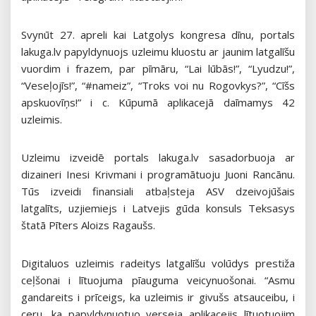
Svynūt 27. apreli kai Latgolys kongresa dīnu, portals
lakuga.lv papyldynuojs uzleimu kluostu ar jaunim latgalīšu
vuordim i frazem, par pīmāru, “Lai lūbās!”, “Lyudzu!”,
“Veseļojīs!”, “#nameiz”, “Troks voi nu Rogovkys?”, “Cīšs
apskuovīņs!” i c. Kūpumā aplikacejā daīmamys 42
uzleimis.
Uzleimu izveidē portals lakuga.lv sasadorbuoja ar
dizaineri Inesi Krivmani i programātuoju Juoni Rancānu.
Tūs izveidi finansiali atbaļsteja ASV dzeivojūšais
latgalīts, uzjiemiejs i Latvejis gūda konsuls Teksasys
štatā Pīters Aloizs Ragaušs.
Digitaluos uzleimis radeitys latgalīšu volūdys prestiža
ceļšonai i lītuojuma pīauguma veicynuošonai. “Asmu
gandareits i prīceigs, ka uzleimis ir givušs atsauceibu, i
ceru, ka papyldynuotuo verseja aplikacejis lītuotuojim