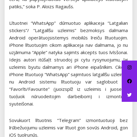
patiks,” soka P. Aloizs Ragaušs.
Lītuotnei “WhatsApp” dūmuotuo aplikaceja “Latgalian
stickers”/ “Latgalīšu uzleimis” bezmoksys daīmama
Android operātuojsistemys mobilūs īreiču lītuotuojim.
iPhone lītuotuojim cikom aplikaceja nav daīmama, jo nu
uzjāmuma “Apple” natyka sajimts akcepts tuos īvīsšonai.
Idejis autori itūšaļt struodoj pi cytu rysynuojumu, lai
uzleimis byutu daīmamys ari iPhone eipašnīkim. Cikom
iPhone lītuotuoji “WhatsApp” sajimtuos latgalīšu uzleimis
nu Android sistemu lītuotuoju var saglobuot kai
“Favorīti/Favourite” (juoizspīž iz uzleimis i juosekoj
tuoļuok nūruodeitojim darbeibom) i izmontuot
syuteišonai.
Sovukuort lītuotnis “Telegram” izmontuotuoji bez
īrūbežuojumu uzleimis var lītuot gon sovūs Android, gon
iOS tuolruņūs.