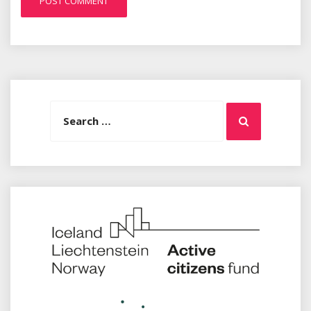
Search
Search
for: