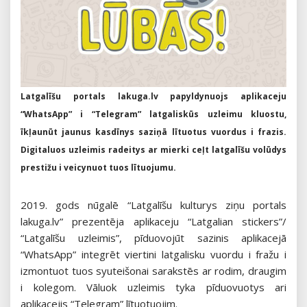
Latgalīšu portals lakuga.lv papyldynuojs aplikaceju
“WhatsApp” i “Telegram” latgaliskūs uzleimu kluostu,
īkļaunūt jaunus kasdīnys saziņā lītuotus vuordus i frazis.
Digitaluos uzleimis radeitys ar mierki ceļt latgalīšu volūdys
prestižu i veicynuot tuos lītuojumu.
2019. gods nūgalē “Latgalīšu kulturys ziņu portals
lakuga.lv” prezentēja aplikaceju “Latgalian stickers”/
“Latgalīšu uzleimis”, pīduovojūt sazinis aplikacejā
“WhatsApp” integrēt viertini latgalisku vuordu i fražu i
izmontuot tuos syuteišonai sarakstēs ar rodim, draugim
i kolegom. Vāluok uzleimis tyka pīduovuotys ari
aplikacejis “Telegram” lītuotuojim.