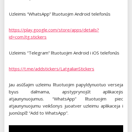
Uzleimis “WhatsApp” lītuotuojim Android telefonūs
https://play.google.com/store/apps/details?
id=com.ltg.stickers
Uzleimis “Telegram” lītuotuojim Android i iOS telefonūs
https://t.me/addstickers/LatgalianStickers
Jau asūšajim uzleimu lītuotuojim papyldynuotuo verseja
byus daīmama, apstyprynojūt aplikacejis
atjaunynuojumus. “WhatsApp” lītuotuojim piec
atjaunynuojumu veikšonys juoatver uzleimu aplikaceja i
juonūspīž “Add to WhatsApp”.