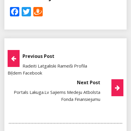
Facebook
Twitter
Draugiem
Post
Previous Post
Radeiti Latgaliski Rameiši Profila
Navigation
Biļdem Facebook
Next Post
Portals Lakuga.lv Sajiems Medeju Atbolsta
Fonda Finansiejumu