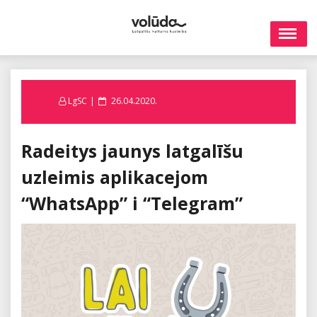
Skip
to
content
Posted
LgSC
26.04.2020.
on
Radeitys jaunys latgalīšu
uzleimis aplikacejom
“WhatsApp” i “Telegram”