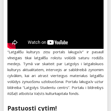
“Latgalīšu kulturys ziņu portals lakuga.lv” ir pasaulī
vīneigais tikai latgalīšu rokstu volūdā saturu rodūšs
medejs. Tymā var skaiteit par Latgolys i latgaliskuos
kulturys aktualitatem, intervejis ar sabīdreibā zynomim
cylvākim, kai ari atrast vierteigus materialus latgalīšu
volūdys zynuošonu uzlobuošonai. Portalu lakuga.lv uztur
bīdreiba “Latgolys Studentu centrs”. Portalu i bīdreibys
itūšaļt atbolsta Vaļsts kulturkapitala fonds.
Pastuosti cytim!