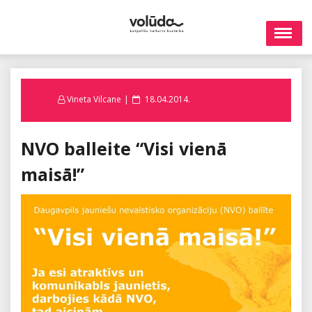
Skip
to
content
Posted
Vineta Vilcane
18.04.2014.
on
NVO balleite “Visi vienā
maisā!”