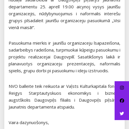
departamentu 25. aprelī 19.00 aicynoj vysys jaunīšu
organizacejis, nūdybynuojumus i naformalis interešu
grupys pīsadaleit jaunīšu organizaceju pasuokumā „Visi
vienā maisā!”.
Pasuokuma mierkis ir jaunīšu organizaceju īsapazeišona,
sadarbeibys radeišona, turpmuokai kūpeigu pasuokumu i
projektu realizacejai Daugovpilī. Sasatikšonys laikā ir
planavuotys organizaceju prezentacejis, naformalis
spielis, grupu dorbi pi pasuokumu i ideju izstruodis.
NVO balleite teik reikuota ar Vaļsts Kulturkapitala fonda,
Reigys Starptautyskuos ekonomikys i biznesa
augstškolis Daugovpiļs filialis i Daugovpiļs piļsātys
Jaunatnis departamenta atspaidu.
Vaira dazynuošonys,