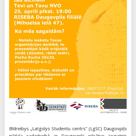
Bīdreibys „Latgolys Studentu centrs” (LgSC) Daugovpiļs
nūdaļa sadarbeibā ar Daugovpiļs piļsātys Jaunatnis