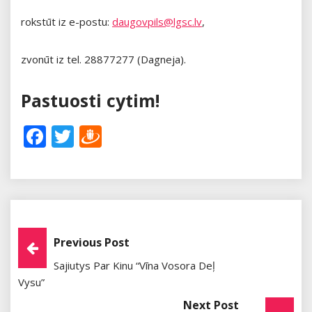
rokstūt iz e-postu:
daugovpils@lgsc.lv
,
zvonūt iz tel. 28877277 (Dagneja).
Pastuosti cytim!
Facebook
Twitter
Draugiem
Post
Previous Post
Sajiutys Par Kinu “Vīna Vosora Deļ
Navigation
Vysu”
Next Post