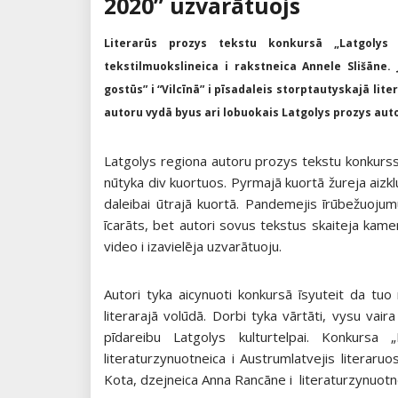
2020” uzvarātuojs
Literarūs prozys tekstu konkursā „Latgolys
tekstilmuokslineica i rakstneica Annele Slišāne. 
gostūs” i “Vilcīnā” i pīsadaleis storptautyskajā lite
autoru vydā byus ari lobuokais Latgolys prozys aut
Latgolys regiona autoru prozys tekstu konkurss
nūtyka div kuortuos. Pyrmajā kuortā žureja aizkl
daleibai ūtrajā kuortā. Pandemejis īrūbežuoju
īcarāts, bet autori sovus tekstus skaiteja kam
video i izavielēja uzvarātuoju.
Autori tyka aicynuoti konkursā īsyuteit da tuo 
literarajā volūdā. Dorbi tyka vārtāti, vysu vaira
pīdareibu Latgolys kulturtelpai. Konkursa
literaturzynuotneica i Austrumlatvejis literar
Kota, dzejneica Anna Rancāne i literaturzynuotnei