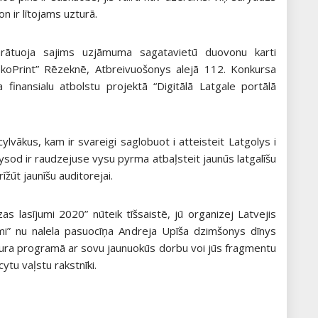
kon ir lītojams uzturā.
varātuoja sajims uzjāmuma sagatavietū duovonu karti
koPrint” Rēzeknē, Atbreivuošonys alejā 112. Konkursa
a finansialu atbolstu projektā “Digitālā Latgale portālā
lvākus, kam ir svareigi saglobuot i atteisteit Latgolys i
 vysod ir raudzejuse vysu pyrma atbaļsteit jaunūs latgalīšu
rīžūt jaunīšu auditorejai.
zas lasījumi 2020” nūteik tīšsaistē, jū organizej Latvejis
jumi” nu nalela pasuocīņa Andreja Upīša dzimšonys dīnys
, kura programā ar sovu jaunuokūs dorbu voi jūs fragmentu
ytu vaļstu rakstnīki.