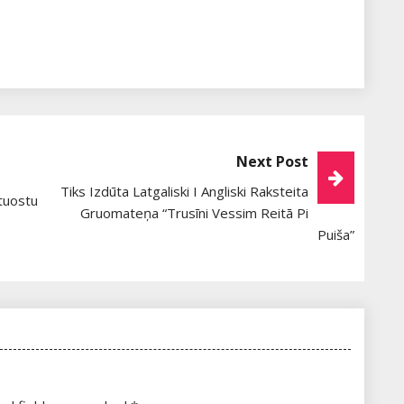
Next Post
Tiks Izdūta Latgaliski I Angliski Raksteita
tuostu
Gruomateņa “Trusīni Vessim Reitā Pi
Puiša”