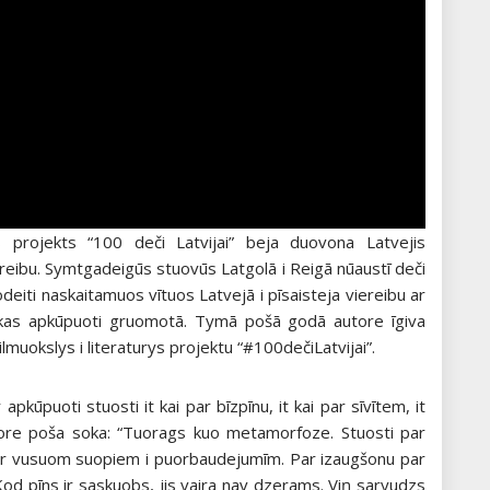
ys projekts “100 deči Latvijai” beja duovona Latvejis
ereibu. Symtgadeigūs stuovūs Latgolā i Reigā nūaustī deči
deiti naskaitamuos vītuos Latvejā i pīsaisteja viereibu ar
 kas apkūpuoti gruomotā. Tymā pošā godā autore īgiva
lmuokslys i literaturys projektu “#100dečiLatvijai”.
apkūpuoti stuosti it kai par bīzpīnu, it kai par sīvītem, it
tore poša soka: “Tuorags kuo metamorfoze. Stuosti par
aur vusuom suopiem i puorbaudejumīm. Par izaugšonu par
? Kod pīns ir saskuobs, jis vaira nav dzerams. Viņ saryudzs