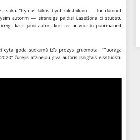
i, soka: “Itymus laikūs byut rakstnīkam — tur dūmuot
! Vysim autorim — sirsneigs paļdis! Laseišona ci stuostu
rīceigi, ka ir jauni autori, kuri cer ar vuordu puormaineit
išānei cyta goda suokumā izīs prozys gruomota “Tuoraga
2020” žurejis atzineibu giva autoris īsnīgtais eisstuostu