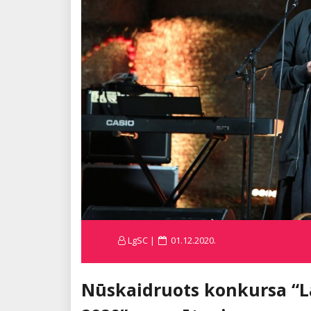
Posted
LgSC
01.12.2020.
on
Nūskaidruots konkursa “La