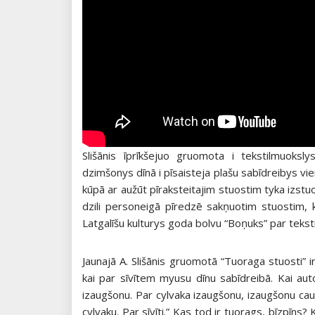
Slišānis īprīkšejuo gruomota i tekstilmuoksl
dzimšonys dīnā i pīsaisteja plašu sabīdreibys vi
kūpā ar aužūt pīraksteitajim stuostim tyka izstuo
dzili personeigā pīredzē sakņuotim stuostim,
Latgalīšu kulturys goda bolvu “Boņuks” par teksti
Jaunajā A. Slišānis gruomotā “Tuoraga stuosti” ir 
kai par sīvītem myusu dīnu sabīdreibā. Kai au
izaugšonu. Par cylvaka izaugšonu, izaugšonu c
cylvaku. Par sīvīti.” Kas tod ir tuorags, bīzpīns