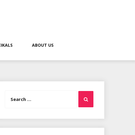
EIKALS
ABOUT US
Search
Search
for: