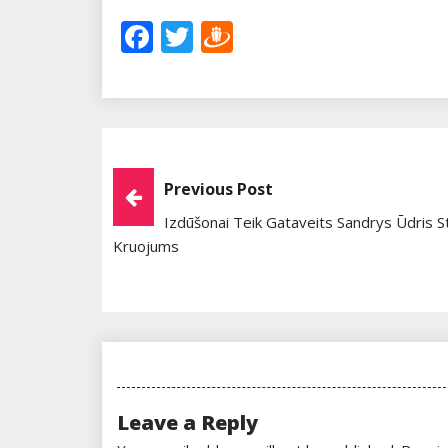
Facebook
Twitter
Draugiem
Post
Previous Post
Izdūšonai Teik Gataveits Sandrys Ūdris S
Navigation
Kruojums
Leave a Reply