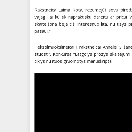
Rakstneica Laima Kota, rezumejūt sovu pīredz
vajag, lai kū tik napraktisku dareitu ar prīcu
skaiteišona beja cīši interesnuo līta, nu tīsys p
pasauli.”
Tekstilmuokslineicai i rakstneicai Annelei Sl
stuosti”. Konkursā “Latgolys prozys skaitejumi 
ciklys nu ituos gruomotys manuskripta.