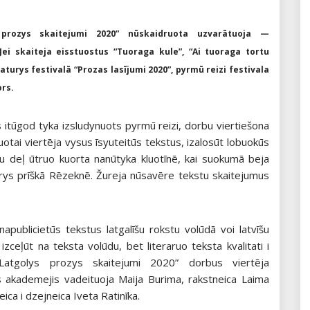
 prozys skaitejumi 2020” nūskaidruota uzvarātuoja —
Jei skaiteja eisstuostus “Tuoraga kule”, “Ai tuoraga tortu
raturys festivalā “Prozas lasījumi 2020”, pyrmū reizi festivala
ors.
 itūgod tyka izsludynuots pyrmū reizi, dorbu viertiešona
uotai viertēja vysus īsyuteitūs tekstus, izalosūt lobuokūs
mu deļ ūtruo kuorta nanūtyka kluotīnē, kai suokumā beja
erys prīškā Rēzeknē. Žureja nūsavēre tekstu skaitejumus
napublicietūs tekstus latgalīšu rokstu volūdā voi latvīšu
 izceļūt na teksta volūdu, bet literaruo teksta kvalitati i
 „Latgolys prozys skaitejumi 2020” dorbus viertēja
uos akademejis vadeituoja Maija Burima, rakstneica Laima
ca i dzejneica Iveta Ratinīka.