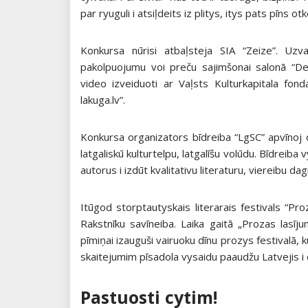
par ryuguli i atsiļdeits iz plitys, itys pats pīns ot
Konkursa nūrisi atbaļsteja SIA “Zeize”. Uz
pakolpuojumu voi preču sajimšonai salonā “De
video izveiduoti ar Vaļsts Kulturkapitala fond
lakuga.lv”.
Konkursa organizators bīdreiba “LgSC” apvīnoj cy
latgaliskū kulturtelpu, latgalīšu volūdu. Bīdreiba
autorus i izdūt kvalitativu literaturu, viereibu dag
Itūgod storptautyskais literarais festivals “Pro
Rakstnīku savīneiba. Laika gaitā „Prozas lasī
pīmiņai izauguši vairuoku dīnu prozys festivalā
skaitejumim pīsadola vysaidu paaudžu Latvejis i c
Pastuosti cytim!