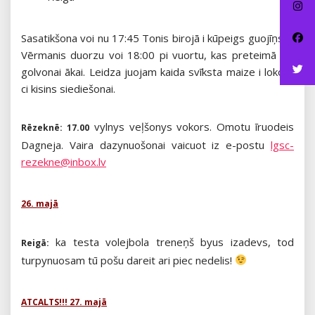
Sasatikšona voi nu 17:45 Tonis birojā i kūpeigs guojīņs iz
Vērmanis duorzu voi 18:00 pi vuortu, kas preteimā LU
golvonai ākai. Leidza juojam kaida svīksta maize i lokots
ci kisins siediešonai.
vylnys veļšonys vokors. Omotu īruodeis
Rēzeknē: 17.00
Dagneja. Vaira dazynuošonai vaicuot iz e-postu
lgsc-
rezekne@inbox.lv
26. majā
ka testa volejbola treneņš byus izadevs, tod
Reigā:
turpynuosam tū pošu dareit ari piec nedelis!
ATCALTS!!! 27. majā