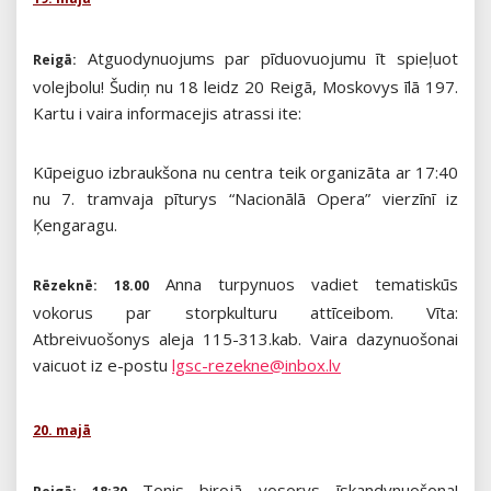
Atguodynuojums par pīduovuojumu īt spieļuot
Reigā:
volejbolu! Šudiņ nu 18 leidz 20 Reigā, Moskovys īlā 197.
Kartu i vaira informacejis atrassi ite:
Kūpeiguo izbraukšona nu centra teik organizāta ar 17:40
nu 7. tramvaja pīturys “Nacionālā Opera” vierzīnī iz
Ķengaragu.
Anna turpynuos vadiet tematiskūs
Rēzeknē:
18.00
vokorus par storpkulturu attīceibom. Vīta:
Atbreivuošonys aleja 115-313.kab. Vaira dazynuošonai
vaicuot iz e-postu
lgsc-rezekne@inbox.lv
20. majā
Tonis birojā vosorys īskandynuošona!