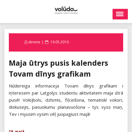
Skip
to
content
Posted
skreine
19.05.2010.
on
Maja ūtrys pusis kalenders
Tovam dīnys grafikam
Nūdereiga informaceja Tovam dīnys grafikam i
iņteresem par Latgolys studentu aktivitatem maja ūtrā
pusē! Volejbols, dzīsmis, fiļceišona, tematiskī vokori,
diskusejis, pasuokumu planavuošona – tys vyss maņ,
Tev i myusim vysim vēļ juopagiust majā!
19. majā