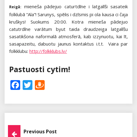
mieneša pādejuo caturtdīne i latgalīši sasateik
Reigā:
folklubā “Ala”! Sarunys, spēlis i dzīsmis pi ola kausa ci čaja
kruškys! Suokums 20:00. Kotra mieneša pādejuo
catutrdīne varātum byut taida draudzeiga latgalīšu
sasatikšona naformalā atmosferā, kab izzynuotu, kai īt,
sasapazeitu, dabuotu jaunus kontaktus i.t.t. Vaira par
folkklubu:
http://folkklubs.lv/
Pastuosti cytim!
Facebook
Twitter
Draugiem
Post
Previous Post