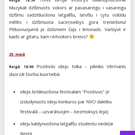
Reigā: 18:30
Muzykali dzīšmuots vokors ar pavasareigu i vasareigu
dzīšmu sadzīduošonu latgalīšu, latvīšu i cytu volūdu
mēlēs i dzīšmuota saceņseibys gora treniešonu!
Pīduovuojumā pi dzīsmem čajs i limonads. Varbyut ir
kaids ar gitaru, kam reitvokors breivs?
25. majā
Pozitivūs ideju tolka – pikniks Vērmanis
Reigā: 18:00
duorzā! Dorba kuorteibā:
idejis brīdinuošona festivalam “Positivus” (ir
izsludynuots ideju konkurss par NVO daleibu
festivalā – uzvarātuojim – bezmoksys īeja);
ideju kaldynuošona latgalīšu studentu nedeļai
Reigā