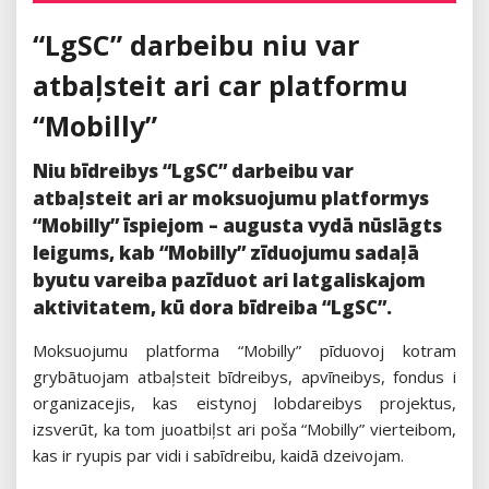
“LgSC” darbeibu niu var
atbaļsteit ari car platformu
“Mobilly”
Niu bīdreibys “LgSC” darbeibu var
atbaļsteit ari ar moksuojumu platformys
“Mobilly” īspiejom – augusta vydā nūslāgts
leigums, kab “Mobilly” zīduojumu sadaļā
byutu vareiba pazīduot ari latgaliskajom
aktivitatem, kū dora bīdreiba “LgSC”.
Moksuojumu platforma “Mobilly” pīduovoj kotram
grybātuojam atbaļsteit bīdreibys, apvīneibys, fondus i
organizacejis, kas eistynoj lobdareibys projektus,
izsverūt, ka tom juoatbiļst ari poša “Mobilly” vierteibom,
kas ir ryupis par vidi i sabīdreibu, kaidā dzeivojam.