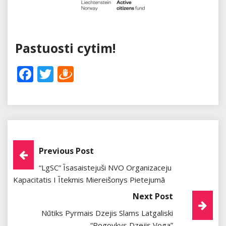
Pastuosti cytim!
Facebook
Twitter
Draugiem
Post
Previous Post
“LgSC” Īsasaistejuši NVO Organizaceju
Navigation
Kapacitatis I Ītekmis Miereišonys Pietejumā
Next Post
Nūtiks Pyrmais Dzejis Slams Latgaliski
“Rogovkys Dzejis Voga”