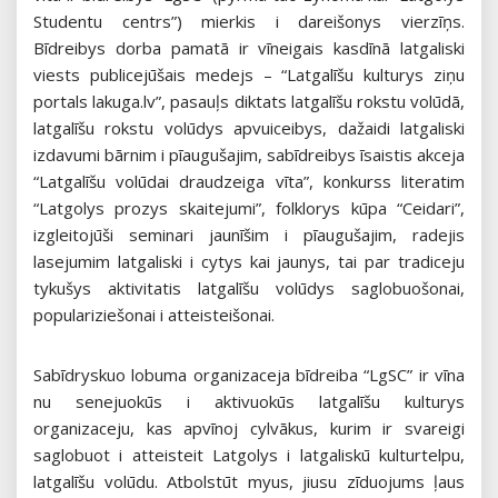
Studentu centrs”) mierkis i dareišonys vierzīņs.
Bīdreibys dorba pamatā ir vīneigais kasdīnā latgaliski
viests publicejūšais medejs – “Latgalīšu kulturys ziņu
portals lakuga.lv”, pasauļs diktats latgalīšu rokstu volūdā,
latgalīšu rokstu volūdys apvuiceibys, dažaidi latgaliski
izdavumi bārnim i pīaugušajim, sabīdreibys īsaistis akceja
“Latgalīšu volūdai draudzeiga vīta”, konkurss literatim
“Latgolys prozys skaitejumi”, folklorys kūpa “Ceidari”,
izgleitojūši seminari jaunīšim i pīaugušajim, radejis
lasejumim latgaliski i cytys kai jaunys, tai par tradiceju
tykušys aktivitatis latgalīšu volūdys saglobuošonai,
populariziešonai i atteisteišonai.
Sabīdryskuo lobuma organizaceja bīdreiba “LgSC” ir vīna
nu senejuokūs i aktivuokūs latgalīšu kulturys
organizaceju, kas apvīnoj cylvākus, kurim ir svareigi
saglobuot i atteisteit Latgolys i latgaliskū kulturtelpu,
latgalīšu volūdu. Atbolstūt myus, jiusu zīduojums ļaus