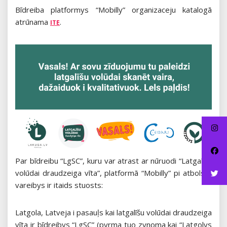
Bīdreiba platformys “Mobilly” organizaceju katalogā
atrūnama
.
ITE
Par bīdreibu “LgSC”, kuru var atrast ar nūruodi “Latgalīšu
volūdai draudzeiga vīta”, platformā “Mobilly” pi atbolsta
vareibys ir itaids stuosts:
Latgola, Latveja i pasauļs kai latgalīšu volūdai draudzeiga
vīta ir bīdreibys “LgSC” (pyrma tuo zynoma kai “Latgolys