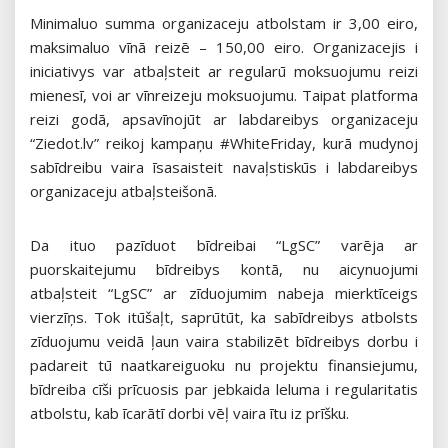
Minimaluo summa organizaceju atbolstam ir 3,00 eiro,
maksimaluo vīnā reizē – 150,00 eiro. Organizacejis i
iniciativys var atbaļsteit ar regularū moksuojumu reizi
mienesī, voi ar vīnreizeju moksuojumu. Taipat platforma
reizi godā, apsavīnojūt ar labdareibys organizaceju
“Ziedot.lv” reikoj kampaņu #WhiteFriday, kurā mudynoj
sabīdreibu vaira īsasaisteit navaļstiskūs i labdareibys
organizaceju atbaļsteišonā.
Da ituo pazīduot bīdreibai “LgSC” varēja ar
puorskaitejumu bīdreibys kontā, nu aicynuojumi
atbaļsteit “LgSC” ar zīduojumim nabeja mierktīceigs
vierzīņs. Tok itūšaļt, saprūtūt, ka sabīdreibys atbolsts
zīduojumu veidā ļaun vaira stabilizēt bīdreibys dorbu i
padareit tū naatkareiguoku nu projektu finansiejumu,
bīdreiba cīši prīcuosis par jebkaida leluma i regularitatis
atbolstu, kab īcarātī dorbi vēļ vaira ītu iz prīšku.