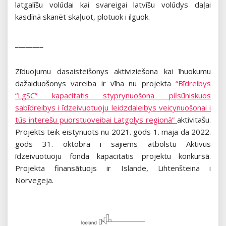
latgalīšu volūdai kai svareigai latvīšu volūdys daļai
kasdīnā skanēt skaļuot, plotuok i ilguok.
________
Zīduojumu dasaisteišonys aktiviziešona kai īnuokumu
dažaiduošonys vareiba ir vīna nu projekta
“Bīdreibys
“LgSC” kapacitatis styprynuošona piļsūniskuos
sabīdreibys i īdzeivuotuoju leidzdaleibys veicynuošonai i
tūs interešu puorstuoveibai Latgolys regionā”
aktivitašu.
Projekts teik eistynuots nu 2021. gods 1. maja da 2022.
gods 31. oktobra i sajiems atbolstu Aktivūs
īdzeivuotuoju fonda kapacitatis projektu konkursā.
Projekta finansātuojs ir Islande, Lihtenšteina i
Norvegeja.