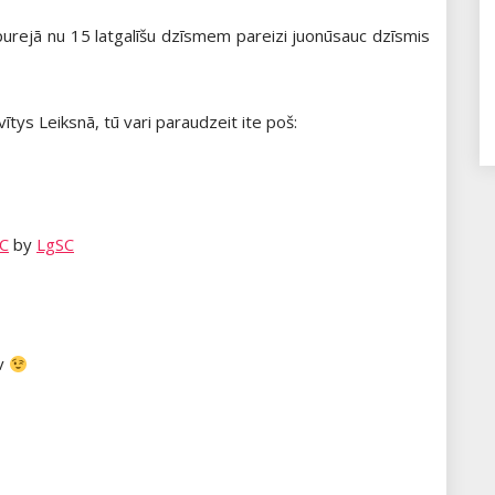
purejā nu 15 latgalīšu dzīsmem pareizi juonūsauc dzīsmis
tys Leiksnā, tū vari paraudzeit ite poš:
SC
by
LgSC
lv