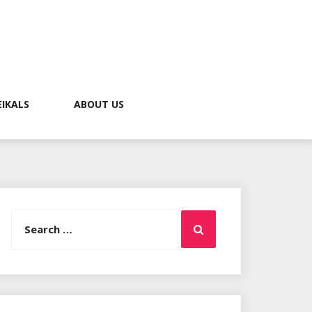
EIKALS
ABOUT US
Search
Search
for: