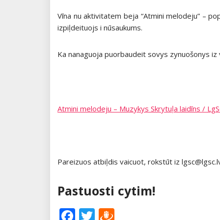
Vīna nu aktivitatem beja “Atmini melodeju” – po
izpiļdeituojs i nūsaukums.
Ka nanaguoja puorbaudeit sovys zynuošonys iz vī
Atmini melodeju – Muzykys Skrytuļa laidīns / Lg
Pareizuos atbiļdis vaicuot, rokstūt iz lgsc@lgsc.
Pastuosti cytim!
Facebook
Twitter
Draugiem