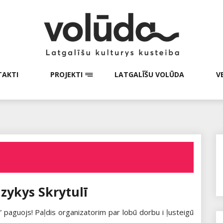
AKTI
PROJEKTI
LATGALĪŠU VOLŪDA
V
uzykys Skrytulī
s” paguojs! Paļdis organizatorim par lobū dorbu i ļusteigū