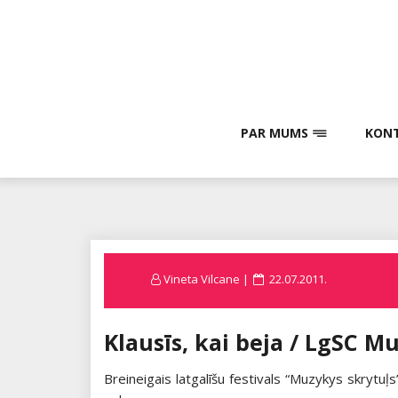
Skip
to
content
PAR MUMS
KONT
Posted
Vineta Vilcane
22.07.2011.
on
Klausīs, kai beja / LgSC M
Breineigais latgalīšu festivals “Muzykys skrytuļ