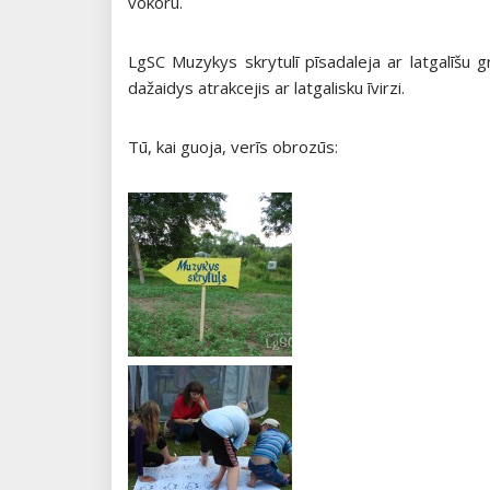
vokoru.
LgSC Muzykys skrytulī pīsadaleja ar latgalīšu 
dažaidys atrakcejis ar latgalisku īvirzi.
Tū, kai guoja, verīs obrozūs: