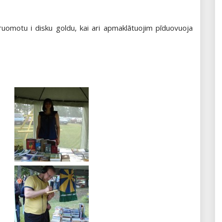
gruomotu i disku goldu, kai ari apmaklātuojim pīduovuoja