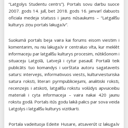
“Latgolys Studentu centrs”). Portals sovu darbu suoce
2007. gods 14. julī, bet 2018. gods 16. janvarī dabuots
oficiala medeja statuss i jauns nūsaukums – “Latgalīšu
kulturys ziņu portals lakuga.lv”.
Suokumā portals beja vaira kai forums eisom viestim i
komentarim, nu niu lakuga.lv ir centraluo vīta, kur meklēt
informaceju par latgalīšu kulturys procesim, nūtikšonom i
situaceju Latgolā, Latvejā i cytur pasaulī. Portalā teik
publicāts tuo komandys i uorštata autoru sagataveits
saturs: intervejis, informativuos viests, kulturviesturiska
satura roksti, literari pyrmpubliciejumi, analitiski roksti,
recenzejis i atskoti, latgalīšu rokstu volūdys apvuiceibu
materiali i cyta informaceja – vaira nakai 420 jaunu
rokstu godā. Portals itūs godu laikā palics par sova veida
Latgolys i latgalīšu kulturys vizitkarti.
Portala vadeituoja Edeite Husare, atsaverūt iz lakuga.lv