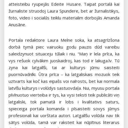
atteisteibu ryupejās Edeite Husare. Taipat portalā kai
žurnaliste struodoj Laura Spundere, bet ar žurnalistikys,
foto, video i socialūs teiklu materialim dorbojās Amanda
Anusāne.
Portala redaktore Laura Melne soka, ka atsagrīzšona
dorbā tymā piec vairuoku godu pauzis dūd vareibu
saleidzynuot situaceju tūlaik i niu. “Maņ ir lela prīca, ka
vys rešuok cylvākim juoskaidroj, kas tod ir lakuga.lv. Tū
zyna kai latgalīši, tai ar kulturys jūmu saisteiti
puornūvadnīki. Ūtra prīca – ka latgaliskais mozuok teik
uztvarts kai koč kas eipašs voi naīrosts, bet kai normala
latvīšu kulturys i volūdys sastuovdaļa. Nui, myusu portala
pīvīnuotuo vierteiba ir tys, ka vysi teksti teik publicāti viņ
latgaliski, tok pamatā ir lobs i kvalitativs saturs,
spieceiga portala komanda i pīsaisteiti sovys jūmys
profesionali kai uorštata autori. Latgalīšu volūda nav tik
sātys volūda, tamā var raksteit kai nūpītnus literarus