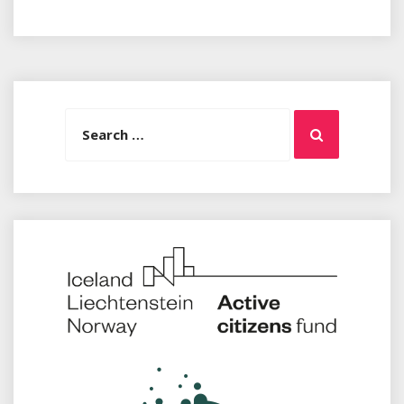
Search
Search
for: