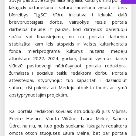
lakuga.lv uzturiešona i satura radeišona vysod ir bejs
bīdreibys “LgSC” bīdru iniciativa i leluokā daļā
breivpruoteigais dorbs, vairuokys reizis portala
darbeiba bejuse iz pauzis, kod datryucs dareituoju
spāka voi finansiejuma, nu niu portala darbeiba
stabilizāta, kam lels atspaids ir Vaļsts kulturkapitala
fonda mierkprograma kulturys nūzaris medeju
atbolstam 2022.–2024. godam, ļaunūt vysmoz dalejā
slūdzē pastuoveigi nūdrūsynuot portala redaktora,
žurnalista i socialūs teiklu redaktora dorbu. Portala
atteisteibai, styprynojūt tuo kapacitati i dažaidojūt
saturu, cīši paleidz ari Medeju atbolsta fonds ar tymā
apstyprynuotajim projektim.
Kai portala redaktori sovulaik struoduojuši Jurs Viļums,
Edeite Husare, Vineta Vilcāne, Laura Melne, Sandra
Ūdre, nu niu, nu ituo gods suokuma, lakuga.lv redaktora
omotā otkon stuojusēs Laura Melne, bet par portala