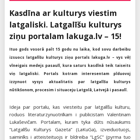
Kasdīna ar kulturys viestim
latgaliski. Latgalīšu kulturys
ziņu portalam lakuga.lv – 15!
Ituo gods vosorā paīt 15 godu nu laika, kod sovu darbeibu
izsuocs latgalīšu kulturys ziņu portals lakuga.lv – vys vēļ
vīneigais medejs pasaulī, kura saturs kasdīnā teik taiseits
viņ latgaliski. Portals kotram interesentam pīduovoj
izzynuot vysys aktualitatis par latgalīšu kulturys
nūtikšonom, procesim i situaceju Latgolā, Latvejā i pasaulī.
Ideja par portalu, kas viesteitu par latgalīšu kulturu,
roduos literaturzynuotnīkam i publicistam Valentinam
Lukaševičam. Portalam, kuram tyka dūts nūsaukums
“Latgalīšu Kulturys Gazeta” (LaKuGa), izveiduotuojs,
saiminīks i atteisteituojs ir bīdreiba “LgSC” (pyrma tuo