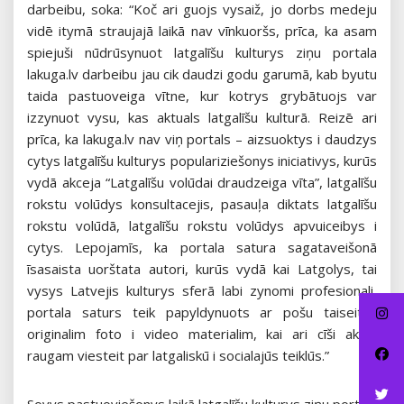
darbeibu, soka: “Koč ari guojs vysaiž, jo dorbs medeju
vidē itymā straujajā laikā nav vīnkuoršs, prīca, ka asam
spiejuši nūdrūsynuot latgalīšu kulturys ziņu portala
lakuga.lv darbeibu jau cik daudzi godu garumā, kab byutu
taida pastuoveiga vītne, kur kotrys grybātuojs var
izzynuot vysu, kas aktuals latgalīšu kulturā. Reizē ari
prīca, ka lakuga.lv nav viņ portals – aizsuoktys i daudzys
cytys latgalīšu kulturys populariziešonys iniciativys, kurūs
vydā akceja “Latgalīšu volūdai draudzeiga vīta”, latgalīšu
rokstu volūdys konsultacejis, pasauļa diktats latgalīšu
rokstu volūdā, latgalīšu rokstu volūdys apvuiceibys i
cytys. Lepojamīs, ka portala satura sagataveišonā
īsasaista uorštata autori, kurūs vydā kai Latgolys, tai
vysys Latvejis kulturys sferā labi zynomi profesionali,
portala saturs teik papyldynuots ar pošu taiseitim
originalim foto i video materialim, kai ari cīši aktivi
raugam viesteit par latgaliskū i socialajūs teiklūs.”
Sovys pastuoviešonys laikā latgalīšu kulturys ziņu portala