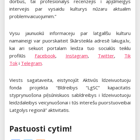
dorbus, tai profesionalys recenzejis i apjūmeigys
intervejis par vysaidu kulturys nūzaru aktualim
problemvaicuojumim.”
Vysu jaunuokū informaceju par latgalīšu kulturu
namaineigi var puorskaiteit škārsteikla adresē lakuga.lv,
kai ari sekuot portalam leidza tuo socialūs teiklu
profilūs
Facebook
,
Instagram
,
Twitter
,
Tik
Tok
i
Telegram
.
Viests sagataveita, eistynojūt Aktivūs īdzeivuotuoju
fonda projekta “Bīdreibys “LgSC” kapacitatis
styprynuošona piļsūniskuos sabīdreibys i īdzeivuotuoju
leidzdaleibys veicynuošonai i tūs interešu puorstuoveibai
Latgolys regionā” aktivitatis.
Pastuosti cytim!