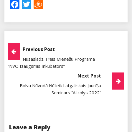
Facebook
Twitter
Draugiem
Post
Previous Post
Nūsaslādz Treis Mienešu Programa
Navigation
“NVO Izaugsmis Inkubators”
Next Post
Bolvu Nūvodā Nūteik Latgaliskais Jaunīšu
Seminars “Atzolys 2022”
Leave a Reply