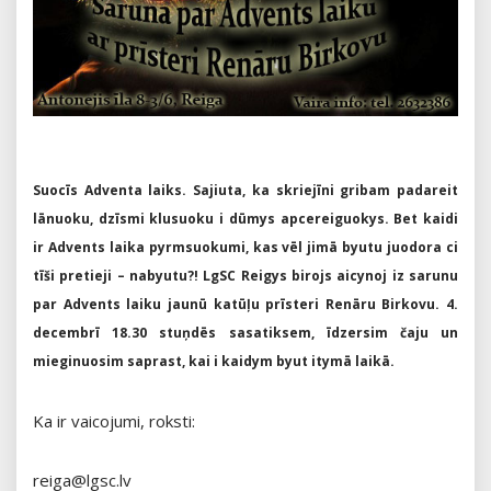
Suocīs Adventa laiks. Sajiuta, ka skriejīni gribam padareit
lānuoku, dzīsmi klusuoku i dūmys apcereiguokys. Bet kaidi
ir Advents laika pyrmsuokumi, kas vēl jimā byutu juodora ci
tīši pretieji – nabyutu?! LgSC Reigys birojs aicynoj iz sarunu
par Advents laiku jaunū katūļu prīsteri Renāru Birkovu. 4.
decembrī 18.30 stuņdēs sasatiksem, īdzersim čaju un
mieginuosim saprast, kai i kaidym byut itymā laikā.
Ka ir vaicojumi, roksti:
reiga@lgsc.lv