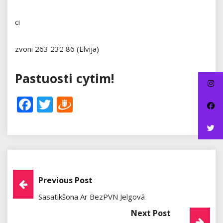
ci
zvoni 263 232 86 (Elvija)
Pastuosti cytim!
Facebook
Twitter
Draugiem
Post
Previous Post
Sasatikšona Ar BezPVN Jelgovā
Navigation
Next Post