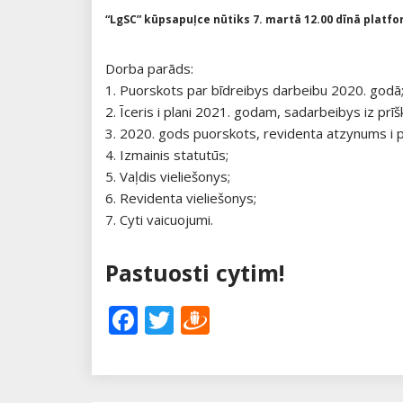
“LgSC” kūpsapuļce nūtiks 7. martā 12.00 dīnā platf
Dorba parāds:
1. Puorskots par bīdreibys darbeibu 2020. godā
2. Īceris i plani 2021. godam, sadarbeibys iz prīš
3. 2020. gods puorskots, revidenta atzynums i
4. Izmainis statutūs;
5. Vaļdis vieliešonys;
6. Revidenta vieliešonys;
7. Cyti vaicuojumi.
Pastuosti cytim!
Facebook
Twitter
Draugiem