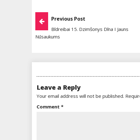
Post
Previous Post
Bīdreibai 15. Dzimšonys Dīna I Jauns
Navigation
Nūsaukums
Leave a Reply
Your email address will not be published.
Requir
Comment
*