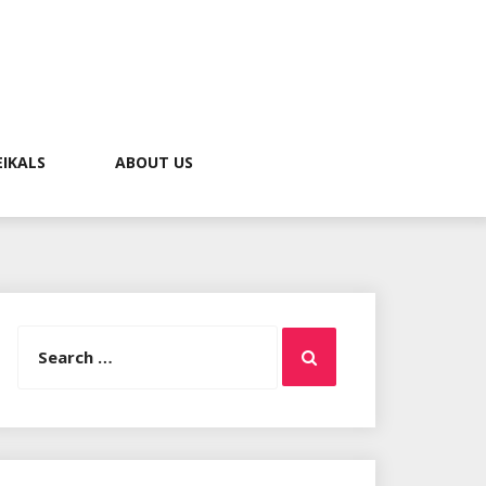
EIKALS
ABOUT US
Search
Search
for: