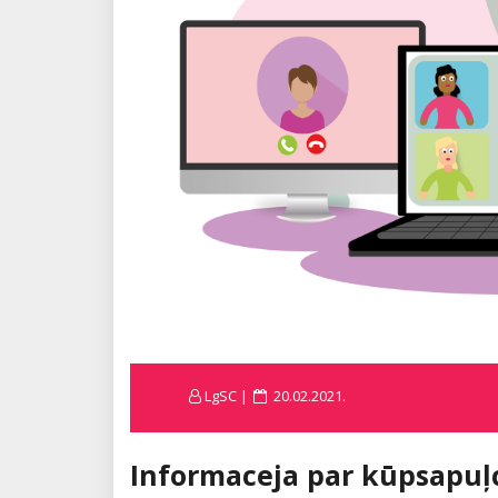
Posted
LgSC
20.02.2021.
on
Informaceja par kūpsapuļ