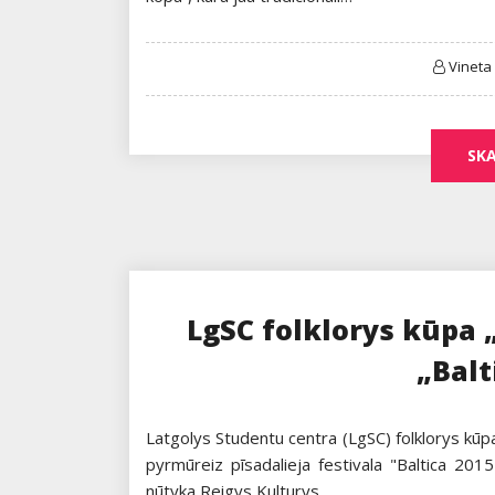
Vineta
SKA
LgSC folklorys kūpa „
„Balt
Latgolys Studentu centra (LgSC) folklorys kūp
pyrmūreiz pīsadalieja festivala "Baltica 20
nūtyka Reigys Kulturys…