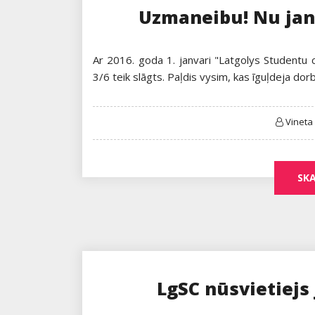
Uzmaneibu! Nu janv
Ar 2016. goda 1. janvari "Latgolys Studentu c
3/6 teik slāgts. Paļdis vysim, kas īguļdeja do
Vineta
SKA
LgSC nūsvietiejs