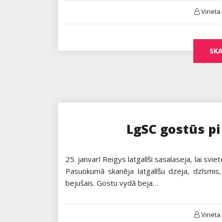
Vineta
SKA
LgSC gostūs pi
25. janvarī Reigys latgalīši sasalaseja, lai svi
Pasuokumā skanēja latgalīšu dzeja, dzīsmis
bejušais. Gostu vydā beja…
Vineta