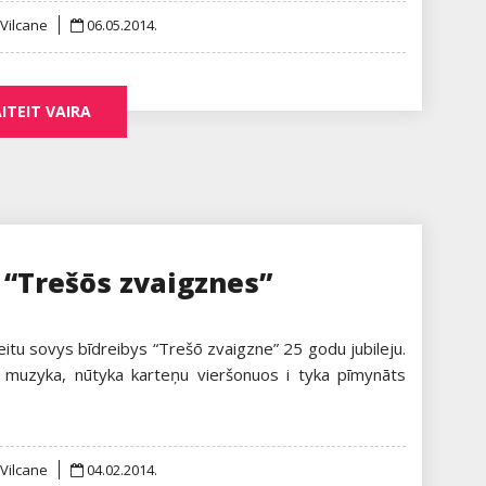
Posted
 Vilcane
06.05.2014.
on
ITEIT VAIRA
 “Trešōs zvaigznes”
eteitu sovys bīdreibys “Trešō zvaigzne” 25 godu jubileju.
, muzyka, nūtyka karteņu vieršonuos i tyka pīmynāts
Posted
 Vilcane
04.02.2014.