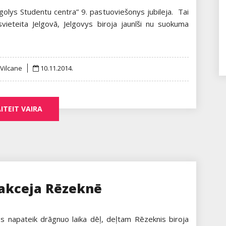
golys Studentu centra” 9. pastuoviešonys jubileja. Tai
ieteita Jelgovā, Jelgovys biroja jaunīši nu suokuma
Posted
 Vilcane
10.11.2014.
on
ITEIT VAIRA
bakceja Rēzeknē
iņs napateik drāgnuo laika dēļ, deļtam Rēzeknis biroja