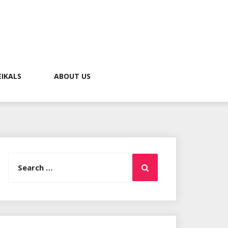
EIKALS
ABOUT US
Search
Search
for: