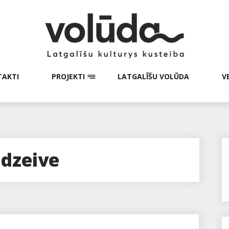
AKTI
PROJEKTI
LATGALĪŠU VOLŪDA
V
adzeive