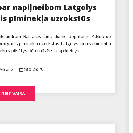
par napiļneibom Latgolys
is pīminekļa uzrokstūs
leksandram Bartaševičam, dūmis deputatim Atkluotuo
ymtgadis pīminekļa uzrokstūs Latgolys jaunīšu bīdreiba
eknis piļsātys dūmi nūvērst napiļneibys…
Posted
 Vilcane
26.01.2017.
on
ITEIT VAIRA