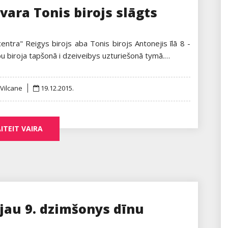
ara Tonis birojs slāgts
entra" Reigys birojs aba Tonis birojs Antonejis īlā 8 -
rbu biroja tapšonā i dzeiveibys uzturiešonā tymā.…
Posted
 Vilcane
19.12.2015.
on
ITEIT VAIRA
 jau 9. dzimšonys dīnu