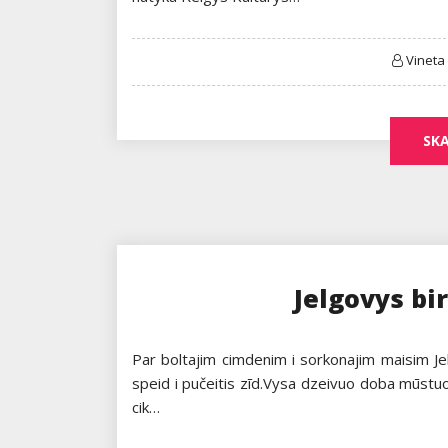
Vineta
SKA
Jelgovys bir
Par boltajim cimdenim i sorkonajim maisim Jelg
speid i pučeitis zīd.Vysa dzeivuo doba mūstuos
cik…