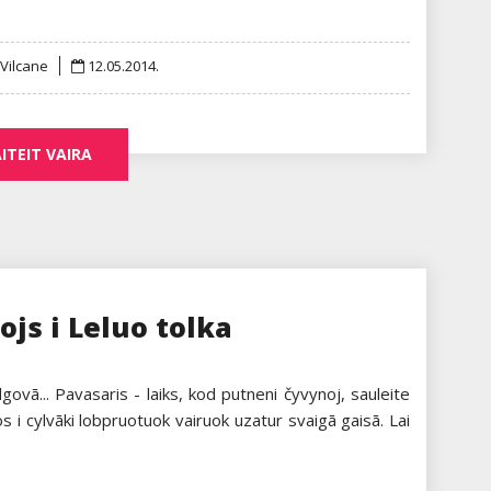
Posted
 Vilcane
12.05.2014.
on
ITEIT VAIRA
ojs i Leluo tolka
ovā... Pavasaris - laiks, kod putneni čyvynoj, sauleite
 i cylvāki lobpruotuok vairuok uzatur svaigā gaisā. Lai