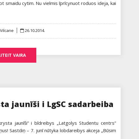
uot smaidu cytim. Nu vielmis īprīcynuot roduos ideja, kai
Posted
 Vilcane
26.10.2014.
on
ITEIT VAIRA
ta jaunīši i LgSC sadarbeiba
krysta jaunīši” i bīdreibys „Latgolys Studentu centrs”
us! Sastdiņ – 7. junī nūtyka lobdareibys akceja „Būsim