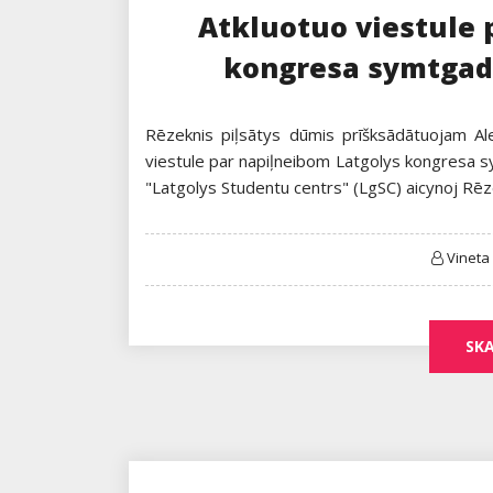
Atkluotuo viestule 
kongresa symtgad
Rēzeknis piļsātys dūmis prīšksādātuojam A
viestule par napiļneibom Latgolys kongresa s
"Latgolys Studentu centrs" (LgSC) aicynoj Rēz
Vineta
SKA