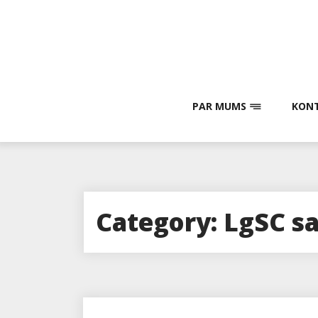
Skip
to
content
PAR MUMS
KONT
Category:
LgSC s