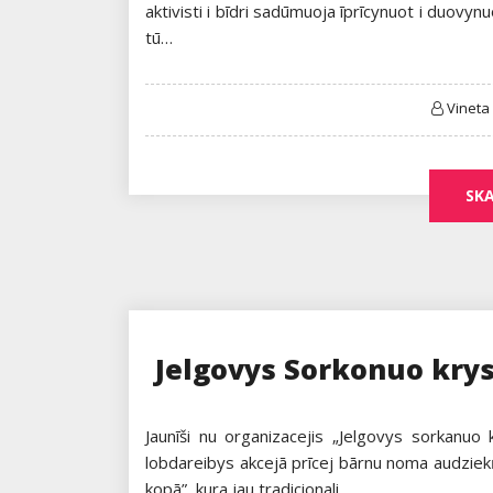
aktivisti i bīdri sadūmuoja īprīcynuot i duovyn
tū…
Vineta
SKA
Jelgovys Sorkonuo krys
Jaunīši nu organizacejis „Jelgovys sorkanuo 
lobdareibys akcejā prīcej bārnu noma audziekņ
kopā”, kura jau tradicionali…