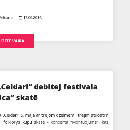
Posted
 Vilcane
17.06.2014.
on
ITEIT VAIRA
Ceidari” debitej festivala
ica” skatē
a „Ceidari” 5. majā ar trejom dzīsmem i trejim stuostim
15" folklorys kūpu skatē - koncertā "Montuojums", kas