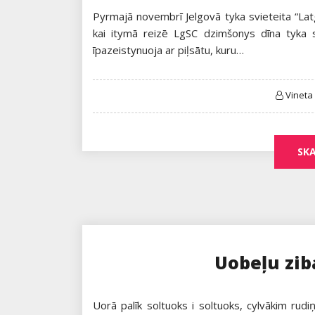
Pyrmajā novembrī Jelgovā tyka svieteita “Lat
kai itymā reizē LgSC dzimšonys dīna tyka sv
īpazeistynuoja ar piļsātu, kuru…
Vineta
SKA
Uobeļu zi
Uorā palīk soltuoks i soltuoks, cylvākim rud