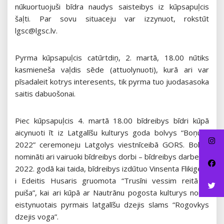
nūkuortuojuši bīdra naudys saisteibys iz kūpsapuļcis
šaļti. Par sovu situaceju var izzynuot, rokstūt
lgsc@lgsc.lv.
Pyrma kūpsapuļcis catūrtdiņ, 2. martā, 18.00 nūtiks
kasmieneša vaļdis sēde (attuolynuoti), kurā ari var
pīsadaleit kotrys interesents, tik pyrma tuo juodasasoka
saitis dabuošonai.
Piec kūpsapuļcis 4. martā 18.00 bīdreibys bīdri kūpā
aicynuoti īt iz Latgalīšu kulturys goda bolvys “Boņuks
2022” ceremoneju Latgolys viestnīceibā GORS. Bolvai
nomināti ari vairuoki bīdreibys dorbi – bīdreibys darbeiba
2022. godā kai taida, bīdreibys izdūtuo Vinsenta Flikigera
i Edeitis Husaris gruomota “Trusīni vessim reitā pi
puiša”, kai ari kūpā ar Nautrānu pogosta kulturys nomu
eistynuotais pyrmais latgalīšu dzejis slams “Rogovkys
dzejis voga”.