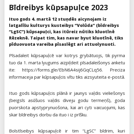
Bīdreibys kūpsapuļce 2023
Ituo gods 4. martā 12 stuņdēs aicynojam iz
latgalīšu kulturys kusteibys “Volūda” (bīdreibys
“LgSC”) kūpsapuļci, kas itūreiz nūtiks kluotīnē
Rēzeknē. Taipat tim, kas navar byut kluotīnē, tiks
pīduovuota vareiba pīsaslēgt ari attuolynuoti.
Pīsadaleit kūpsapuļcē var kotrys grybātuojs, tik pyrma
tuo da 1. marta lyugums aizpiļdeit pīsadaleišonys anketu
ite: https://forms.gle/EbN6A4sij6GqCLq56. Preciza
informaceja par kūpsapuļcis vītu tiks aizsyuteita e-postā.
Ituo gods kūpsapuļcis plānā ir jaunys vaļdis vieliešonys
(beigsīs asūšuos vaļdis diveju godu termeņš), goda
puorskota apstyprynuošona, kai ari cyti vaicuojumi, kas
skar bīdreibys dorbu da ituo i iz prīšku.
Bolstīseibys kūpsapuļcē ir tim “LgSC” bīdrim, kuri