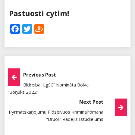
Pastuosti cytim!
Facebook
Twitter
Draugiem
Post
Previous Post
Bīdreiba “LgSC” Nomināta Bolvai
Navigation
“Boņuks 2022”
Next Post
Pyrmatskaņojumu Pīdzeivuos Kriminalromana
“Bruoli” Radejis Īstudiejums