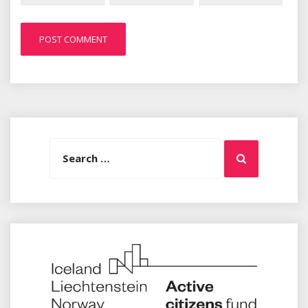
Search
Search
for: