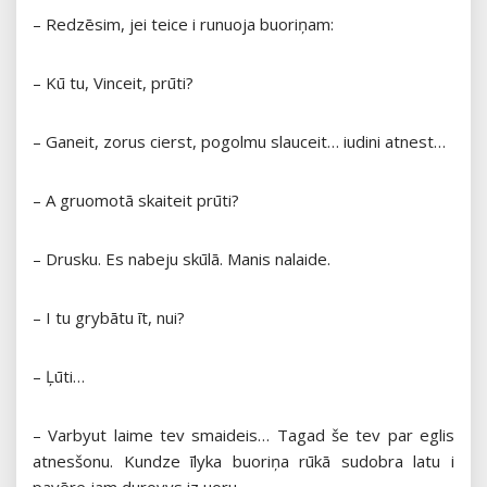
– Redzēsim, jei teice i runuoja buoriņam:
– Kū tu, Vinceit, prūti?
– Ganeit, zorus cierst, pogolmu slauceit… iudini atnest…
– A gruomotā skaiteit prūti?
– Drusku. Es nabeju skūlā. Manis nalaide.
– I tu grybātu īt, nui?
– Ļūti…
– Varbyut laime tev smaideis… Tagad še tev par eglis
atnesšonu. Kundze īlyka buoriņa rūkā sudobra latu i