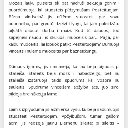
Mozais lauku puiseits tik pat nadrūši sekuoja gonim i
puordūmuoja, kū stuosteis pīdzymušam Pesteituojam.
Bārna vīntīseibā jis nūlēme stuosteit par sovu
buorineibu, par gryutū dzeivi i lyugt, lai jam paleidzātu
piļsātā dabuot dorbu i maizi. Kod tū dabuos, tod
sapeļneis naudu i īs skūluos, muoceisīs par… Paga, par
kaidu muoceitīs, lai lobuok patikt Pesteituojam? Dūmuoja
Vinceits i nūlēme muoceitīs par bazneickungu.
Dūmuos īgrimis, jis namaneja, ka jau beja pīguojis pi
stalleiša. Stalleits beja mozs i nabadzeigs, bet nu
stalleiša izstaruoja taids spūdrums kai vosorā nu
sauleitis. Spūdrumā Vinceišam apžylba acs, juo sirdi
piļdeja breiniškeiga laime.
Laimis izplyudumā jis aizmiersa vysu, kū beja sadūmuojis
stuosteit Pesteituojam. Apžylbušom, tūmār gaišom
acim, jis redzēja jaunū Bierneņu sileitē; pi sileitis –