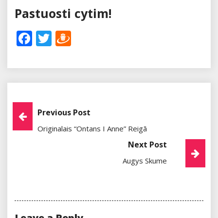
Pastuosti cytim!
Facebook
Twitter
Draugiem
Post
Previous Post
Originalais “Ontans I Anne” Reigā
Navigation
Next Post
Augys Skume
Leave a Reply