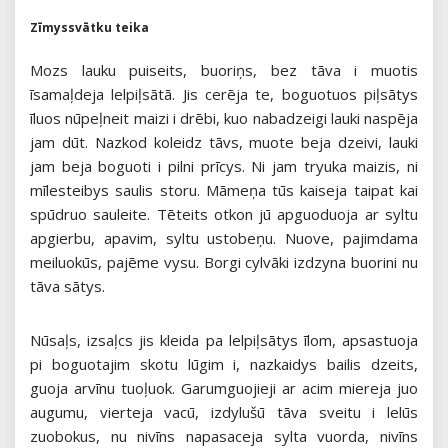
Zīmyssvātku teika
Mozs lauku puiseits, buoriņs, bez tāva i muotis
īsamaļdeja lelpiļsātā. Jis cerēja te, boguotuos piļsātys
īluos nūpeļneit maizi i drēbi, kuo nabadzeigi lauki naspēja
jam dūt. Nazkod koleidz tāvs, muote beja dzeivi, lauki
jam beja boguoti i pilni prīcys. Ni jam tryuka maizis, ni
mīlesteibys saulis storu. Māmeņa tūs kaiseja taipat kai
spūdruo sauleite. Tēteits otkon jū apguoduoja ar syltu
apgierbu, apavim, syltu ustobeņu. Nuove, pajimdama
meiluokūs, pajēme vysu. Borgi cylvāki izdzyna buorini nu
tāva sātys.
Nūsaļs, izsaļcs jis kleida pa lelpiļsātys īlom, apsastuoja
pi boguotajim skotu lūgim i, nazkaidys bailis dzeits,
guoja arvīnu tuoļuok. Garumguojieji ar acim miereja juo
augumu, vierteja vacū, izdylušū tāva sveitu i lelūs
zuobokus, nu nivīns napasaceja sylta vuorda, nivīns