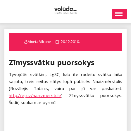
Skip
to
content
Posted
Vineta Vilcane
20.12.2010.
on
Zīmyssvātku puorsokys
Tyvojūtīs svātkim, LgSC, kab ite radeitu svātku laika
sajiutu, treis reitus sātys lopā publicēs Naaizmērstulis
(Rozālejis Tabinis, vaira par jū var paskaiteit:
http://ej.uz/naaizmerstule
) Zīmyssvātku puorsokys.
Šudiņ suokam ar pyrmū.