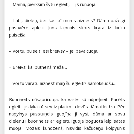
– Māma, pierksim šytū egleiti, – jis runuoja.
– Labi, dieleņ, bet kas tū mums aizness? Dāma bažeigi
pasavēre apleik. Juos laipnais skots kryta iz lauku
puiseiša.
– Voi tu, puiseit, esi breivs? – jei pavaicuoja.
– Breivs kai putneņš mežā…
– Voi tu varātu aiznest maņ šū egleiti? Samoksuošu…
Buorineits nūsaprīcuoja, ka varēs kū nūpeļneit. Pacēlis
egleiti, jis lyka tū sev iz placim i devēs dāmai leidza. Pēc
napylnys pusstuņdis guojīņa jī vysi, dāma ar sovu
dieleņu i buorineits ar egleiti, īguoja boguotā lelpiļsātas
muojā. Mozais kundzeņš, nīsvīdis kažuceņu kolpyunis