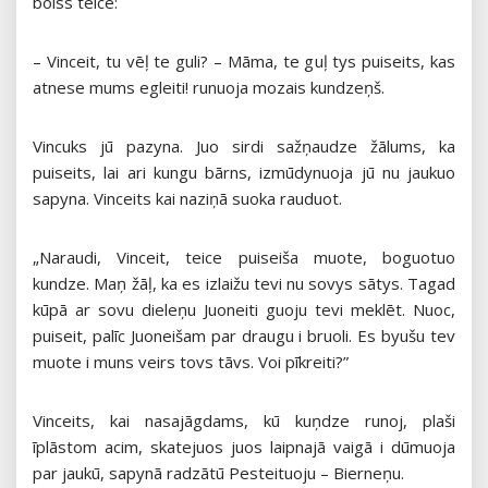
bolss teice:
– Vinceit, tu vēļ te guli? – Māma, te guļ tys puiseits, kas
atnese mums egleiti! runuoja mozais kundzeņš.
Vincuks jū pazyna. Juo sirdi sažņaudze žālums, ka
puiseits, lai ari kungu bārns, izmūdynuoja jū nu jaukuo
sapyna. Vinceits kai naziņā suoka rauduot.
„Naraudi, Vinceit, teice puiseiša muote, boguotuo
kundze. Maņ žāļ, ka es izlaižu tevi nu sovys sātys. Tagad
kūpā ar sovu dieleņu Juoneiti guoju tevi meklēt. Nuoc,
puiseit, palīc Juoneišam par draugu i bruoli. Es byušu tev
muote i muns veirs tovs tāvs. Voi pīkreiti?”
Vinceits, kai nasajāgdams, kū kuņdze runoj, plaši
īplāstom acim, skatejuos juos laipnajā vaigā i dūmuoja
par jaukū, sapynā radzātū Pesteituoju – Bierneņu.