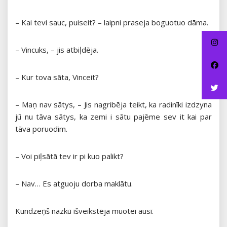
– Kai tevi sauc, puiseit? – laipni praseja boguotuo dāma.
– Vincuks, – jis atbiļdēja.
– Kur tova sāta, Vinceit?
– Maņ nav sātys, – Jis nagribēja teikt, ka radinīki izdzyna
jū nu tāva sātys, ka zemi i sātu pajēme sev it kai par
tāva poruodim.
– Voi piļsātā tev ir pi kuo palikt?
– Nav… Es atguoju dorba maklātu.
Kundzeņš nazkū īšveikstēja muotei ausī.