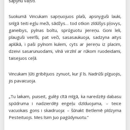
sapynu vaļstī.
Suokumā Vincukam sapņuojuos plaši, apsnyguši lauki,
snīgā teiti egļu meži, sādžys… tod otkon zīdūšys pļovys,
ganeibys, pylnas boltu, sprūguotu jiereņu. Goni leli,
pīauguši veirīši, pat veči, sasasaukuoja, sadzyna aitys
aplūkā, i paši pylnom kulem, cyts ar jiereņu iz placim,
dzeivi sasarunuodami, vīnā virzīnī ar rūkom ruodeidami,
taisejuos ceļā.
Vincukam ļūti gribējuos zynuot, kur jī īs. Nadrūši pīguojis,
jis pavaicuoja.
„Tu laikam, puiseit, gulēji cītā mīgā, ka naredzēji dabasu
spūdruma i nadzierdēji engeļu dzīduojuma, – teice
vacuokais gons i skaidruoja: – šūnakt Betlemē pīdzyma
Pesteituojs. Mes īsim Juo pagūdynuotu.”