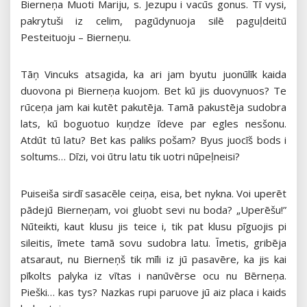
Bierneņa Muoti Mariju, s. Jezupu i vacūs gonus. Tī vysi,
pakrytuši iz celim, pagūdynuoja silē paguļdeitū
Pesteituoju – Bierneņu.
Tāņ Vincuks atsagida, ka ari jam byutu juonūlīk kaida
duovona pi Bierneņa kuojom. Bet kū jis duovynuos? Te
rūceņa jam kai kutēt pakutēja. Tamā pakustēja sudobra
lats, kū boguotuo kuņdze īdeve par egles nesšonu.
Atdūt tū latu? Bet kas paliks pošam? Byus juocīš bods i
soltums… Dīzi, voi ūtru latu tik uotri nūpeļneisi?
Puiseiša sirdī sasacēle ceiņa, eisa, bet nykna. Voi uperēt
pādejū Bierneņam, voi gluobt sevi nu boda? „Uperēšu!”
Nūteikti, kaut klusu jis teice i, tik pat klusu pīguojis pi
sileitis, īmete tamā sovu sudobra latu. Īmetis, gribēja
atsaraut, nu Bierneņš tik mīli iz jū pasavēre, ka jis kai
pīkolts palyka iz vītas i nanūvērse ocu nu Bērneņa.
Pieški… kas tys? Nazkas rupi paruove jū aiz placa i kaids