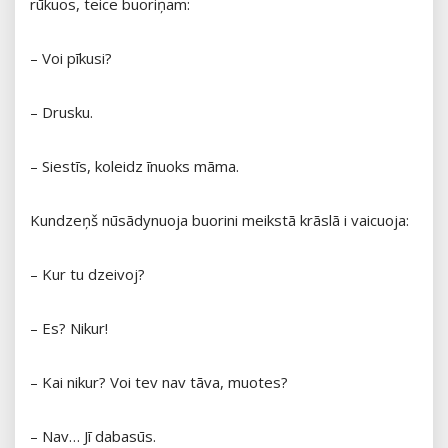
rūkuos, teice buoriņam:
– Voi pīkusi?
– Drusku.
– Siestīs, koleidz īnuoks māma.
Kundzeņš nūsādynuoja buorini meikstā krāslā i vaicuoja:
– Kur tu dzeivoj?
– Es? Nikur!
– Kai nikur? Voi tev nav tāva, muotes?
– Nav… Jī dabasūs.