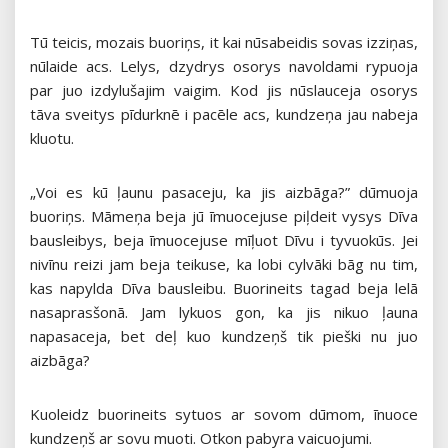
Tū teicis, mozais buoriņs, it kai nūsabeidis sovas izziņas,
nūlaide acs. Lelys, dzydrys osorys navoldami rypuoja
par juo izdylušajim vaigim. Kod jis nūslauceja osorys
tāva sveitys pīdurknē i pacēle acs, kundzeņa jau nabeja
kluotu.
„Voi es kū ļaunu pasaceju, ka jis aizbāga?” dūmuoja
buoriņs. Māmeņa beja jū īmuocejuse piļdeit vysys Dīva
bausleibys, beja īmuocejuse mīļuot Dīvu i tyvuokūs. Jei
nivīnu reizi jam beja teikuse, ka lobi cylvāki bāg nu tim,
kas napylda Dīva bausleibu. Buorineits tagad beja lelā
nasaprasšonā. Jam lykuos gon, ka jis nikuo ļauna
napasaceja, bet deļ kuo kundzeņš tik pieški nu juo
aizbāga?
Kuoleidz buorineits sytuos ar sovom dūmom, īnuoce
kundzeņš ar sovu muoti. Otkon pabyra vaicuojumi.