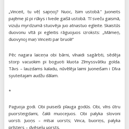
„Vinceit, tu vēļ sapņoj? Nuoc, īsim ustobā.” Juoneits
pajēme jū pi rūkys i īvede gaišā ustobā. Tī sveču gaismā,
vizuļu myrdzumā stuovēja juo atnastuo egleite. Skaistūs
duovonu vītā pi egleitis rāguojuos izroksts: „Māmeņ,
duovynoj maņ Vinceiti par bruoli!”
Pēc nagara laiceņa obi bārni, vīnaidi sagārbti, sēdēja
storp vacuokim pi boguoti kluota Zīmyssvātku golda.
Tāvs – lauzdams kaladu, nūvēlēja laimi Juoneišam i Dīva
syuteitajam audžu dālam.
*
Paguoja godi. Obi puiseiši pīauga godūs. Obi, vīns ūtru
puorsteigdami, čakli muocejuos. Obi palyka slovoni
uorsti. Juoņs – mīsai uorsts; Vinca, buoriņs, palyka
prīsters – dvēseļu uorsts.