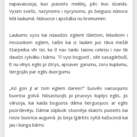
napavaicuoja, kuo puiseits meklej, pēc kuo dzanās.
Vysim svešs, nazynoms i nycynoms, jis beiguos nūnoce
lelā laukumā. Nūnuoce i apstulba nu breinumim.
Laukums vyss kai nūaudzis eglem! Gleitom, leluokom i
mozuokom eglem, taišni kai iz laukim juo tāva mežā!
Starpeiba vīn tei, ka tī nav taidu taisnu celeņu i nav tik
daudzi cylvāku i bārnu. Tī vysi boguotī , silti sasagārbušī,
īt nu vīnys eglis pi ūtrys, apsaver garumu, zoru kuplumu,
tiergojās par eglis duorgumu.
„Kū gon jī ar tom eglem dareis?” šuovēs vaicuojums
buoriņa golvā. Nūsastuojīs pi pruovys kuplys eglis, jis
vāruoja, kai kaida boguota dāma tierguojuos ar eglis
puordevēju. Dāmai sūpluok stuovēja skaists puiseits kai
reize buoriņa augumā. Jis beja īgārbts syltā kažuceņā kai
jau i kunga bārns.