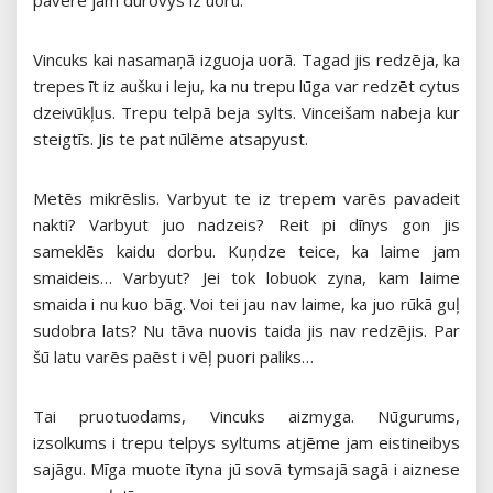
pavēre jam durovys iz uoru.
Vincuks kai nasamaņā izguoja uorā. Tagad jis redzēja, ka
trepes īt iz aušku i leju, ka nu trepu lūga var redzēt cytus
dzeivūkļus. Trepu telpā beja sylts. Vinceišam nabeja kur
steigtīs. Jis te pat nūlēme atsapyust.
Metēs mikrēslis. Varbyut te iz trepem varēs pavadeit
nakti? Varbyut juo nadzeis? Reit pi dīnys gon jis
sameklēs kaidu dorbu. Kuņdze teice, ka laime jam
smaideis… Varbyut? Jei tok lobuok zyna, kam laime
smaida i nu kuo bāg. Voi tei jau nav laime, ka juo rūkā guļ
sudobra lats? Nu tāva nuovis taida jis nav redzējis. Par
šū latu varēs paēst i vēļ puori paliks…
Tai pruotuodams, Vincuks aizmyga. Nūgurums,
izsolkums i trepu telpys syltums atjēme jam eistineibys
sajāgu. Mīga muote ītyna jū sovā tymsajā sagā i aiznese