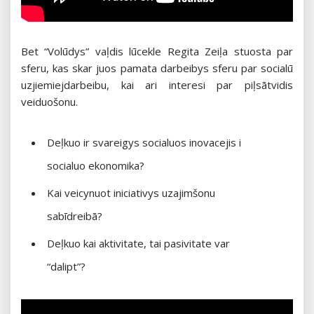
Bet “Volūdys” vaļdis lūcekle Regita Zeiļa stuosta par
sferu, kas skar juos pamata darbeibys sferu par socialū
uzjiemiejdarbeibu, kai ari interesi par piļsātvidis
veiduošonu.
Deļkuo ir svareigys socialuos inovacejis i
socialuo ekonomika?
Kai veicynuot iniciativys uzajimšonu
sabīdreibā?
Deļkuo kai aktivitate, tai pasivitate var
“dalipt”?