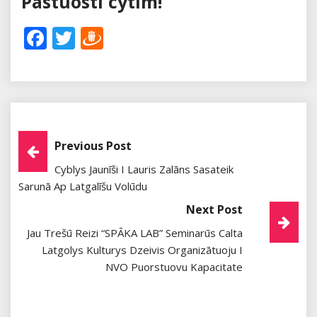
Pastuosti cytim!
Facebook
Twitter
Draugiem
Post
Previous Post
Cyblys Jaunīši I Lauris Zalāns Sasateik
Navigation
Sarunā Ap Latgalīšu Volūdu
Next Post
Jau Trešū Reizi “SPĀKA LAB” Seminarūs Calta
Latgolys Kulturys Dzeivis Organizātuoju I
NVO Puorstuovu Kapacitate