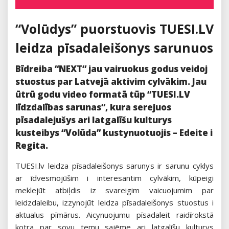
on
“Volūdys” puorstuovis TUESI.LV
leidza pīsadaleišonys sarunuos
Bīdreiba “NEXT” jau vairuokus godus veidoj
stuostus par Latvejā aktivim cylvākim. Jau
ūtrū godu video formatā tūp “TUESI.LV
līdzdalības sarunas”, kura serejuos
pīsadalejušys ari latgalīšu kulturys
kusteibys “Volūda” kustynuotuojis – Edeite i
Regita.
TUESI.lv leidza pīsadaleišonys sarunys ir sarunu cyklys
ar īdvesmojūšim i interesantim cylvākim, kūpeigi
meklejūt atbiļdis iz svareigim vaicuojumim par
leidzdaleibu, izzynojūt leidza pīsadaleišonys stuostus i
aktualus pīmārus. Aicynuojumu pīsadaleit raidīrokstā
kotra par sovu temu sajēme ari latgalīšu kulturys