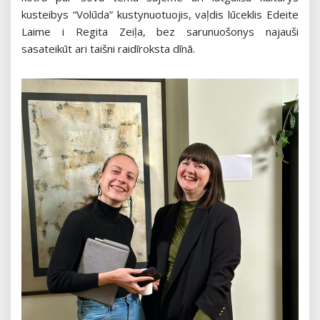
kusteibys “Volūda” kustynuotuojis, vaļdis lūceklis Edeite
Laime i Regita Zeiļa, bez sarunuošonys najauši
sasateikūt ari taišni raidīroksta dīnā.