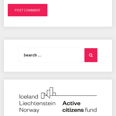
Search
Search
for: