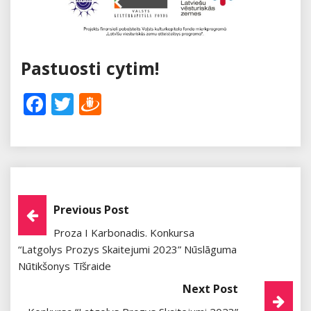
Pastuosti cytim!
Facebook
Twitter
Draugiem
Post
Previous Post
Proza I Karbonadis. Konkursa
Navigation
“Latgolys Prozys Skaitejumi 2023” Nūslāguma
Nūtikšonys Tīšraide
Next Post