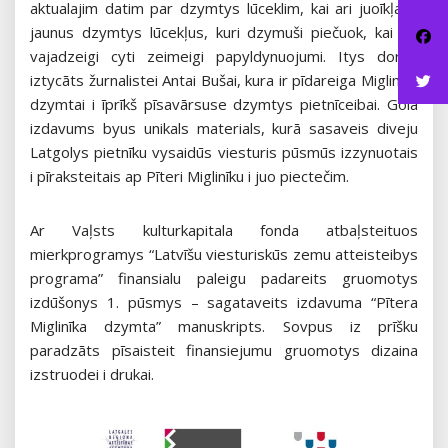
aktualajim datim par dzymtys lūceklim, kai ari juoīkļaun
jaunus dzymtys lūcekļus, kuri dzymuši piečuok, kai ari
vajadzeigi cyti zeimeigi papyldynuojumi. Itys dorbs
iztycāts žurnalistei Antai Bušai, kura ir pīdareiga Miglinīku
dzymtai i īprīkš pīsavārsuse dzymtys pietnīceibai. Golā
izdavums byus unikals materials, kurā sasaveis diveju
Latgolys pietnīku vysaidūs viesturis pūsmūs izzynuotais
i pīraksteitais ap Pīteri Miglinīku i juo piectečim.
Ar Vaļsts kulturkapitala fonda atbaļsteituos
mierkprogramys “Latvīšu viesturiskūs zemu atteisteibys
programa” finansialu paleigu padareits gruomotys
izdūšonys 1. pūsmys – sagataveits izdavuma “Pītera
Miglinīka dzymta” manuskripts. Sovpus iz prīšku
paradzāts pīsaisteit finansiejumu gruomotys dizaina
izstruodei i drukai.