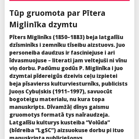
Tūp gruomota par Pītera
Miglinīka dzymtu
Pīters Miglinīks (1850–1883) beja latgalīšu
dzīsminīks i zemnīku tīseibu aizstuovs. Juo
personeiba daudzus ir fasciniejuse i ari
īdvasmuojuse – literati jam veltejuši ni vīnu
viņ dorbu. Padūmu godūs P. Miglinīka i juo
dzymtai pīdereigūs dzeivis ceļu izpietei
beja pīsavierss kulturviesturnīks, publicists
Juoņs Cybuļskis (1911–1997), savuocūt
bogoteigu materialu, nu kura topa
manuskripts. Dīvamžāļ dīnys gaismu
gruomotys formatā tys naīraudzeja.
Latgalīšu kulturys kusteiba “Volūda”
(bīdreiba “LgSC”) aizsuokuse dorbu pi ituo
manuskripta publiciešonys.