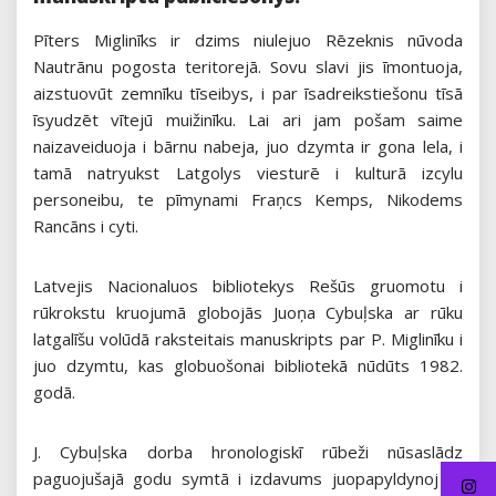
Pīters Miglinīks ir dzims niulejuo Rēzeknis nūvoda
Nautrānu pogosta teritorejā. Sovu slavi jis īmontuoja,
aizstuovūt zemnīku tīseibys, i par īsadreikstiešonu tīsā
īsyudzēt vītejū muižinīku. Lai ari jam pošam saime
naizaveiduoja i bārnu nabeja, juo dzymta ir gona lela, i
tamā natryukst Latgolys viesturē i kulturā izcylu
personeibu, te pīmynami Fraņcs Kemps, Nikodems
Rancāns i cyti.
Latvejis Nacionaluos bibliotekys Rešūs gruomotu i
rūkrokstu kruojumā globojās Juoņa Cybuļska ar rūku
latgalīšu volūdā raksteitais manuskripts par P. Miglinīku i
juo dzymtu, kas globuošonai bibliotekā nūdūts 1982.
godā.
J. Cybuļska dorba hronologiskī rūbeži nūsaslādz
paguojušajā godu symtā i izdavums juopapyldynoj ar