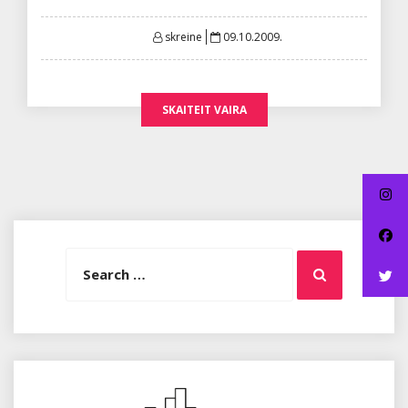
Posted
skreine
09.10.2009.
on
SKAITEIT VAIRA
Search
Search
for: