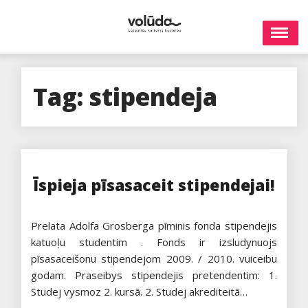
Skip
to
content
Tag:
stipendeja
Īspieja pīsasaceit stipendejai!
Prelata Adolfa Grosberga pīminis fonda stipendejis
katuoļu studentim . Fonds ir izsludynuojs
pīsasaceišonu stipendejom 2009. / 2010. vuiceibu
godam. Praseibys stipendejis pretendentim: 1.
Studej vysmoz 2. kursā. 2. Studej akrediteitā…