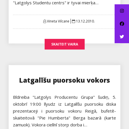
"Latgolys Studentu centrs" ir tyvai mierķa…
Posted
Vineta Vilcane
13.12.2010.
on
SKAITEIT VAIRA
Latgalīšu puorsoku vokors
Bīdreiba "Latgolys Producentu Grupa" šudiņ, 5.
oktobrī 19:00 īlyudz iz Latgalīšu puorsoku diska
prezentaceji i puorsoku vokoru Reigā, bufetē-
skaiteitovā "Pie Humberta" Berga bazarā (karte
zamuok). Vokora cielīnī storp dorba i…