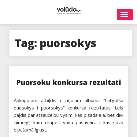
Skip
to
content
Tag:
puorsokys
Puorsoku konkursa rezultati
Apkūpojom atbiļdis i ziņojam albuma “Latgalīšu
puosokys i puorsokys” konkursa rezultatus! Lels
paļdis par atsauceibu vysim, kas pīsadaleja, bet divi
laimeigī, kam drupeit vaira pasaveica i kas sovā
eipašumā īgiust…