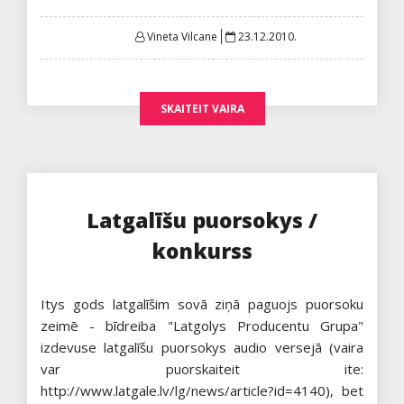
Posted
Vineta Vilcane
23.12.2010.
on
SKAITEIT VAIRA
Latgalīšu puorsokys /
konkurss
Itys gods latgalīšim sovā ziņā paguojs puorsoku
zeimē - bīdreiba "Latgolys Producentu Grupa"
izdevuse latgalīšu puorsokys audio versejā (vaira
var puorskaiteit ite:
http://www.latgale.lv/lg/news/article?id=4140), bet