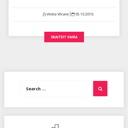
Posted
Vineta Vilcane
05.10.2010.
on
SKAITEIT VAIRA
Search
Search
for: