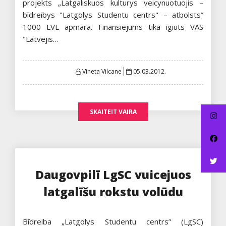
projekts „Latgaliskuos kulturys veicynuotuojis –
bīdreibys "Latgolys Studentu centrs" – atbolsts”
1000 LVL apmārā. Finansiejums tika īgiuts VAS
"Latvejis…
Posted
Vineta Vilcane
05.03.2012.
on
SKAITEIT VAIRA
Daugovpilī LgSC vuicejuos
latgalīšu rokstu volūdu
Bīdreiba „Latgolys Studentu centrs” (LgSC)