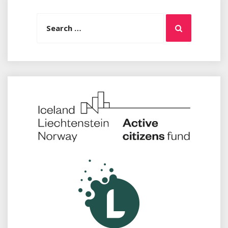
Search
Search
for: