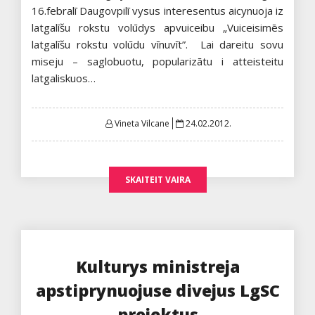
16.febralī Daugovpilī vysus interesentus aicynuoja iz
latgalīšu rokstu volūdys apvuiceibu „Vuiceisimēs
latgalīšu rokstu volūdu vīnuvīt”. Lai dareitu sovu
miseju – saglobuotu, popularizātu i atteisteitu
latgaliskuos…
Posted
Vineta Vilcane
24.02.2012.
on
SKAITEIT VAIRA
Kulturys ministreja
apstiprynuojuse divejus LgSC
projektus