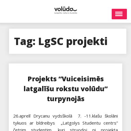
Skip
to
content
Tag:
LgSC projekti
Projekts “Vuiceisimēs
latgalīšu rokstu volūdu”
turpynojās
26.aprelī Drycanu vydsškolā 7. -11.klašu školāni
tykuos ar bīdreibys „Latgolys Studentu centrs”
četrim studentim, kuri struodoj pi projekta