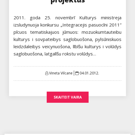
2011. goda 25. novembrī Kulturys ministreja
izsludynuoja konkursu „Integracejis pasuocīni 2011”
pīcuos tematiskajuos jūmuos: mozuokumtauteibu
kulturys i sovpateibys saglobuošona, pylsūniskuos
leidzdaleibys veicynuošona, lībīšu kulturys i volūdys
saglobuošona, latgalīšu rokstu volūdys…
Posted
Vineta Vilcane
04.01.2012.
on
SKAITEIT VAIRA