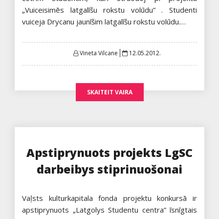
„Vuiceisimēs latgalīšu rokstu volūdu” . Studenti
vuiceja Drycanu jaunīšim latgalīšu rokstu volūdu.…
Posted
Vineta Vilcane
12.05.2012.
on
SKAITEIT VAIRA
Apstiprynuots projekts LgSC
darbeibys stiprinuošonai
Vaļsts kulturkapitala fonda projektu konkursā ir
apstiprynuots „Latgolys Studentu centra” īsnīgtais