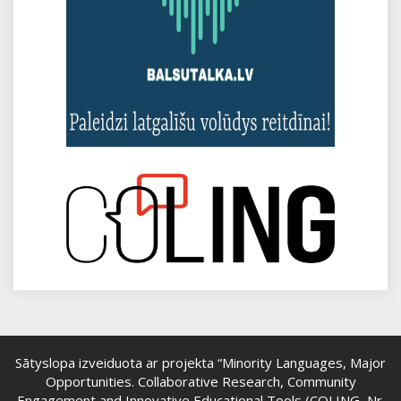
Sātyslopa izveiduota ar projekta “Minority Languages, Major
Opportunities. Collaborative Research, Community
Engagement and Innovative Educational Tools (COLING, Nr.