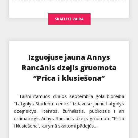
SKAITEIT VAIRA
Izguojuse jauna Annys
Rancānis dzejis gruomota
“Prīca i klusiešona”
Taišni itamuos dīnuos septembra golā bīdreiba
"Latgolys Studentu centrs" izdavuse jaunu Latgolys
dzejneicys, literatis, žurnalistis, publicistis i ari
dramaturgis Annys Rancānis dzejis gruomotu “Prīca
i klusiešona”, kurymā skaitomi pādejūs…