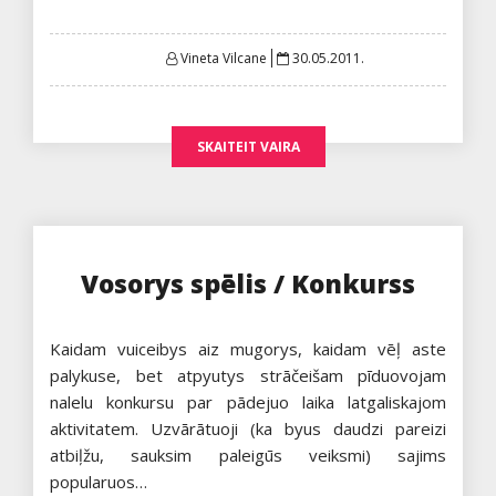
Posted
Vineta Vilcane
30.05.2011.
on
SKAITEIT VAIRA
Vosorys spēlis / Konkurss
Kaidam vuiceibys aiz mugorys, kaidam vēļ aste
palykuse, bet atpyutys strāčeišam pīduovojam
nalelu konkursu par pādejuo laika latgaliskajom
aktivitatem. Uzvārātuoji (ka byus daudzi pareizi
atbiļžu, sauksim paleigūs veiksmi) sajims
popularuos…