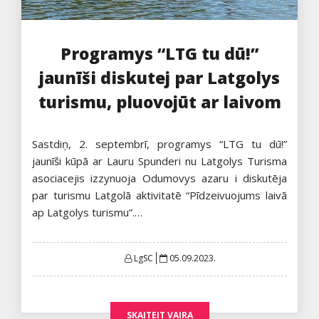
Programys “LTG tu dū!”
jaunīši diskutej par Latgolys
turismu, pluovojūt ar laivom
Sastdiņ, 2. septembrī, programys “LTG tu dū!”
jaunīši kūpā ar Lauru Spunderi nu Latgolys Turisma
asociacejis izzynuoja Odumovys azaru i diskutēja
par turismu Latgolā aktivitatē “Pīdzeivuojums laivā
ap Latgolys turismu”.…
Posted
LgSC
05.09.2023.
on
SKAITEIT VAIRA