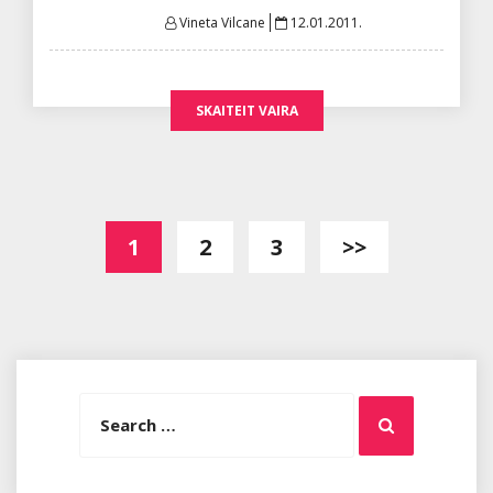
Posted
Vineta Vilcane
12.01.2011.
on
SKAITEIT VAIRA
Posts
1
2
3
>>
pagination
Search
Search
for: