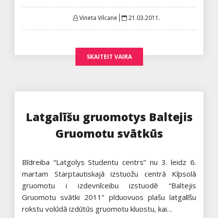
Posted
Vineta Vilcane
21.03.2011.
on
SKAITEIT VAIRA
Latgalīšu gruomotys Baltejis
Gruomotu svātkūs
Bīdreiba “Latgolys Studentu centrs” nu 3. leidz 6.
martam Starptautiskajā izstuožu centrā Kīpsolā
gruomotu i izdevnīceibu izstuodē “Baltejis
Gruomotu svātki 2011” pīduovuos plašu latgalīšu
rokstu volūdā izdūtūs gruomotu kluostu, kai…