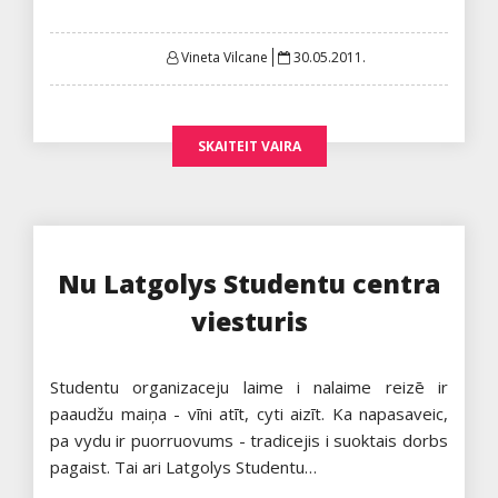
Posted
Vineta Vilcane
30.05.2011.
on
SKAITEIT VAIRA
Nu Latgolys Studentu centra
viesturis
Studentu organizaceju laime i nalaime reizē ir
paaudžu maiņa - vīni atīt, cyti aizīt. Ka napasaveic,
pa vydu ir puorruovums - tradicejis i suoktais dorbs
pagaist. Tai ari Latgolys Studentu…