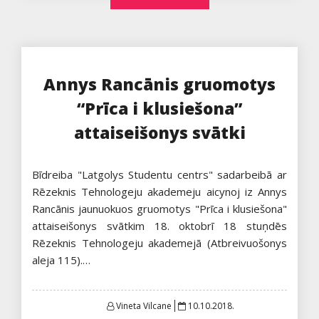
Annys Rancānis gruomotys
“Prīca i klusiešona”
attaiseišonys svātki
Bīdreiba "Latgolys Studentu centrs" sadarbeibā ar
Rēzeknis Tehnologeju akademeju aicynoj iz Annys
Rancānis jaunuokuos gruomotys "Prīca i klusiešona"
attaiseišonys svātkim 18. oktobrī 18 stuņdēs
Rēzeknis Tehnologeju akademejā (Atbreivuošonys
aleja 115).…
Posted
Vineta Vilcane
10.10.2018.
on