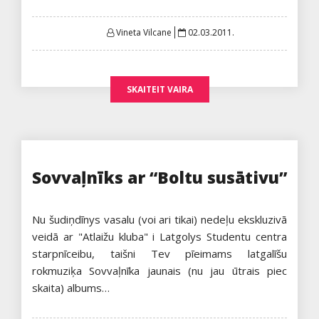
Posted
Vineta Vilcane
02.03.2011.
on
SKAITEIT VAIRA
Sovvaļnīks ar “Boltu susātivu”
Nu šudiņdīnys vasalu (voi ari tikai) nedeļu ekskluzivā
veidā ar "Atlaižu kluba" i Latgolys Studentu centra
starpnīceibu, taišni Tev pīeimams latgalīšu
rokmuziķa Sovvaļnīka jaunais (nu jau ūtrais piec
skaita) albums…