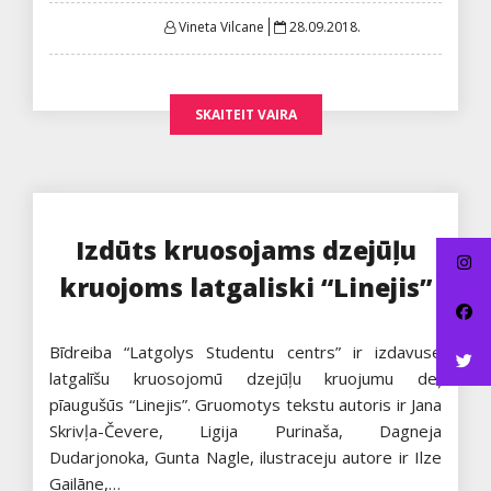
Posted
Vineta Vilcane
28.09.2018.
on
SKAITEIT VAIRA
Izdūts kruosojams dzejūļu
kruojoms latgaliski “Linejis”
Bīdreiba “Latgolys Studentu centrs” ir izdavuse
latgalīšu kruosojomū dzejūļu kruojumu deļ
pīaugušūs “Linejis”. Gruomotys tekstu autoris ir Jana
Skrivļa-Čevere, Ligija Purinaša, Dagneja
Dudarjonoka, Gunta Nagle, ilustraceju autore ir Ilze
Gailāne,…