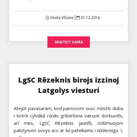
Posted
Vineta Vilcane
01.12.2016.
on
SKAITEIT VAIRA
LgSC Rēzeknis birojs izzinoj
Latgolys viesturi
Atejūt pavasaram, kod pamozom suoc mūstīs doba
i kotrā cylvākā rūnās gribiešona vairuok dorbuotīs,
arī mes, LgSC Rēzeknis jaunīši, izdūmuojom
palutynuot sovys acs ar kū pateikamu i nūdereigu. I,