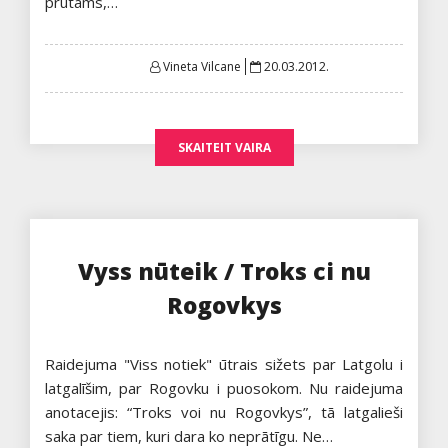
prūtams,…
Posted
Vineta Vilcane
20.03.2012.
on
SKAITEIT VAIRA
Vyss nūteik / Troks ci nu
Rogovkys
Raidejuma "Viss notiek" ūtrais sižets par Latgolu i
latgalīšim, par Rogovku i puosokom. Nu raidejuma
anotacejis: “Troks voi nu Rogovkys”, tā latgalieši
saka par tiem, kuri dara ko neprātīgu. Ne…