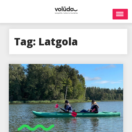
Skip
to
content
Tag:
Latgola