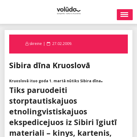
Skip
to
content
Posted
skreine
27.02.2009.
on
Sibira dīna Kruoslovā
.
Kruoslovā ituo goda 1. martā nūtiks Sibira dīna
Tiks paruodeiti
storptautiskajuos
etnolingvistiskajuos
ekspedicejuos iz Sibiri īgiutī
materiali – kinys, kartenis,