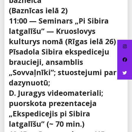
bazneicā
(Baznīcas ielā 2)
11:00 — Seminars „Pi Sibira
latgalīšu” — Kruoslovys
kulturys nomā (Rīgas ielā 26)
Pīsadola Sibira ekspediceju
braucieji, ansamblis
„Sovvaļnīki”; stuostejumi par
dazynuotū;
D. Juragys videomateriali;
puorskota prezentaceja
„Ekspedicejis pi Sibira
latgalīšu” (~ 70 min.)