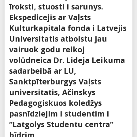
īroksti, stuosti i sarunys.
Ekspedicejis ar Vaļsts
Kulturkapitala fonda i Latvejis
Universitatis atbolstu jau
vairuok godu reikoj
volūdneica Dr. Lideja Leikuma
sadarbeibā ar LU,
Sanktpīterburgys Vaļsts
universitatis, Ačinskys
Pedagogiskuos koledžys
pasnīdziejim i studentim i
“Latgolys Studentu centra”
bīdrim.