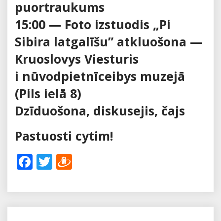
puortraukums
15:00 — Foto izstuodis „Pi
Sibira latgalīšu” atkluošona —
Kruoslovys Viesturis
i nūvodpietnīceibys muzejā
(Pils ielā 8)
Dzīduošona, diskusejis, čajs
Pastuosti cytim!
Facebook
Twitter
Draugiem