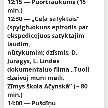
12:15 — Puortraukums (15
min.)
12:30 — „Ceļā satyktais”
(spylgtuokuos epizodis par
ekspedicejuos satyktajim
ļaudim,
nūtykumim; dzīsmis; D.
Juragys, L. Lindes
dokumentaluo filma „Tuoli
dzeivoj muni meilī.
Zīmys škola Ačynskā” (~ 80
min.)
14:00 — Pušdīņu