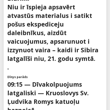
Niu ir īspieja apsavērt
atvastūs materialus i satikt
pošus ekspediceju
daleibnīkus, aizdūt
vaicuojumus, apsarunuot i
izzynuot vaira – kaidi ir Sibira
latgalīši niu, 21. godu symtā.
.
Dīnys parāds
09:15 — Dīvakolpuojums
latgaliski — Kruoslovys Sv.
Ļudvika Romys katuoļu