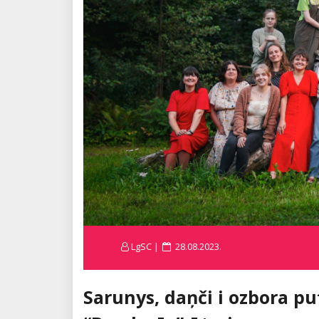
Posted
LgSC
28.08.2023.
on
Sarunys, daņči i ozbora p