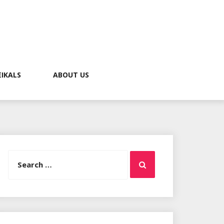
EIKALS
ABOUT US
Search
Search
for: