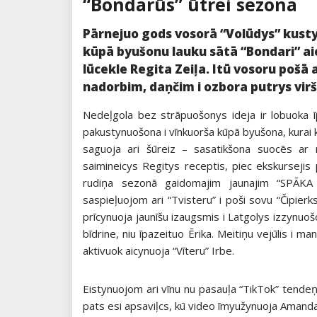
“Bondarūs” ūtrei sezona
Pārnejuo gods vosorā “Volūdys” kusty
kūpā byušonu lauku sātā “Bondari” aic
lūcekle Regita Zeiļa. Itū vosoru pošā
nadorbim, daņčim i ozbora putrys vir
Nedeļgola bez strāpuošonys ideja ir lobuoka ī
pakustynuošona i vīnkuorša kūpā byušona, kurai kas
saguoja ari šūreiz – sasatikšona suocēs ar n
saimineicys Regitys receptis, piec ekskursejis
rudiņa sezonā gaidomajim jaunajim “SPĀKA 
saspieļuojom ari “Tvisteru” i poši sovu “Čipier
prīcynuoja jaunīšu izaugsmis i Latgolys izzynuoš
bīdrine, niu īpazeituo Ērika. Meitiņu vejūlis i m
aktivuok aicynuoja “Vīteru” Irbe.
Eistynuojom ari vīnu nu pasauļa “TikTok” tendeņču
pats esi apsaviļcs, kū video īmyužynuoja Amand