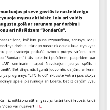
nuotuojus pi seve gostūs iz nasteidzeigu
ynuoja myusu aktiviste i niu ari vaļdis
 augusta golā ar sarunom par dorbim i
šonu ari nūslēdzem “Bondarūs”.
pasazeišona, koč kuo jauna izzynuošona, sarunys, ideju
dīnys dorbūs i skriejīnī nasaīt cik daudzi laika. Itys vyss
iu par tradiceju palikušū ozbora putrys viršonu piec
 pa “Bondarim” i tūs apleicīni i pušdīnem, pasprīdem par
LAB” seminarim, taipat īsavuicejom jaunys spēlis i
kstneiti”. Bet dīnys nūslāgumā ļuovomēs daņčim, ar kurim
onys programys “LTG tu dū!” aktiviste Antra i juos školys
andolinys spēlei pīsavīnuoja ari Edeite, bet iz daņčim vysu
 – iz nūtikšonu atīt ar gastiņci taišni taidā kruosā, kaidā
a. Video var nūsavērt
ITE
.