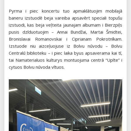
Pyrma i piec koncertu tuo apmaklātuojim mobilajā
baneru izstuodē beja vareiba apsavērt speciali topušu
izstuodi, kas beja veļteita jaunajam albumam i Bierzpiļs
pusis dzīduotuojim – Annai Bundžai, Martai Šmidtei,
Bronislavai Romanovskai i Ciprianam Pokrotnīkam.
Izstuode niu aizceļuojuse iz Bolvu nūvodu – Bolvu
Centralū biblioteku – i piec laika byus apsaverama kai tī,
tai Namaterialuos kulturys montuojuma centrā “Upīte” i
cytuos Bolvu nūvoda vītuos.