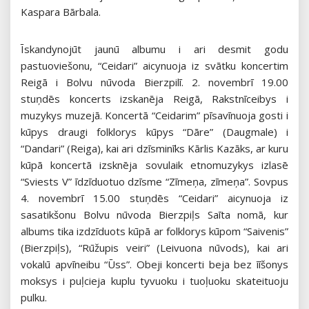
Kaspara Bārbala.
Īskandynojūt jaunū albumu i ari desmit godu
pastuoviešonu, “Ceidari” aicynuoja iz svātku koncertim
Reigā i Bolvu nūvoda Bierzpilī. 2. novembrī 19.00
stuņdēs koncerts izskanēja Reigā, Rakstnīceibys i
muzykys muzejā. Koncertā “Ceidarim” pīsavīnuoja gosti i
kūpys draugi folklorys kūpys “Dāre” (Daugmale) i
“Dandari” (Reiga), kai ari dzīsminīks Kārlis Kazāks, ar kuru
kūpā koncertā izsknēja sovulaik etnomuzykys izlasē
“Sviests V” īdzīduotuo dzīsme “Zīmeņa, zīmeņa”. Sovpus
4. novembrī 15.00 stuņdēs “Ceidari” aicynuoja iz
sasatikšonu Bolvu nūvoda Bierzpiļs Saīta nomā, kur
albums tika izdzīduots kūpā ar folklorys kūpom “Saivenis”
(Bierzpiļs), “Rūžupis veiri” (Leivuona nūvods), kai ari
vokalū apvīneibu “Ūss”. Obeji koncerti beja bez īīšonys
moksys i puļcieja kuplu tyvuoku i tuoļuoku skateituoju
pulku.