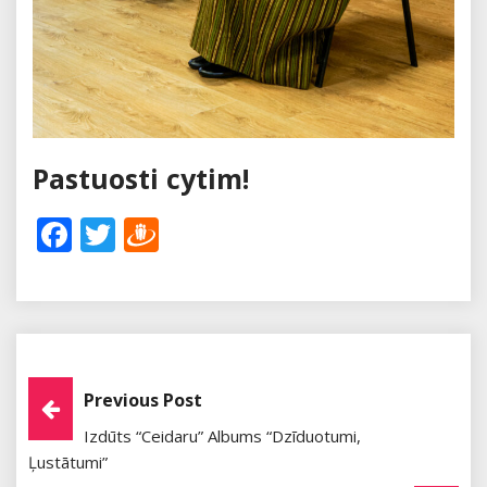
Pastuosti cytim!
Facebook
Twitter
Draugiem
Post
Previous Post
Izdūts “Ceidaru” Albums “Dzīduotumi,
Navigation
Ļustātumi”