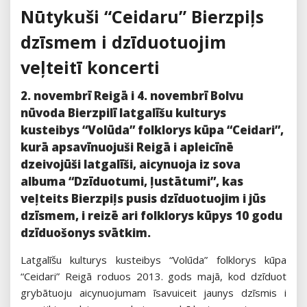
Nūtykuši “Ceidaru” Bierzpiļs
dzīsmem i dzīduotuojim
veļteitī koncerti
2. novembrī Reigā i 4. novembrī Bolvu
nūvoda Bierzpilī latgalīšu kulturys
kusteibys “Volūda” folklorys kūpa “Ceidari”,
kurā apsavīnuojuši Reigā i apleicīnē
dzeivojūši latgalīši, aicynuoja iz sova
albuma “Dzīduotumi, ļustātumi”, kas
veļteits Bierzpiļs pusis dzīduotuojim i jūs
dzīsmem, i reizē ari folklorys kūpys 10 godu
dzīduošonys svātkim.
Latgalīšu kulturys kusteibys “Volūda” folklorys kūpa
“Ceidari” Reigā roduos 2013. gods majā, kod dzīduot
grybātuoju aicynuojumam īsavuiceit jaunys dzīsmis i