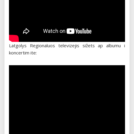
Latgolys Regionaluos televizejis sižets ap albumu i
koncertim ite: