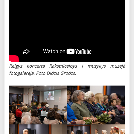
Reigys koncerta Rakstnīceibys i muzykys muzejā
fotogalereja. Foto Didzis Grodzs.