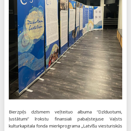
Bierzpiļs dzīsmem veļteituo albuma “Dzīduotumi,
ļustātumi” īrokstu finansiali pabaļstejuse Vaļsts
kulturkapitala fonda mierkprograma „Latvīšu viesturiskūs