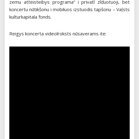
zemu atteisteibys programa“ i privatī zīduotuoji, bet
koncertu nūtikšonu i mobiluos izstuodis tapšonu – Vaļsts
kulturkapitala fonds.
Reigys koncerta videoīroksts nūsaverams ite: