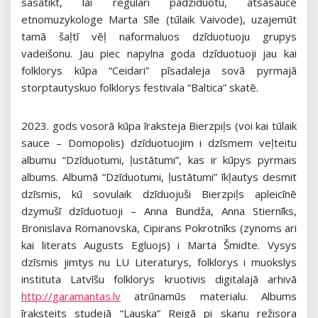
sasatikt, lai regulari padzīduotu, atsasauce
etnomuzykologe Marta Sīle (tūlaik Vaivode), uzajemūt
tamā šaļtī vēļ naformaluos dzīduotuoju grupys
vadeišonu. Jau piec napylna goda dzīduotuoji jau kai
folklorys kūpa “Ceidari” pīsadaleja sovā pyrmajā
storptautyskuo folklorys festivala “Baltica” skatē.
2023. gods vosorā kūpa īraksteja Bierzpiļs (voi kai tūlaik
sauce – Domopolis) dzīduotuojim i dzīsmem veļteitu
albumu “Dzīduotumi, ļustātumi”, kas ir kūpys pyrmais
albums. Albumā “Dzīduotumi, ļustātumi” īkļautys desmit
dzīsmis, kū sovulaik dzīduojuši Bierzpiļs apleicīnē
dzymušī dzīduotuoji – Anna Bundža, Anna Stiernīks,
Bronislava Romanovska, Cipirans Pokrotnīks (zynoms ari
kai literats Augusts Egluojs) i Marta Šmidte. Vysys
dzīsmis jimtys nu LU Literaturys, folklorys i muokslys
instituta Latvīšu folklorys kruotivis digitalajā arhivā
http://garamantas.lv
atrūnamūs materialu. Albums
īraksteits studejā “Lauska” Reigā pi skaņu režisora