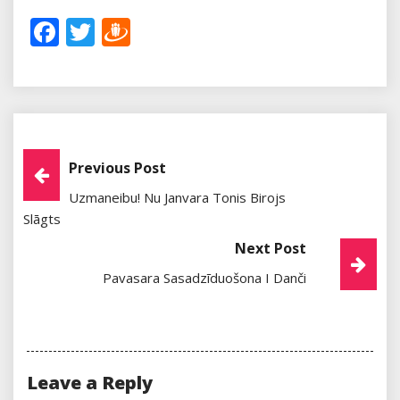
Facebook
Twitter
Draugiem
Post
Previous Post
Uzmaneibu! Nu Janvara Tonis Birojs
Navigation
Slāgts
Next Post
Pavasara Sasadzīduošona I Danči
Leave a Reply