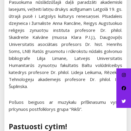
Pasuokuma nūslādzūšajā daļā paradzāti akademiski
lasejumi, veļteiti latiņu drukys aizlīgumam Latgolā 19. gs.
ūtrajā pusē i Latgolys kulturys renesaņsei. Pīsadaleis
dzejneica i žurnaliste Anna Rancāne, Reigys Augstuokuo
religejis zynuotņu instituta profesore Dr. philol.
Skaidreite Kalvāne (muosa Klara P.I.J.), Daugovpiļs
Universitatis asociātais profesors Dr. hist. Henrihs
Soms, LNB Ratūs gruomotu i rūkrokstu nūdalis golvonuo
bibliografe Lilija Limane, Latvejis Universitatis
Humanitarūs zynuotņu fakultatis Baltu volūdnīceibys
katedrys profesore Dr. philol. Lideja Leikuma, Rēzeknis
Tehnologeju akademejis profesore Dr. philol. Ilga
Šuplinska.
Pošuos beiguos ar muzykalu prīšknasumu vysus
prīcynuos postfolklorys grupa “Rikši”.
Pastuosti cytim!