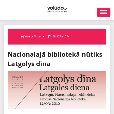
Skip
to
content
Posted
Vineta Vilcane
08.03.2016.
on
Nacionalajā bibliotekā nūtiks
Latgolys dīna