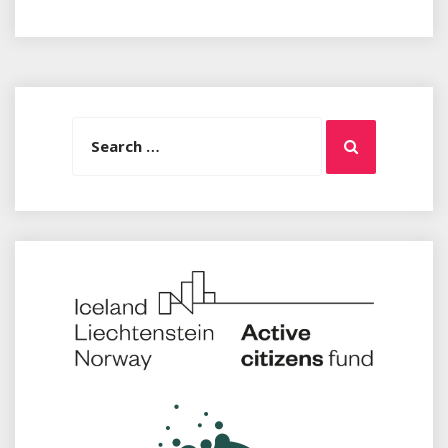
Search
Search
for: