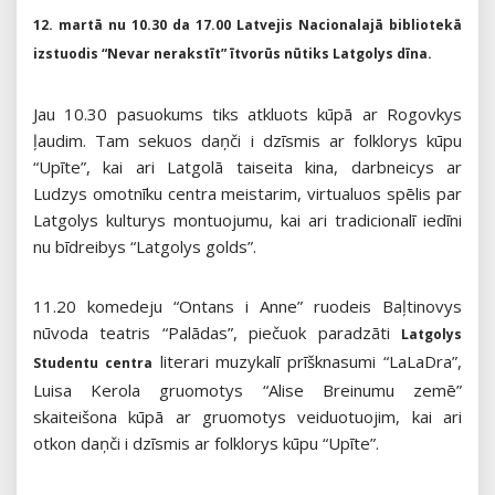
12. martā nu 10.30 da 17.00 Latvejis Nacionalajā bibliotekā
izstuodis “Nevar nerakstīt” ītvorūs nūtiks Latgolys dīna.
Jau 10.30 pasuokums tiks atkluots kūpā ar Rogovkys
ļaudim. Tam sekuos daņči i dzīsmis ar folklorys kūpu
“Upīte”, kai ari Latgolā taiseita kina, darbneicys ar
Ludzys omotnīku centra meistarim, virtualuos spēlis par
Latgolys kulturys montuojumu, kai ari tradicionalī iedīni
nu bīdreibys “Latgolys golds”.
11.20 komedeju “Ontans i Anne” ruodeis Baļtinovys
nūvoda teatris “Palādas”, piečuok paradzāti
Latgolys
literari muzykalī prīšknasumi “LaLaDra”,
Studentu centra
Luisa Kerola gruomotys “Alise Breinumu zemē”
skaiteišona kūpā ar gruomotys veiduotuojim, kai ari
otkon daņči i dzīsmis ar folklorys kūpu “Upīte”.