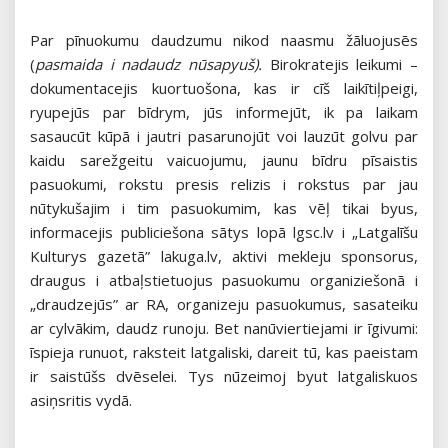
Par pīnuokumu daudzumu nikod naasmu žāluojusēs
(
pasmaida i nadaudz nūsapyuš).
Birokratejis leikumi –
dokumentacejis kuortuošona, kas ir cīš laikītiļpeigi,
ryupejūs par bīdrym, jūs informejūt, ik pa laikam
sasaucūt kūpā i jautri pasarunojūt voi lauzūt golvu par
kaidu sarežgeitu vaicuojumu, jaunu bīdru pīsaistis
pasuokumi, rokstu presis relizis i rokstus par jau
nūtykušajim i tim pasuokumim, kas vēļ tikai byus,
informacejis publiciešona sātys lopā lgsc.lv i „Latgalīšu
Kulturys gazetā” lakuga.lv, aktivi mekleju sponsorus,
draugus i atbaļstietuojus pasuokumu organiziešonā i
„draudzejūs” ar RA, organizeju pasuokumus, sasateiku
ar cylvākim, daudz runoju. Bet nanūviertiejami ir īgivumi:
īspieja runuot, raksteit latgaliski, dareit tū, kas paeistam
ir saistūšs dvēselei. Tys nūzeimoj byut latgaliskuos
asiņsritis vydā.