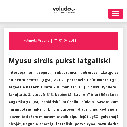
Skip
to
content
Posted
Vineta Vilcane
01.04.2011.
on
Myusu sirdis pukst latgaliski
Interveja ar dzejnīci, rūkdorbnīci, bīdreibys „Latgolys
Studentu centrs” (LgSC) aktivu personeibu nūrunuota LgSC
tagadejā Rēzeknis sātā – Humanitarūs i juridiskū zynuotņu
fakuļtatis 3. stuovā, 313. kabinetā, kas reizī ir ari Rēzeknes
Augstškolys (RA) Sabīdriskū attīceibu nūdaļa. Sasateikam
nūrunuotajā laikā pi biroja durovom divūs dīnā, kod saule,
izaver, iz dažom minutem atvalk olpu. Īejūt LgSC „golvonajā
birojā”, Dagneja spareigi latgaliski pasveicynoj sovu dorba