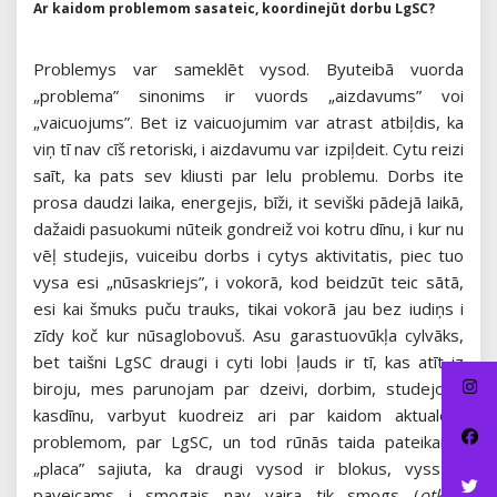
Ar kaidom problemom sasateic, koordinejūt dorbu LgSC?
Problemys var sameklēt vysod. Byuteibā vuorda
„problema” sinonims ir vuords „aizdavums” voi
„vaicuojums”. Bet iz vaicuojumim var atrast atbiļdis, ka
viņ tī nav cīš retoriski, i aizdavumu var izpiļdeit. Cytu reizi
saīt, ka pats sev kliusti par lelu problemu. Dorbs ite
prosa daudzi laika, energejis, bīži, it seviški pādejā laikā,
dažaidi pasuokumi nūteik gondreiž voi kotru dīnu, i kur nu
vēļ studejis, vuiceibu dorbs i cytys aktivitatis, piec tuo
vysa esi „nūsaskriejs”, i vokorā, kod beidzūt teic sātā,
esi kai šmuks puču trauks, tikai vokorā jau bez iudiņs i
zīdy koč kur nūsaglobovuš. Asu garastuovūkļa cylvāks,
bet taišni LgSC draugi i cyti lobi ļauds ir tī, kas atīt iz
biroju, mes parunojam par dzeivi, dorbim, studejom,
kasdīnu, varbyut kuodreiz ari par kaidom aktualom
problemom, par LgSC, un tod rūnās taida pateikama
„placa” sajiuta, ka draugi vysod ir blokus, vyss ir
paveicams i smogais nav vaira tik smogs (
otkon