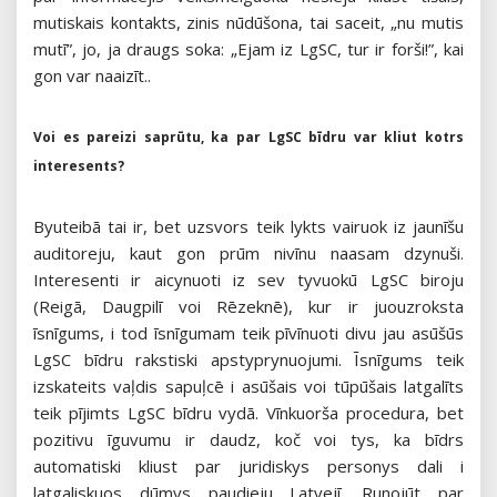
mutiskais kontakts, zinis nūdūšona, tai saceit, „nu mutis
mutī”, jo, ja draugs soka: „Ejam iz LgSC, tur ir forši!”, kai
gon var naaizīt..
Voi es pareizi saprūtu, ka par LgSC bīdru var kliut kotrs
interesents?
Byuteibā tai ir, bet uzsvors teik lykts vairuok iz jaunīšu
auditoreju, kaut gon prūm nivīnu naasam dzynuši.
Interesenti ir aicynuoti iz sev tyvuokū LgSC biroju
(Reigā, Daugpilī voi Rēzeknē), kur ir juouzroksta
īsnīgums, i tod īsnīgumam teik pīvīnuoti divu jau asūšūs
LgSC bīdru rakstiski apstyprynuojumi. Īsnīgums teik
izskateits vaļdis sapuļcē i asūšais voi tūpūšais latgalīts
teik pījimts LgSC bīdru vydā. Vīnkuorša procedura, bet
pozitivu īguvumu ir daudz, koč voi tys, ka bīdrs
automatiski kliust par juridiskys personys dali i
latgaliskuos dūmys paudieju Latvejī. Runojūt par