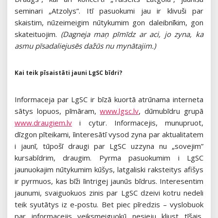
seminari „Atzolys”. Itī pasuokumi jau ir klivuši par
skaistim, nūzeimeigim nūtykumim gon daleibnīkim, gon
skateituojim.
(Dagneja maņ pīmīdz ar aci, jo zyna, ka
asmu pīsadaliejusēs dažūs nu mynātajim.)
Kai teik pīsaistāti jauni LgSC bīdri?
Informaceja par LgSC ir bīzā kuortā atrūnama interneta
sātys lopuos, pīmāram,
www.lgsc.lv
, dūmubīdru grupā
www.draugiem.lv
i cytur. Informacejis, munupruot,
dīzgon pīteikami, īinteresātī vysod zyna par aktualitatem
i jaunī, tūpošī draugi par LgSC uzzyna nu „sovejim”
kursabīdrim, draugim. Pyrma pasuokumim i LgSC
jaunuokajim nūtykumim kūšys, latgaliski raksteitys afišys
ir pyrmuos, kas bīži īintrigej jaunūs bīdrus. Interesentim
jaunumi, svaiguokuos zinis par LgSC dzeivi kotru nedeli
teik syutātys iz e-postu. Bet piec pīredzis – vyslobuok
par informacejis veiksmeiguokū nesieju kliust tīšais,