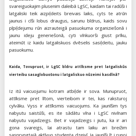
svareiguokajim plusenim daleibā LgSC, kaidam tai radūši i
latgaliski teik aizpiļdeits breivais laiks, cyts te atrūn
jaunus i cīši lobus draugus, sarunu bīdrus, kaids sovu
pīpiļdejumu rūn aizrauteigā pasuokuma organiziešonā i
jaunu ideju generiešonā, cyti vīnkuorši giust prīku,
ateimūt iz kaidu latgaliskuos dvēselis sasiļdeitu, jauku
pasuokumu.
Kaida, Tovupruot, ir LgSC bīdru attīksme pret latgaliskūs
vierteibu sasaglobuošonu i latgaliskuo nūzeimi kasdīnā?
Iz itū vaicuojumu kotram atbiļde ir sova. Munupruot,
attīksme pret lītom, vierteibom ir tei, kas raksturoj
cylvāku. Vyss ir attīksmis vaicuojums. Ka jaunīšim tys
nabyutu saistūši, es ite sādātu vīna i LgSC nivīnam
nabyutu vajadzeigs. Bet ir vajadzeigs i jiutu, ka ir ari
gona svareigs, lai atrastu tam laiku ari breižim
saspryngtajā aktīvuo studenta dzeivī. Ja jaunīši īt i runoj