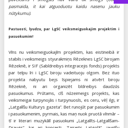
pasmaida, it kai atguoduotu kaidu nasenu jauku
nūtykumu).
Pastuosti, lyudzu, par LgSC veiksmeiguokajim projektim i
pasuokumim!
Vīns nu veiksmeiguokajīm projektim, kas eistineibā ir
stabils i veiksmeigs styurakmiņs Rēzeknes LgSC birojam
Rēzeknē, ir SIF (Sabīdreibys integracejis fonds) projekts
par telpu īri i LgSC biroju vadeituoju olgom. Bez ituo
projekta nabyutu bejs īspiejams ni atvērt biroju
Rēzeknē, ni ari organizēt bīdreibys daudzūs
pasuokumus. Prūtams, cīš nūzeimeigs projekts, kas
veiksmeigai turpynojās i turpynuosīs, es ceru, vēļ ilgi, ir
„Latgalīšu Kulturys gazeta”. Bet runojūt par pasuokumim
i pasuokumenim, pyrmais, kas maņ nuok pruotā vīnmār –
tī ir literari muzykālī pasuokumi „Latgalīts-Latgalīšam-
Draugs”, kai ari koncerti „Taiseits Latgolā”, jaunīšu