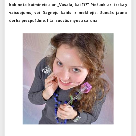
kabineta kaimineicu ar „Vasala, kai īt?” Piečuok ari izskaņ
vaicuojums, voi Dagneju kaids ir mekliejis. Suocās jauna
dorba piecpušdine. I tai suocās myusu saruna.