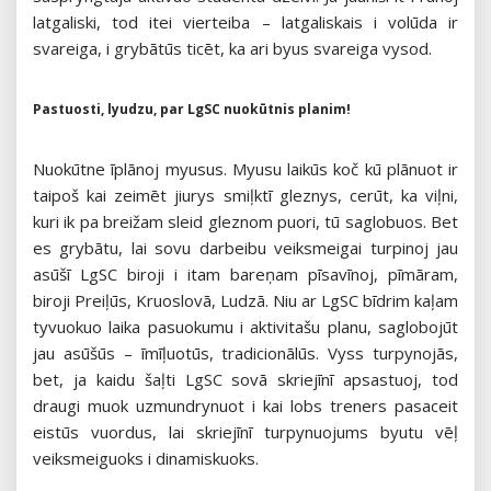
latgaliski, tod itei vierteiba – latgaliskais i volūda ir
svareiga, i grybātūs ticēt, ka ari byus svareiga vysod.
Pastuosti, lyudzu, par LgSC nuokūtnis planim!
Nuokūtne īplānoj myusus. Myusu laikūs koč kū plānuot ir
taipoš kai zeimēt jiurys smiļktī gleznys, cerūt, ka viļni,
kuri ik pa breižam sleid gleznom puori, tū saglobuos. Bet
es grybātu, lai sovu darbeibu veiksmeigai turpinoj jau
asūšī LgSC biroji i itam bareņam pīsavīnoj, pīmāram,
biroji Preiļūs, Kruoslovā, Ludzā. Niu ar LgSC bīdrim kaļam
tyvuokuo laika pasuokumu i aktivitašu planu, saglobojūt
jau asūšūs – īmīļuotūs, tradicionālūs. Vyss turpynojās,
bet, ja kaidu šaļti LgSC sovā skriejīnī apsastuoj, tod
draugi muok uzmundrynuot i kai lobs treners pasaceit
eistūs vuordus, lai skriejīnī turpynuojums byutu vēļ
veiksmeiguoks i dinamiskuoks.