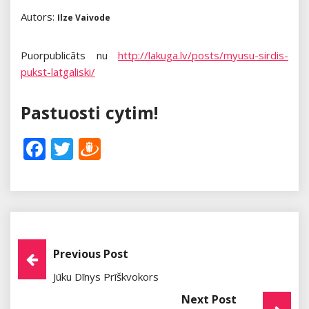
Autors:
Ilze Vaivode
Puorpublicāts nu
http://lakuga.lv/posts/myusu-sirdis-
pukst-latgaliski/
Pastuosti cytim!
Facebook
Twitter
Draugiem
Post
Previous Post
Jūku Dīnys Prīškvokors
Navigation
Next Post