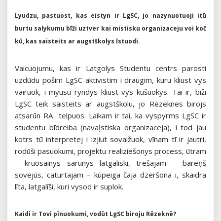
Lyudzu, pastuost, kas eistyn ir LgSC, jo nazynuotuoji itū
burtu salykumu bīži uztver kai mistisku organizaceju voi koč
kū, kas saisteits ar augstškolys īstuodi.
Vaicuojumu, kas ir Latgolys Studentu centrs parosti
uzdūdu pošim LgSC aktivistim i draugim, kuru kliust vys
vairuok, i myusu ryndys kliust vys kūšuokys. Tai ir, bīži
LgSC teik saisteits ar augstškolu, jo Rēzeknes birojs
atsarūn RA telpuos. Laikam ir tai, ka vyspyrms LgSC ir
studentu bīdreiba (navaļstiska organizaceja), i tod jau
kotrs tū interpretej i izjiut sovaižuok, vīnam tī ir jautri,
rodūši pasuokumi, projektu realiziešonys process, ūtram
– kruosainys sarunys latgaliski, trešajam – bareņš
sovejūs, caturtajam – kūpeiga čaja dzeršona i, skaidra
līta, latgalīši, kuri vysod ir suplok.
Kaidi ir Tovi pīnuokumi, vodūt LgSC biroju Rēzeknē?