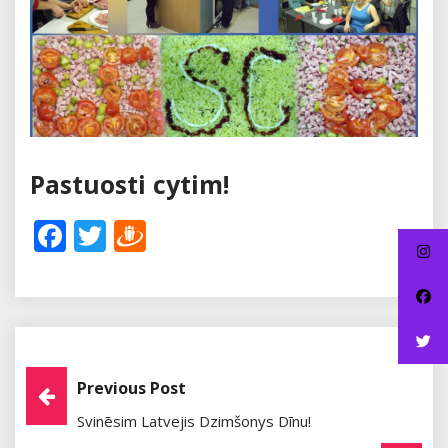
Pastuosti cytim!
Facebook
Twitter
Draugiem
Post
Previous Post
Svinēsim Latvejis Dzimšonys Dīnu!
Navigation