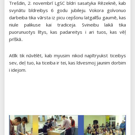
Trešdin, 2. novembrī LgSC bīdri sasatyka Rēzeknē, kab
svynātu bīdreibys 6 godu jubileju. Vokora golvonuo
darbeiba tika vārsta iz picu cepšonu latgalīšu gaumē, kas
niule palikuse kai tradiceja. Svineibu laikā tika
puorunuotys lītys, kas padareitys i ari tuos, kas vēļ
prīškā..
Atlīk tik nūvēlēt, kab myusim nikod napītryukst ticeibys
sev, deļ tuo, ka ticeiba ir tei, kas īdvesmoj jaunim dorbim
i idejom.