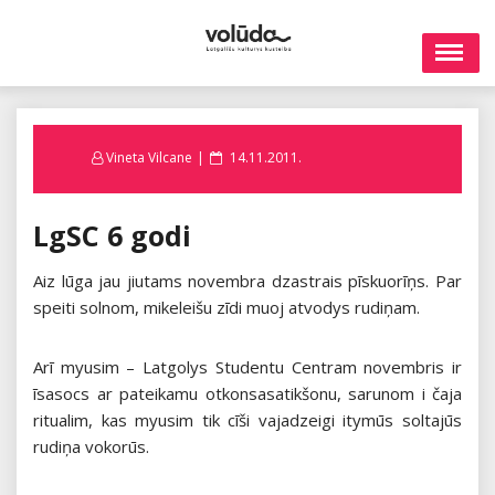
Skip
to
content
Posted
Vineta Vilcane
14.11.2011.
on
LgSC 6 godi
Aiz lūga jau jiutams novembra dzastrais pīskuorīņs. Par
speiti solnom, mikeleišu zīdi muoj atvodys rudiņam.
Arī myusim – Latgolys Studentu Centram novembris ir
īsasocs ar pateikamu otkonsasatikšonu, sarunom i čaja
ritualim, kas myusim tik cīši vajadzeigi itymūs soltajūs
rudiņa vokorūs.