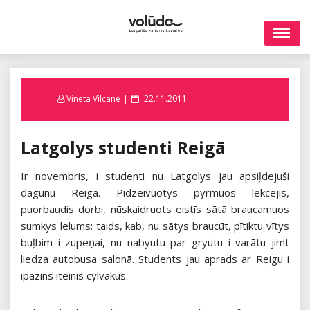
Skip
to
content
Posted
Vineta Vilcane
22.11.2011.
on
Latgolys studenti Reigā
Ir novembris, i studenti nu Latgolys jau apsiļdejuši
dagunu Reigā. Pīdzeivuotys pyrmuos lekcejis,
puorbaudis dorbi, nūskaidruots eistīs sātā braucamuos
sumkys lelums: taids, kab, nu sātys braucūt, pītiktu vītys
buļbim i zupeņai, nu nabyutu par gryutu i varātu jimt
liedza autobusa salonā. Students jau aprads ar Reigu i
īpazins iteinis cylvākus.