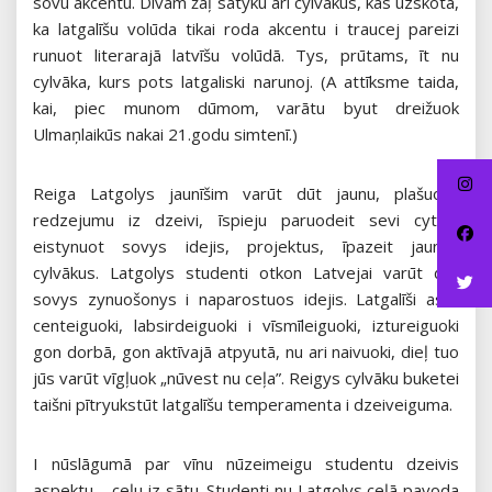
sovu akcentu. Dīvam žāļ satyku ari cylvākus, kas uzskota,
ka latgalīšu volūda tikai roda akcentu i traucej pareizi
runuot literarajā latvīšu volūdā. Tys, prūtams, īt nu
cylvāka, kurs pots latgaliski narunoj. (A attīksme taida,
kai, piec munom dūmom, varātu byut dreižuok
Ulmaņlaikūs nakai 21.godu simtenī.)
Reiga Latgolys jaunīšim varūt dūt jaunu, plašuoku
redzejumu iz dzeivi, īspieju paruodeit sevi cytim,
eistynuot sovys idejis, projektus, īpazeit jaunus
cylvākus. Latgolys studenti otkon Latvejai varūt dūt
sovys zynuošonys i naparostuos idejis. Latgalīši asūt
centeiguoki, labsirdeiguoki i vīsmīleiguoki, iztureiguoki
gon dorbā, gon aktīvajā atpyutā, nu ari naivuoki, dieļ tuo
jūs varūt vīgļuok „nūvest nu ceļa”. Reigys cylvāku buketei
taišni pītryukstūt latgalīšu temperamenta i dzeiveiguma.
I nūslāgumā par vīnu nūzeimeigu studentu dzeivis
aspektu – ceļu iz sātu. Studenti nu Latgolys ceļā pavoda