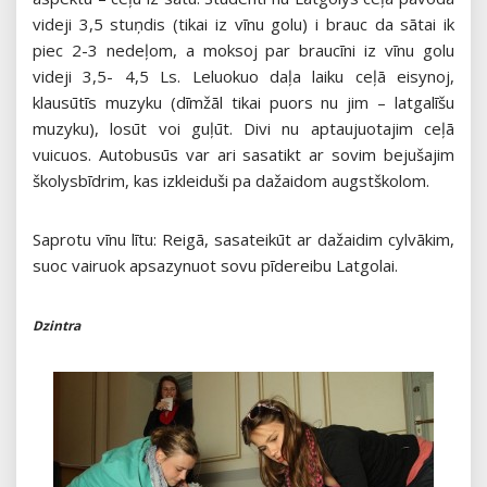
videji 3,5 stuņdis (tikai iz vīnu golu) i brauc da sātai ik
piec 2-3 nedeļom, a moksoj par braucīni iz vīnu golu
videji 3,5- 4,5 Ls. Leluokuo daļa laiku ceļā eisynoj,
klausūtīs muzyku (dīmžāl tikai puors nu jim – latgalīšu
muzyku), losūt voi guļūt. Divi nu aptaujuotajim ceļā
vuicuos. Autobusūs var ari sasatikt ar sovim bejušajim
školysbīdrim, kas izkleiduši pa dažaidom augstškolom.
Saprotu vīnu lītu: Reigā, sasateikūt ar dažaidim cylvākim,
suoc vairuok apsazynuot sovu pīdereibu Latgolai.
Dzintra