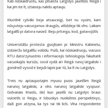
Kab nūskaidruotu, kas pīsaista Latgolys jaunīšūs Reigā i
kai jim ite īt, iztaiseju nalelu aptauju.
Kluotīnē cylvāki beja atsauceigi, bet nu vysim, kam
nūsyuteju vaicuojumus draugūs, atbiļdeja tik vīns. Laikam
latgalīši pi datora nasiež. Beju prīceiga, kod, gatavojūtīs
Universitāšu protesta guojīņam pi Ministru Kabinetu,
izdzieržu latgalīšu volūdu. Puiši, kai nūskaidruoju, vuicuos
RTU datorzynuotnis i informacejis tehnologeju fakultatē
vacuokajūs kursūs, sovā vydā ari Reigā runoj latgaliski i
gondreiž vysod ir bejuši lapni par tū, ka īt nu Latgolys.
Treis nu aptaujuotajim myusu pusis jaunīšim Reigā
narunoj latgaliski, a vīns narunoj latgaliski vyspuor.
Golvanais īmasls, deļ kuo jaunīši nu Latgolys brauc
vuicietīs iz Reigu, ir lobuokys nuokūtnis perspektivys,
daži gon atzyna, ka tys tai tik licīs. Vīna respondente