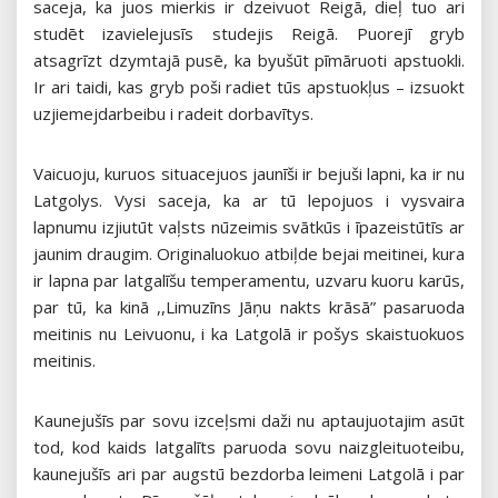
saceja, ka juos mierkis ir dzeivuot Reigā, dieļ tuo ari
studēt izavielejusīs studejis Reigā. Puorejī gryb
atsagrīzt dzymtajā pusē, ka byušūt pīmāruoti apstuokli.
Ir ari taidi, kas gryb poši radiet tūs apstuokļus – izsuokt
uzjiemejdarbeibu i radeit dorbavītys.
Vaicuoju, kuruos situacejuos jaunīši ir bejuši lapni, ka ir nu
Latgolys. Vysi saceja, ka ar tū lepojuos i vysvaira
lapnumu izjiutūt vaļsts nūzeimis svātkūs i īpazeistūtīs ar
jaunim draugim. Originaluokuo atbiļde bejai meitinei, kura
ir lapna par latgalīšu temperamentu, uzvaru kuoru karūs,
par tū, ka kinā ,,Limuzīns Jāņu nakts krāsā” pasaruoda
meitinis nu Leivuonu, i ka Latgolā ir pošys skaistuokuos
meitinis.
Kaunejušīs par sovu izceļsmi daži nu aptaujuotajim asūt
tod, kod kaids latgalīts paruoda sovu naizgleituoteibu,
kaunejušīs ari par augstū bezdorba leimeni Latgolā i par