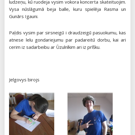
ludzeņu, kū ruodeja vysim vokora koncerta skateituojim.
Vysa nūslāgumā beja balle, kuru spielēja Rasma un
Gunārs Igauni.
Paļdis vysim par sirsneigū i draudzeigū pasuokumu, kas
atnese lelu gondariejumu par padareitū dorbu, kai ari
cerim iz sadarbeibu ar Ūzulnīkim ari iz prīšku.
Jelgovys birojs