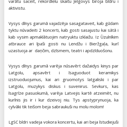
varātu saceit, rekordlelu skaitu Jelgovys biroja bīdru i
aktivistu.
Vysys dīnys garumā vajadzēja sasagataveit, kab gūdam
tyktu nūvadeiti 2 koncerti, kab gosti sasajustu kai sātā i
kab vysim apmaklātuojim natryuktu izklaižu. Iz Ūzulnīkim
atbrauce ari īpaši gosti nu Lendžu i Bieržgaļa, kurī
uzastuoja ar daņčim, dzīsmem, teatri i apdzīduošonu.
Vysys dīnys garumā varēja nūsavērt dažaidys kinys par
Latgolu, apsavērt i īsaguoduot keramikys
izstruoduojumus, kai ari gruomotys latgaliski i par
Latgolu, muzykys diskus i suvenirus. Sevkurs, kas
īsagrīze pasuokumā, varēja Latvejis kartē atzeimēt, nu
kurīnis jis ir i kur dzeivoj niu. Tys apstyprynuoja, ka
cylvāki tik teišom beja sabraukuši nu molu molom!
LgSC bīdri vadeja vokora koncertu, kai ari beja īstudiejuši