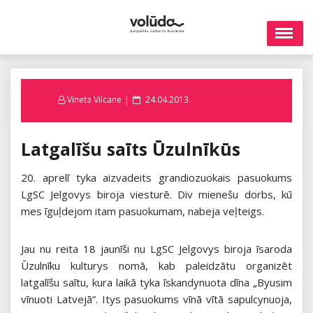
Skip
to
content
Posted
Vineta Vilcane
24.04.2013.
on
Latgalīšu saīts Ūzulnīkūs
20. aprelī tyka aizvadeits grandiozuokais pasuokums
LgSC Jelgovys biroja viesturē. Div mienešu dorbs, kū
mes īguļdejom itam pasuokumam, nabeja veļteigs.
Jau nu reita 18 jaunīši nu LgSC Jelgovys biroja īsaroda
Ūzulnīku kulturys nomā, kab paleidzātu organizēt
latgalīšu saītu, kura laikā tyka īskandynuota dīna „Byusim
vīnuoti Latvejā”. Itys pasuokums vīnā vītā sapulcynuoja,