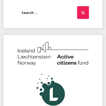
Search
Search
for: