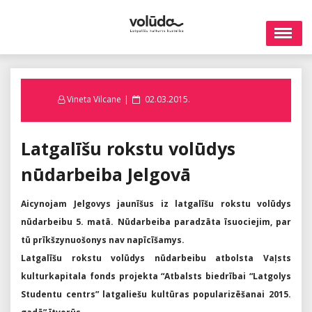
Skip
to
content
Posted
Vineta Vilcane
02.03.2015.
on
Latgalīšu rokstu volūdys
nūdarbeiba Jelgovā
Aicynojam Jelgovys jaunīšus iz latgalīšu rokstu volūdys
nūdarbeibu 5. matā. Nūdarbeiba paradzāta īsuociejim, par
tū prīkšzynuošonys nav napīcīšamys.
Latgalīšu rokstu volūdys nūdarbeibu atbolsta Vaļsts
kulturkapitala fonds projekta “Atbalsts biedrībai “Latgolys
Studentu centrs” latgaliešu kultūras popularizēšanai 2015.