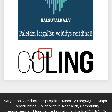
Sātyslopa izveiduota ar projekta “Minority Languages, Major
Opportunities. Collaborative Research, Community
Engagement and Innovative Educational Tools (COLING, Nr.