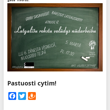
gadā” ītvorūs.
Pastuosti cytim!
Facebook
Twitter
Draugiem