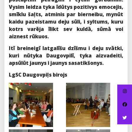
Vysim leidza tyka īdūtys pozitivys emocejis,
smīklu šaļts, atminis par bierneibu, mynūt
kaidu pazeistamu deju sūli, i syltums, kuru
kotrs varēja īlikt sev kuldā, sūmā voi
aiznest rūkuos.
Itī breineigī latgalīšu dzīšmu i deju svātki,
kuri nūtyka Daugovpilī, tyka aizvadeiti,
apsūlūt jaunys i jaunys sasatikšonys.
LgSC Daugovpiļs birojs