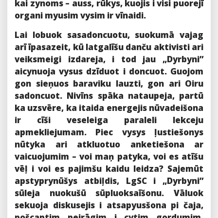
kai zynoms – auss, rūkys, kuojis i visi puorejī
organi myusim vysim ir vīnaidi.
Lai lobuok sasadoncuotu, suokumā vajag
arī īpasazeit, kū latgalīšu danču aktivisti ari
veiksmeigi izdareja, i tod jau „Dyrbyni”
aicynuoja vysus dzīduot i doncuot. Guojom
gon sieņuos baraviku lauzti, gon ari Oiru
sadoncuot. Nivīns spāka nataupeja, partū
ka uzsvēre, ka itaida energejis nūvadeišona
ir cīši veseleiga paraleli lekceju
apmekliejumam. Piec vysys ļustiešonys
nūtyka ari atkluotuo anketiešona ar
vaicuojumim – voi maņ patyka, voi es atīšu
vēļ i voi es pajimšu kaidu leidza? Sajemūt
apstyprynūšys atbiļdis, LgSC i „Dyrbyni”
sūleja nuokušū sūpluoksaīšonu. Vāluok
sekuoja diskusejis i atsapyusšona pi čaja,
pošcaptim peirāgim i cytim gordumim.