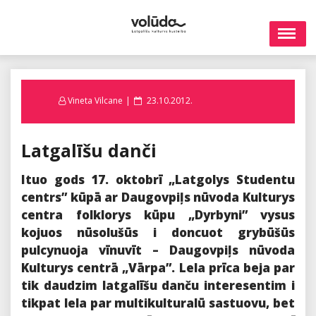
Skip
to
content
Posted
Vineta Vilcane
23.10.2012.
on
Latgalīšu danči
Ituo gods 17. oktobrī „Latgolys Studentu
centrs” kūpā ar Daugovpiļs nūvoda Kulturys
centra folklorys kūpu „Dyrbyni” vysus
kojuos nūsolušūs i doncuot grybūšūs
pulcynuoja vīnuvīt – Daugovpiļs nūvoda
Kulturys centrā „Vārpa”. Lela prīca beja par
tik daudzim latgalīšu danču interesentim i
tikpat lela par multikulturalū sastuovu, bet