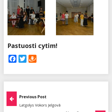
Pastuosti cytim!
Facebook
Twitter
Draugiem
Post
Previous Post
Latgolys Vokors Jelgovā
Navigation