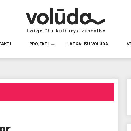
AKTI
PROJEKTI
LATGALĪŠU VOLŪDA
V
ror