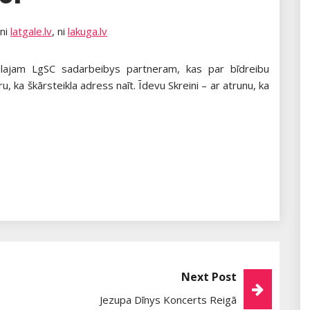
 ni
latgale.lv
, ni
lakuga.lv
ialajam LgSC sadarbeibys partneram, kas par bīdreibu
uru, ka škārsteikla adress naīt. Īdevu Skreini – ar atrunu, ka
Next Post
Jezupa Dīnys Koncerts Reigā