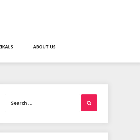
EIKALS
ABOUT US
Search
Search
for: