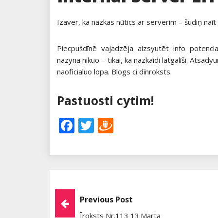
Izaver, ka nazkas nūtics ar serverim – šudiņ naīt
Piecpušdīnē vajadzēja aizsyutēt info potenc
nazyna nikuo – tikai, ka nazkaidi latgalīši. Atsady
naoficialuo lopa. Blogs ci dīnroksts.
Pastuosti cytim!
Facebook
Twitter
Draugiem
Post
Previous Post
Īroksts Nr.113 13.marta