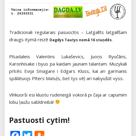
Tradicionali regularais pasuocīņs – Latgalīts latgalīšam
draugs itymā reizē
.
Dagdys Tautys nomā 16 stuņdēs
Pīsadaleis Valentins Lukaševics, Juoņs Ryučāns,
Karonhisake i byus pa kaidam jaunam talantam. Muzykali
prīcēs Evija Smagare i Edgars Kluss, kai ari garmanis
spālātuojs Pīters Matuļs, bet tys vēļ ari nabyušūt vyss.
Vīnkuorši esi kluotu rudeneigā vokorā pi čaja ar capumim
lobu ļaužu sabīdreibā!
Pastuosti cytim!
Facebook
Twitter
Draugiem