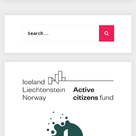
Search
Search
for: