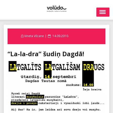
Skip
to
content
Posted
Vineta Vilcane
14.09.2010.
on
“La-la-dra” šudiņ Dagdā!