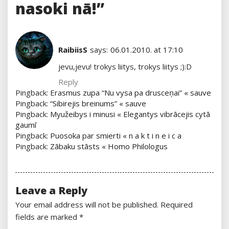
nasoki nā!”
RaibiisS
says:
06.01.2010. at 17:10
jevu,jevu! trokys liitys, trokys liitys ;):D
Reply
Pingback:
Erasmus zupa “Nu vysa pa drusceņai” « sauve
Pingback:
“Sibirejis breinums” « sauve
Pingback:
Myužeibys i minusi « Elegantys vibrācejis cytā
gaumī
Pingback:
Puosoka par smierti « n a k t i n e i c a
Pingback:
Zābaku stāsts « Homo Philologus
Leave a Reply
Your email address will not be published.
Required
fields are marked
*