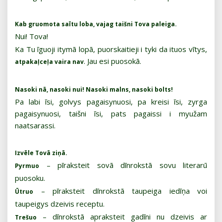
Kab gruomota saītu loba, vajag taišni Tova paleiga.
Nui! Tova!
Ka Tu īguoji itymā lopā, puorskaitieji i tyki da ituos vītys,
. Jau esi puosokā.
atpakaļceļa vaira nav
Nasoki nā, nasoki nui! Nasoki malns, nasoki bolts!
Pa labi īsi, golvys pagaisynuosi, pa kreisi īsi, zyrga
pagaisynuosi, taišni īsi, pats pagaissi i myužam
naatsarassi.
Izvēle Tovā ziņā.
– pīraksteit sovā dīnrokstā sovu literarū
Pyrmuo
puosoku.
– pīraksteit dīnrokstā taupeiga iedīņa voi
Ūtruo
taupeigys dzeivis receptu.
– dīnrokstā apraksteit gadīni nu dzeivis ar
Trešuo