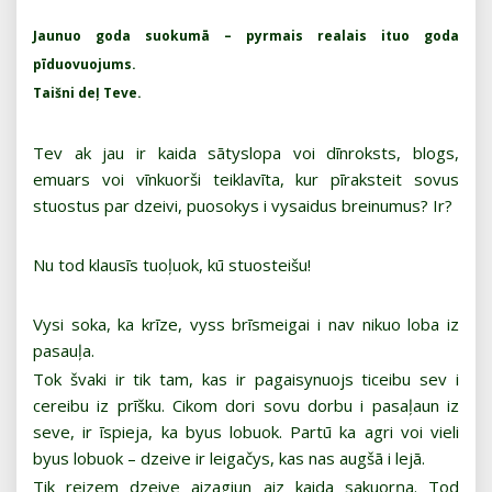
Jaunuo goda suokumā – pyrmais realais ituo goda
pīduovuojums.
Taišni deļ Teve.
Tev ak jau ir kaida sātyslopa voi dīnroksts, blogs,
emuars voi vīnkuorši teiklavīta, kur pīraksteit sovus
stuostus par dzeivi, puosokys i vysaidus breinumus? Ir?
Nu tod klausīs tuoļuok, kū stuosteišu!
Vysi soka, ka krīze, vyss brīsmeigai i nav nikuo loba iz
pasauļa.
Tok švaki ir tik tam, kas ir pagaisynuojs ticeibu sev i
cereibu iz prīšku. Cikom dori sovu dorbu i pasaļaun iz
seve, ir īspieja, ka byus lobuok. Partū ka agri voi vieli
byus lobuok – dzeive ir leigačys, kas nas augšā i lejā.
Tik reizem dzeive aizagiun aiz kaida sakuorņa. Tod