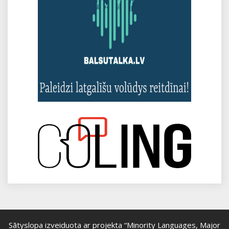
Sātyslopa izveiduota ar projekta “Minority Languages, Major