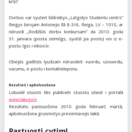
krīzi”.
Dorbus var syuteit bīdreibys „Latgolys Studentu centrs”
Reigys birojam Antonejis īlā 8-3/6, Reiga, LV – 1010, ar
nūruodi „Rodūšūs dorbu konkursam” da 2010. goda
31. janvara (posta zeimūgs, syutūt pa postu) voi iz e-
postu: lgsc i inbox.lv.
Obejūs gadīņūs lyudzam nūruodeit: vuordu, uzvuordu,
vacumu, e-postu i kontakteleponu.
Rezultati i apbolvuošona
Lobuokī stuosti tiks publiceiti stuostu izlasē i portalā
www.lakuga.lv
Rezultatu paziņuošona 2010. goda februarī, martā,
apbolvuošona gruomotys prezentacejis laikā.
Pastuosti cytim!