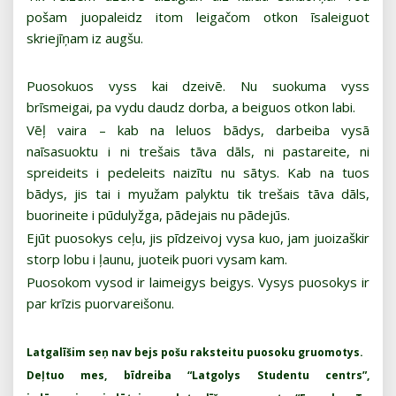
pošam juopaleidz itom leigačom otkon īsaleiguot
skriejīņam iz augšu.
Puosokuos vyss kai dzeivē. Nu suokuma vyss
brīsmeigai, pa vydu daudz dorba, a beiguos otkon labi.
Vēļ vaira – kab na leluos bādys, darbeiba vysā
naīsasuoktu i ni trešais tāva dāls, ni pastareite, ni
spreideits i pedeleits naizītu nu sātys. Kab na tuos
bādys, jis tai i myužam palyktu tik trešais tāva dāls,
buorineite i pūdulyžga, pādejais nu pādejūs.
Ejūt puosokys ceļu, jis pīdzeivoj vysa kuo, jam juoizaškir
storp lobu i ļaunu, juoteik puori vysam kam.
Puosokom vysod ir laimeigys beigys. Vysys puosokys ir
par krīzis puorvareišonu.
Latgalīšim seņ nav bejs pošu raksteitu puosoku gruomotys.
Deļtuo mes, bīdreiba “Latgolys Studentu centrs”,