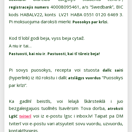
40008095461, a/s “Swedbank”, BIC
registracejis numers
kods HABALV22, konts LV21 HABA 0551 0120 6469 3.
Pi moksuojuma daroksti mierki:
Puosokys par krīzi.
Kod tī lobī godi beja, vyss beja cytaiž.
A niu ir tai…
Pastuosti, kai niu ir. Pastuosti, kai tī tūreiz beja!
Pi sovys puosokys, recepta voi stuosta
dalīc saiti
(hyperlink) iz itū rokstu i dalīc
“Puosokys
atslāgys vuordus
par krīzi”.
Ka gadīnī beistīs, voi lelajā škārsteiklā i juo
bezgaleigajuos tuolīnēs īsavērsim Tova dorba,
atroksti
voi iz e-postu lgsc i inbox.lv! Taipat pa DM
LgSC
tviterī
tviterī voi e-postu vari atsyuteit sovu vuordu, uzvuordu,
kontaktīspiejis.