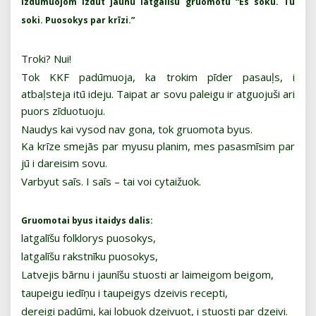
izdūmuojom izdūt jaunu latgalīšu gruomotu “Es soku. Tu
soki. Puosokys par krīzi.”
Troki? Nui!
Tok KKF padūmuoja, ka trokim pīder pasauļs, i
atbaļsteja itū ideju. Taipat ar sovu paleigu ir atguojuši ari
puors zīduotuoju.
Naudys kai vysod nav gona, tok gruomota byus.
Ka krīze smejās par myusu planim, mes pasasmīsim par
jū i dareisim sovu.
Varbyut saīs. I saīs – tai voi cytaižuok.
Gruomotai byus itaidys dalis:
latgalīšu folklorys puosokys,
latgalīšu rakstnīku puosokys,
Latvejis bārnu i jaunīšu stuosti ar laimeigom beigom,
taupeigu iedīņu i taupeigys dzeivis recepti,
dereigi padūmi, kai lobuok dzeivuot, i stuosti par dzeivi.