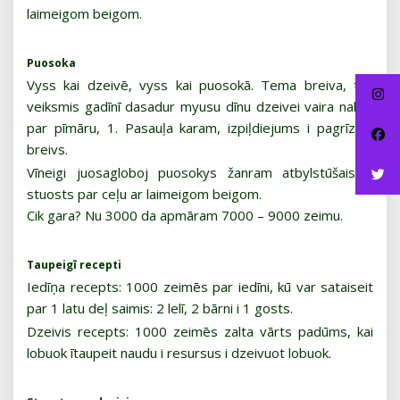
laimeigom beigom.
Puosoka
Vyss kai dzeivē, vyss kai puosokā. Tema breiva, tok
veiksmis gadīnī dasadur myusu dīnu dzeivei vaira nakai,
par pīmāru, 1. Pasauļa karam, izpiļdiejums i pagrīzīņs
breivs.
Vīneigi juosagloboj puosokys žanram atbylstūšais –
stuosts par ceļu ar laimeigom beigom.
Cik gara? Nu 3000 da apmāram 7000 – 9000 zeimu.
Taupeigī recepti
Iedīņa recepts: 1000 zeimēs par iedīni, kū var sataiseit
par 1 latu deļ saimis: 2 lelī, 2 bārni i 1 gosts.
Dzeivis recepts: 1000 zeimēs zalta vārts padūms, kai
lobuok ītaupeit naudu i resursus i dzeivuot lobuok.