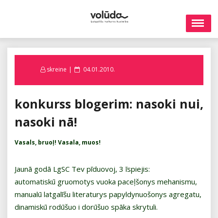
Skip
to
content
Posted
skreine
04.01.2010.
on
konkurss blogerim: nasoki nui,
nasoki nā!
Vasals, bruoļ! Vasala, muos!
Jaunā godā LgSC Tev pīduovoj, 3 īspiejis:
automatiskū gruomotys vuoka paceļšonys mehanismu,
manualū latgalīšu literaturys papyldynuošonys agregatu,
dinamiskū rodūšuo i dorūšuo spāka skrytuli.