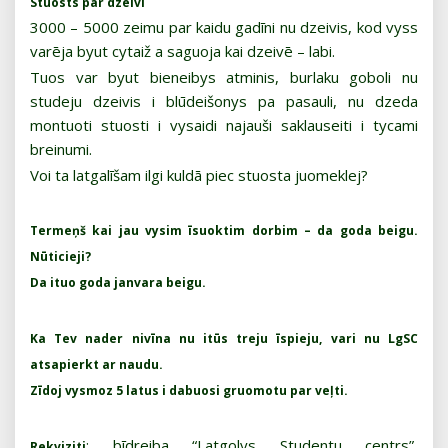
Stuosts par dzeivi
3000 – 5000 zeimu par kaidu gadīni nu dzeivis, kod vyss
varēja byut cytaiž a saguoja kai dzeivē – labi.
Tuos var byut bieneibys atminis, burlaku goboli nu
studeju dzeivis i blūdeišonys pa pasauli, nu dzeda
montuoti stuosti i vysaidi najauši saklauseiti i tycami
breinumi.
Voi ta latgalīšam ilgi kuldā piec stuosta juomeklej?
Termeņš kai jau vysim īsuoktim dorbim – da goda beigu.
Nūticieji?
Da ituo goda janvara beigu.
Ka Tev nader nivīna nu itūs treju īspieju, vari nu LgSC
atsapierkt ar naudu.
Zīdoj vysmoz 5 latus i dabuosi gruomotu par veļti.
: bīdreiba “Latgolys Studentu centrs”,
Rekviziti