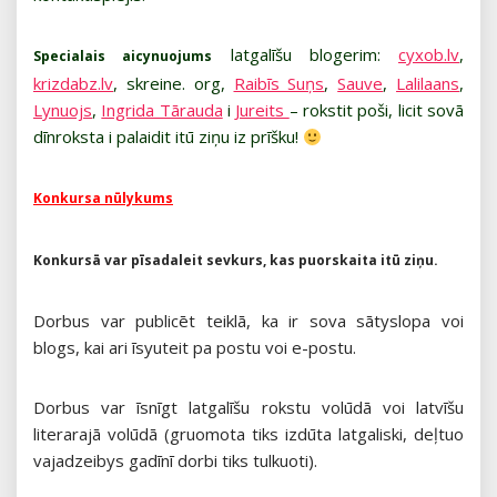
latgalīšu blogerim:
cyxob.lv
,
Specialais aicynuojums
krizdabz.lv
, skreine. org,
Raibīs Suņs
,
Sauve
,
Lalilaans
,
Lynuojs
,
Ingrida Tārauda
i
Jureits
– rokstit poši, licit sovā
dīnroksta i palaidit itū ziņu iz prīšku!
Konkursa nūlykums
Konkursā var pīsadaleit sevkurs, kas puorskaita itū ziņu.
Dorbus var publicēt teiklā, ka ir sova sātyslopa voi
blogs, kai ari īsyuteit pa postu voi e-postu.
Dorbus var īsnīgt latgalīšu rokstu volūdā voi latvīšu
literarajā volūdā (gruomota tiks izdūta latgaliski, deļtuo
vajadzeibys gadīnī dorbi tiks tulkuoti).