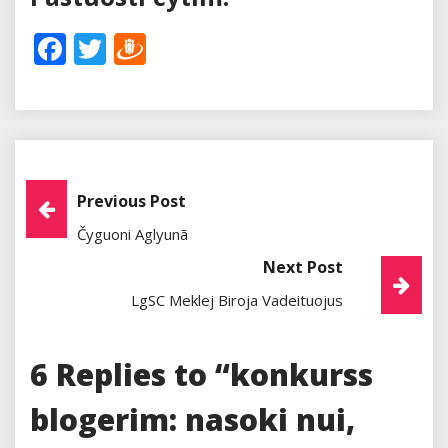
Facebook
Twitter
Draugiem
Post
Previous Post
Čyguoni Aglyunā
Navigation
Next Post
LgSC Meklej Biroja Vadeituojus
6 Replies to “konkurss
blogerim: nasoki nui,