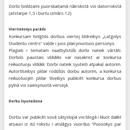
Dorbi īsnīdzami puorskaitamā rūkrokstā voi datorrokstā
(atstarpe 1,5 i burtu izmārs 12).
Viertiešonys parāds
Konkursam īsnīgtūs dorbus viertej bīdreibys „Latgolys
Studentu centrs” vaļde i juos pīaicynuotuos personys.
Plagiati i tematam naatbylstūši dorbi nateik vārtāti.
Dorbūs paustais vīdūklis var nasakrist ar konkursa
reikuotuoju vīdūkli. Dorbi nateik syuteiti atpakaļ autorim.
Autortīseibys pīdar rodūšūs dorbu autorim, a konkursa
reikuotuojim pīdar tīseibys publicēt konkursa dorbus
pylnā voi saeisynuotā versejā.
Dorbu īsyuteišona
Dorbu var publicēt sovā sātyslopā voi blogā i kluot dalikt
atsauci iz itū rokstu i atslāgys vuordus
“Puosokys par