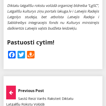
Diktatu latgalīšu rokstu volūdā organizej bīdreiba “LgSC”,
Latgalīšu kulturys ziņu portals lakuga.lv i Latvejis Radejis
Latgolys studeja, bet atbolsta Latvejis Radeja i
Sabīdreibys integracejis fonds nu Kulturys ministrejis
daškiertūs Latvejis vaļsts budžeta leidzekļu.
Pastuosti cytim!
Facebook
Twitter
Draugiem
Post
Previous Post
Sastū Reizi Varēs Raksteit Diktatu
Navigation
Latgalīšu Rokstu Volūdā