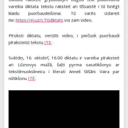
vareiba diktata tekstu raksteit ari tīšsaistē i tū īsnēgt
klaidu puorbaudeišonai. Tū varēs izdareit
ite:
https://ej.uz/LTGdiktats
voi zam video.
Pīroksti diktatu, verūtīs video, i piečuok puorbaudi
pīraksteitū tekstu
ITE
.
Svātdiņ, 16. oktobrī, 16.00 diktatu ir vareiba pīraksteit
ari Lūznovys muižā, šaļti pyrma sasatikšonys ar
tekstilmuokslineicu i literati Anneli Slišāni. Vaira par
nūtikšonu
ITE
.