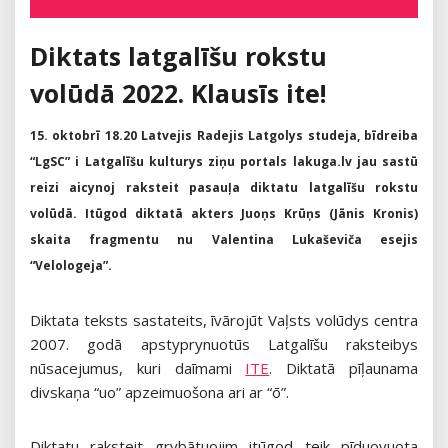
on
Diktats latgalīšu rokstu
volūdā 2022. Klausīs ite!
15. oktobrī 18.20 Latvejis Radejis Latgolys studeja, bīdreiba
“LgSC” i Latgalīšu kulturys ziņu portals lakuga.lv jau sastū
reizi aicynoj raksteit pasauļa diktatu latgalīšu rokstu
volūdā. Itūgod diktatā akters Juoņs Krūņs (Jānis Kronis)
skaita fragmentu nu Valentina Lukaševiča esejis
“Velologeja”.
Diktata teksts sastateits, īvārojūt Vaļsts volūdys centra
2007. godā apstyprynuotūs Latgalīšu raksteibys
nūsacejumus, kuri daīmami
ITE
. Diktatā pīļaunama
divskaņa “uo” apzeimuošona ari ar “ō”.
Diktatu raksteit grybātuojim itūgod teik pīduovuota