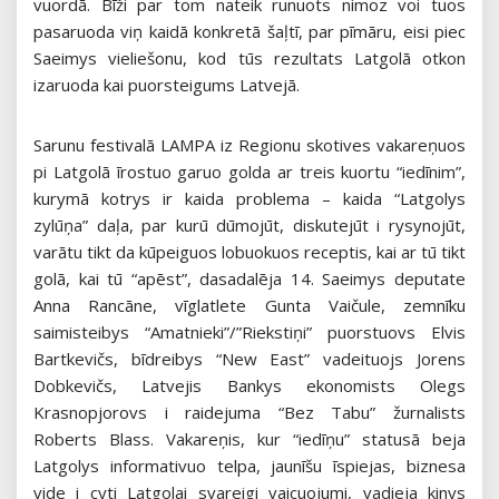
vuordā. Bīži par tom nateik runuots nimoz voi tuos
pasaruoda viņ kaidā konkretā šaļtī, par pīmāru, eisi piec
Saeimys vieliešonu, kod tūs rezultats Latgolā otkon
izaruoda kai puorsteigums Latvejā.
Sarunu festivalā LAMPA iz Regionu skotives vakareņuos
pi Latgolā īrostuo garuo golda ar treis kuortu “iedīnim”,
kurymā kotrys ir kaida problema – kaida “Latgolys
zylūņa” daļa, par kurū dūmojūt, diskutejūt i rysynojūt,
varātu tikt da kūpeiguos lobuokuos receptis, kai ar tū tikt
golā, kai tū “apēst”, dasadalēja 14. Saeimys deputate
Anna Rancāne, vīglatlete Gunta Vaičule, zemnīku
saimisteibys “Amatnieki”/”Riekstiņi” puorstuovs Elvis
Bartkevičs, bīdreibys “New East” vadeituojs Jorens
Dobkevičs, Latvejis Bankys ekonomists Olegs
Krasnopjorovs i raidejuma “Bez Tabu” žurnalists
Roberts Blass. Vakareņis, kur “iedīņu” statusā beja
Latgolys informativuo telpa, jaunīšu īspiejas, biznesa
vide i cyti Latgolai svareigi vaicuojumi, vadieja kinys