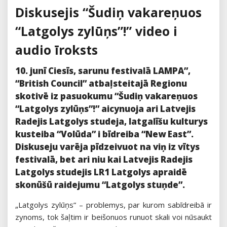
Diskusejis “Šudiņ vakareņuos
“Latgolys zylūņs”!” video i
audio īroksts
10. junī Ciesīs, sarunu festivalā LAMPA”,
“British Council” atbaļsteitajā Regionu
skotivē iz pasuokumu “Šudiņ vakareņuos
“Latgolys zylūņs”!” aicynuoja ari Latvejis
Radejis Latgolys studeja, latgalīšu kulturys
kusteiba “Volūda” i bīdreiba “New East”.
Diskuseju varēja pīdzeivuot na viņ iz vītys
festivalā, bet ari niu kai Latvejis Radejis
Latgolys studejis LR1 Latgolys apraidē
skonūšū raidejumu “Latgolys stuņde”.
„Latgolys zylūņs” – problemys, par kurom sabīdreibā ir
zynoms, tok šaļtim ir beišonuos runuot skali voi nūsaukt