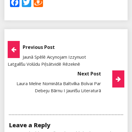
Facebook
Twitter
Draugiem
Post
Previous Post
Jaunā Spēlē Aicynojam Izzynuot
Navigation
Latgalīšu Volūdu Piļsātvidē Rēzeknē
Next Post
Laura Melne Nomināta Baltvilka Bolvai Par
Debeju Bārnu I Jaunīšu Literaturā
Leave a Reply