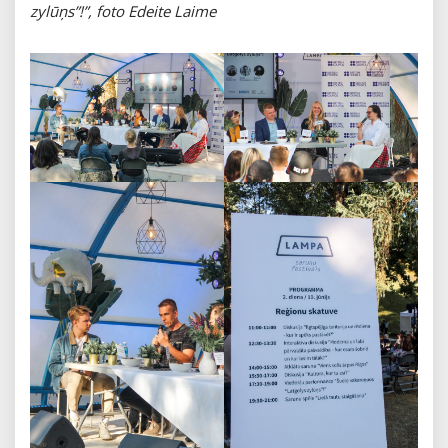
zylūņs”!”, foto Edeite Laime