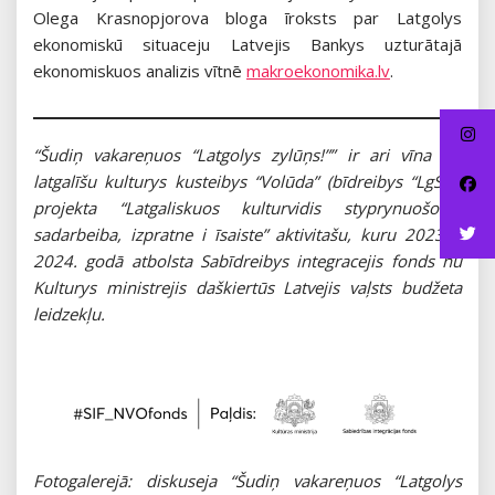
Olega Krasnopjorova bloga īroksts par Latgolys
ekonomiskū situaceju Latvejis Bankys uzturātajā
ekonomiskuos analizis vītnē
makroekonomika.lv
.
“Šudiņ vakareņuos “Latgolys zylūņs!”” ir ari vīna nu
latgalīšu kulturys kusteibys “Volūda” (bīdreibys “LgSC”)
projekta “Latgaliskuos kulturvidis styprynuošona:
sadarbeiba, izpratne i īsaiste” aktivitašu, kuru 2023. i
2024. godā atbolsta Sabīdreibys integracejis fonds nu
Kulturys ministrejis daškiertūs Latvejis vaļsts budžeta
leidzekļu.
Fotogalerejā: diskuseja “Šudiņ vakareņuos “Latgolys