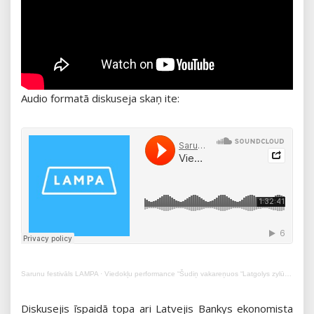
Audio formatā diskuseja skaņ ite:
Sarunu festivāls LAMPA
·
Viedokļu performance “Šudiņ vakareņuos “Latgolys zylūņs”!”
Diskusejis īspaidā topa ari Latvejis Bankys ekonomista