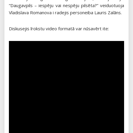
“Daugavpils – iespēju vai nespēju pilsēta?” veiduotuoja
Vladislava Romanova i radejis personeiba Lauris Zalāns.
Diskusejis īrokstu video formatā var nūsavērt ite: