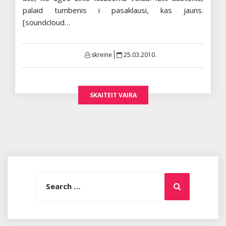
palaid tumbenis i pasaklausi, kas jauns.
[soundcloud…
Posted
skreine
25.03.2010.
on
SKAITEIT VAIRA
Search
Search
for: