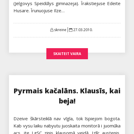
(Jelgovys Speidūlys gimnazeja). Īrakstiejuse Edeite
Husare. Īrunuojuse Ilze…
Posted
skreine
27.03.2010.
on
SKAITEIT VAIRA
Pyrmais kačalāns. Klausīs, kai
beja!
Dzeive škārsteiklā nav vīgla, tok īspiejom bogota.
Kab vysu laiku nabyutu juoskaita monitorā i juomūka
acs, ite LgSC zinis klausomā veidā. Izlīc austenis,