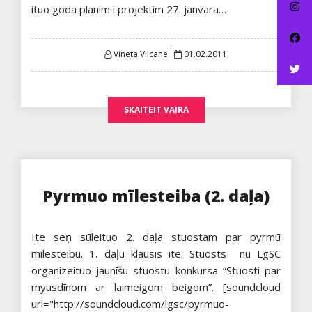
ituo goda planim i projektim 27. janvara…
Posted
Vineta Vilcane
01.02.2011.
on
SKAITEIT VAIRA
Pyrmuo mīlesteiba (2. daļa)
Ite seņ sūleituo 2. daļa stuostam par pyrmū
mīlesteibu. 1. daļu klausīs ite. Stuosts nu LgSC
organizeituo jaunīšu stuostu konkursa “Stuosti par
myusdīnom ar laimeigom beigom”. [soundcloud
url="http://soundcloud.com/lgsc/pyrmuo-