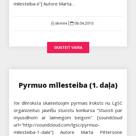
milesteiba-ii"] Autore Marta…
Posted
skreine
08.04.2010.
on
SKAITEIT VAIRA
Pyrmuo mīlesteiba (1. daļa)
Ite dīnroksta skaiteituojim pyrmais īroksts nu LgSC
organizeituo jaunīšu stuostu konkursa "Stuosti par
myusdīnom ar laimeigom beigom". [soundcloud
url="http://soundcloud.com/lgsc/pyrmuo-
milesteiba-1-dala"] Autore Marta Pētersone