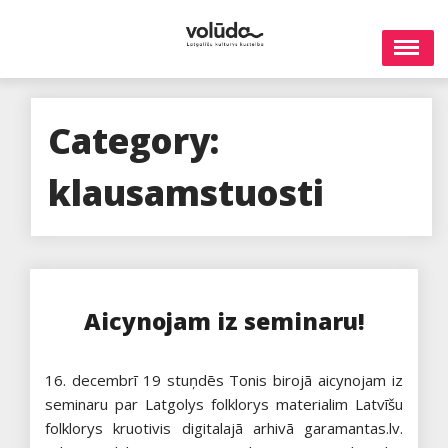
Skip
to
content
Category:
klausamstuosti
Aicynojam iz seminaru!
16. decembrī 19 stuņdēs Tonis birojā aicynojam iz
seminaru par Latgolys folklorys materialim Latvīšu
folklorys kruotivis digitalajā arhivā garamantas.lv.