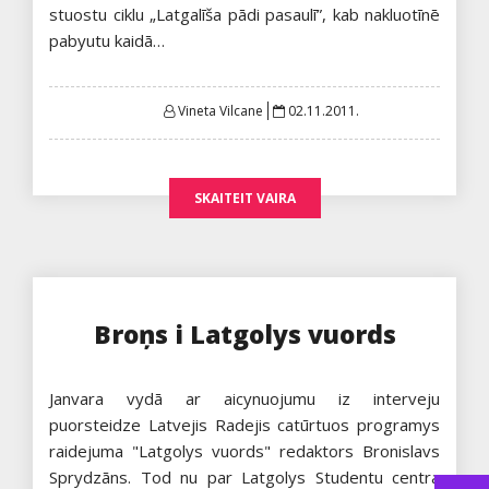
stuostu ciklu „Latgalīša pādi pasaulī”, kab nakluotīnē
pabyutu kaidā…
Posted
Vineta Vilcane
02.11.2011.
on
SKAITEIT VAIRA
Broņs i Latgolys vuords
Janvara vydā ar aicynuojumu iz interveju
puorsteidze Latvejis Radejis catūrtuos programys
raidejuma "Latgolys vuords" redaktors Bronislavs
Sprydzāns. Tod nu par Latgolys Studentu centra