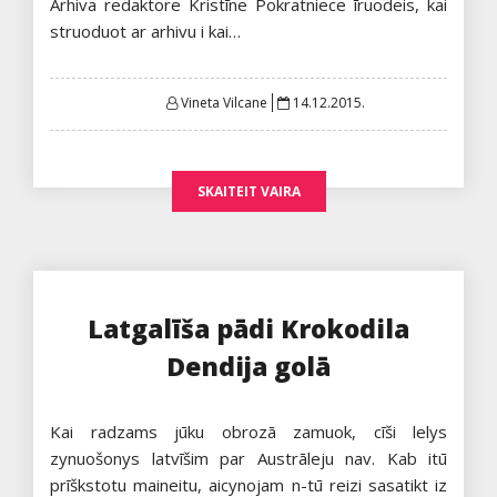
Arhiva redaktore Kristīne Pokratniece īruodeis, kai
struoduot ar arhivu i kai…
Posted
Vineta Vilcane
14.12.2015.
on
SKAITEIT VAIRA
Latgalīša pādi Krokodila
Dendija golā
Kai radzams jūku obrozā zamuok, cīši lelys
zynuošonys latvīšim par Austrāleju nav. Kab itū
prīškstotu maineitu, aicynojam n-tū reizi sasatikt iz