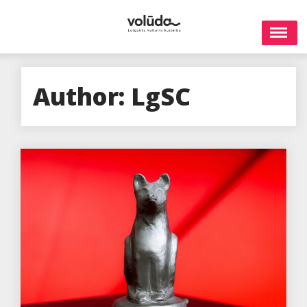
Skip
to
content
Author:
LgSC