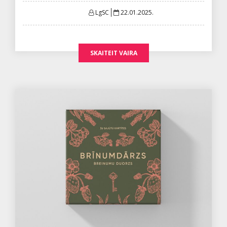
Posted
LgSC
22.01.2025.
on
SKAITEIT VAIRA