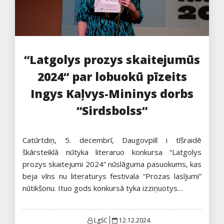
“Latgolys prozys skaitejumūs
2024“ par lobuokū pīzeits
Ingys Kaļvys-Mininys dorbs
“Sirdsbolss“
Catūrtdiņ, 5. decembrī, Daugovpilī i tīšraidē
škārsteiklā nūtyka literaruo konkursa “Latgolys
prozys skaitejumi 2024” nūslāguma pasuokums, kas
beja vīns nu literaturys festivala “Prozas lasījumi”
nūtikšonu. Ituo gods konkursā tyka izziņuotys…
Posted
LgSC
12.12.2024.