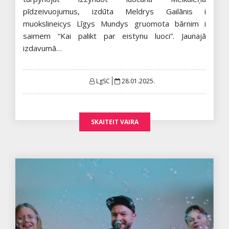
pīdzeivuojumus, izdūta Meldrys Gailānis i
muokslineicys Līgys Mundys gruomota bārnim i
saimem “Kai palikt par eistynu luoci”. Jaunajā
izdavumā…
Posted
LgSC
28.01.2025.
on
SKAITEIT VAIRA