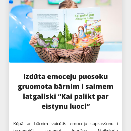
Izdūta emoceju puosoku
gruomota bārnim i saimem
latgaliski “Kai palikt par
eistynu luoci”
Kūpā ar bārnim vuicūtīs emoceju saprasšonu i
turpynojūt izzynuot luocāna Meikuleņa