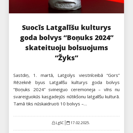
Suocīs Latgalīšu kulturys
goda bolvys “Boņuks 2024”
skateituoju bolsuojums
“Žyks”
Sastdiņ, 1. martā, Latgolys viestnīceibā “Gors”
Rēzeknē byus Latgalīšu kulturys goda bolvys
“Boņuks 2024” svineiguo ceremoneja – vīns nu
svareiguokūs kasgadejūs nūtikšonu latgalīšu kulturā.
Tamā tiks nūskaidruoti 10 bolvys –…
Posted
LgSC
17.02.2025.
on