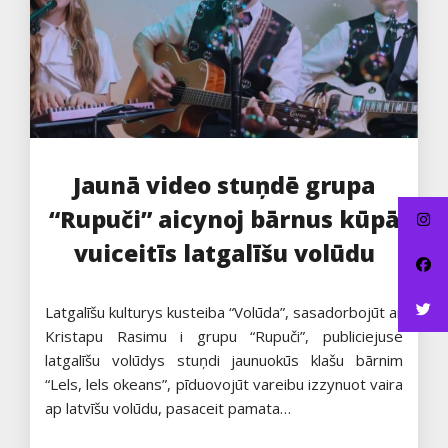
Jaunā video stuņdē grupa
“Rupuči” aicynoj bārnus kūpā
vuiceitīs latgalīšu volūdu
Latgalīšu kulturys kusteiba “Volūda”, sasadorbojūt ar
Kristapu Rasimu i grupu “Rupuči”, publiciejuse
latgalīšu volūdys stuņdi jaunuokūs klašu bārnim
“Lels, lels okeans”, pīduovojūt vareibu izzynuot vaira
ap latvīšu volūdu, pasaceit pamata…