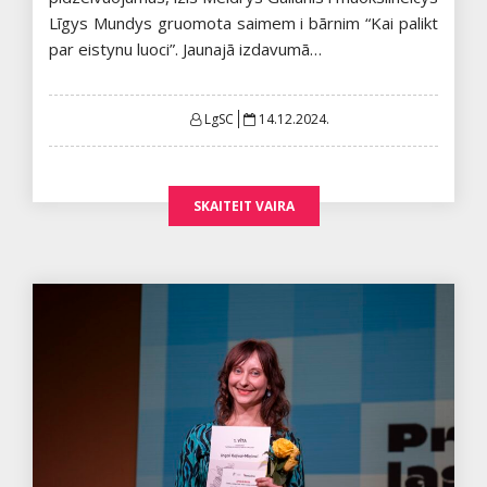
Līgys Mundys gruomota saimem i bārnim “Kai palikt
par eistynu luoci”. Jaunajā izdavumā…
Posted
LgSC
14.12.2024.
on
SKAITEIT VAIRA