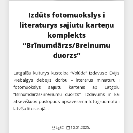
Izdūts fotomuokslys i
literaturys sajiutu karteņu
komplekts
“Brīnumdārzs/Breinumu
duorzs”
Latgalīšu kulturys kusteiba “Volūda” izdavuse Evijis
Piebalgys debejis dorbu – literarūs miniaturu i
fotomuokslys sajiutu kartenis ap Latgolu
“Brīnumdārzs/Breinumu duorzs”. Izdavums ir kai
atseviškuos puslopuos apsaverama fotogruomota i
latvīšu literarajā…
Posted
LgSC
10.01.2025.
on