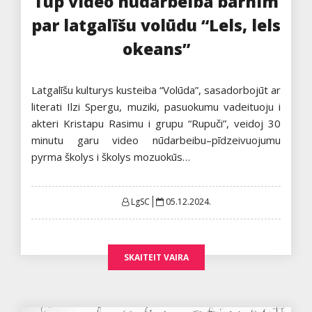
Tūp video nūdarbeiba bārnim
par latgalīšu volūdu “Lels, lels
okeans”
Latgalīšu kulturys kusteiba “Volūda”, sasadorbojūt ar
literati Ilzi Spergu, muziki, pasuokumu vadeituoju i
akteri Kristapu Rasimu i grupu “Rupuči”, veidoj 30
minutu garu video nūdarbeibu–pīdzeivuojumu
pyrma školys i školys mozuokūs…
Posted
LgSC
05.12.2024.
on
SKAITEIT VAIRA