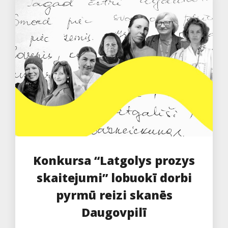
Konkursa “Latgolys prozys
skaitejumi” lobuokī dorbi
pyrmū reizi skanēs
Daugovpilī