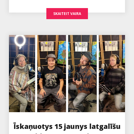
SKAITEIT VAIRA
Īskaņuotys 15 jaunys latgalīšu