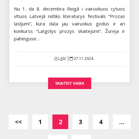
Nu 1. da 8. decembra Reigā i vairuokuos cytuos
vītuos Latvejā nūtiks literaturys festivals “Prozas
lasījumi”, kura daļa jau vairuokus godus ir ari
konkurss “Latgolys prozys skaitejumi”. Žureja ir
pabeiguse…
Posted
LgSC
27.11.2024.
on
SKAITEIT VAIRA
Posts
<<
1
2
3
4
…
pagination