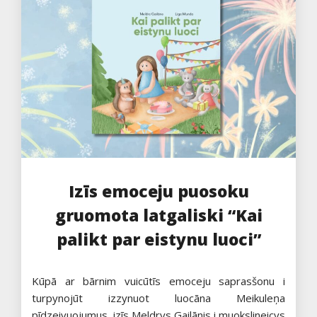
Izīs emoceju puosoku
gruomota latgaliski “Kai
palikt par eistynu luoci”
Kūpā ar bārnim vuicūtīs emoceju saprasšonu i
turpynojūt izzynuot luocāna Meikuleņa
pīdzeivuojumus, izīs Meldrys Gailānis i muokslineicys