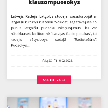
klausompuosokys
Latvejis Radejis Latgolys studeja, sasadorbojūt ar
latgalīšu kulturys kusteibu “Volūda”, sagatavejuse 15
jaunus latgalīšu puosoku īskaņuojumus, kū var
nūsaklauseit kai lītuotnē “Latvijas Radio pasakas”, tai
radejis sātyslopys sadaļā “Radioteātris”.
Puosokys…
Posted
LgSC
10.02.2025.
on
SKAITEIT VAIRA