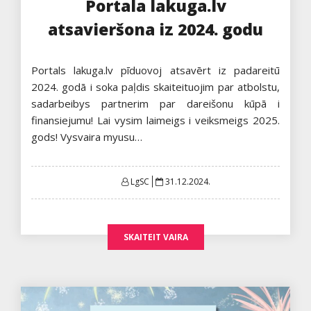
Portala lakuga.lv
atsavieršona iz 2024. godu
Portals lakuga.lv pīduovoj atsavērt iz padareitū
2024. godā i soka paļdis skaiteituojim par atbolstu,
sadarbeibys partnerim par dareišonu kūpā i
finansiejumu! Lai vysim laimeigs i veiksmeigs 2025.
gods! Vysvaira myusu…
Posted
LgSC
31.12.2024.
on
SKAITEIT VAIRA