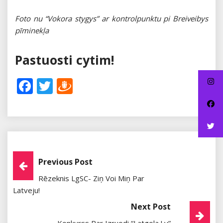
Foto nu “Vokora stygys” ar kontrolpunktu pi Breiveibys
pīminekļa
Pastuosti cytim!
Facebook
Twitter
Draugiem
Post
Previous Post
Rēzeknis LgSC- Ziņ Voi Miņ Par
Navigation
Latveju!
Next Post
Konkurss Par Izruodi “Latgola.lv”