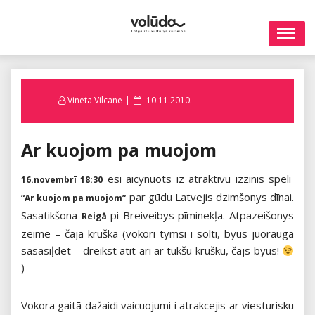
Skip
to
content
Posted
Vineta Vilcane
10.11.2010.
on
Ar kuojom pa muojom
esi aicynuots iz atraktivu izzinis spēli
16.novembrī 18:30
par gūdu Latvejis dzimšonys dīnai.
“Ar kuojom pa muojom”
Sasatikšona
pi Breiveibys pīminekļa. Atpazeišonys
Reigā
zeime – čaja kruška (vokori tymsi i solti, byus juorauga
sasasiļdēt – dreikst atīt ari ar tukšu krušku, čajs byus!
)
Vokora gaitā dažaidi vaicuojumi i atrakcejis ar viesturisku