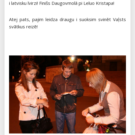
i latvisku īvirzi! Finišs Daugovmolā pi Leluo Kristapa!
Atej pats, pajim leidza draugu i suoksim svinēt Vaļsts
svātkus reizē!