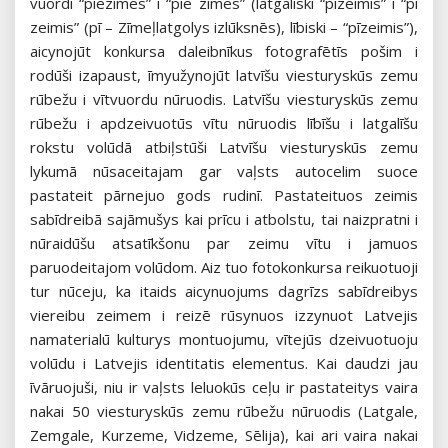
vuordi “piezīmes” i “pie zīmes” (latgaliski “pīzeimis” i “pī
zeimis” (pī – Zīmeļlatgolys izlūksnēs), lībiski – “pīzeimis”),
aicynojūt konkursa daleibnīkus fotografētīs pošim i
rodūši izapaust, īmyužynojūt latvīšu viesturyskūs zemu
rūbežu i vītvuordu nūruodis. Latvīšu viesturyskūs zemu
rūbežu i apdzeivuotūs vītu nūruodis lībīšu i latgalīšu
rokstu volūdā atbiļstūši Latvīšu viesturyskūs zemu
lykumā nūsaceitajam gar vaļsts autocelim suoce
pastateit pārnejuo gods rudinī. Pastateituos zeimis
sabīdreibā sajāmušys kai prīcu i atbolstu, tai naizpratni i
nūraidūšu atsatīkšonu par zeimu vītu i jamuos
paruodeitajom volūdom. Aiz tuo fotokonkursa reikuotuoji
tur nūceju, ka itaids aicynuojums dagrīzs sabīdreibys
viereibu zeimem i reizē rūsynuos izzynuot Latvejis
namaterialū kulturys montuojumu, vītejūs dzeivuotuoju
volūdu i Latvejis identitatis elementus. Kai daudzi jau
īvāruojuši, niu ir vaļsts leluokūs ceļu ir pastateitys vaira
nakai 50 viesturyskūs zemu rūbežu nūruodis (Latgale,
Zemgale, Kurzeme, Vidzeme, Sēlija), kai ari vaira nakai