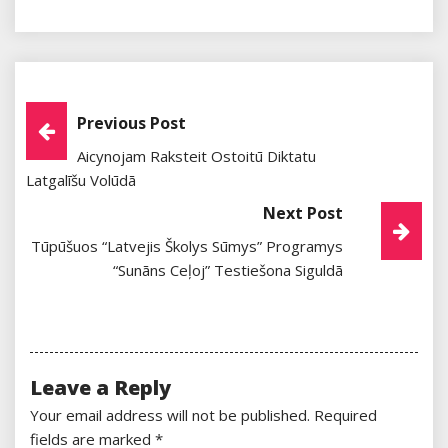
Post
Previous Post
Aicynojam Raksteit Ostoitū Diktatu
Navigation
Latgalīšu Volūdā
Next Post
Tūpūšuos “Latvejis Školys Sūmys” Programys
“Sunāns Ceļoj” Testiešona Siguldā
Leave a Reply
Your email address will not be published.
Required
fields are marked
*