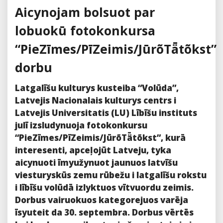
Aicynojam bolsuot par
lobuokū fotokonkursa
“PieZīmes/PīZeimis/JūrõTǟtõkst”
dorbu
Latgalīšu kulturys kusteiba “Volūda”,
Latvejis Nacionalais kulturys centrs i
Latvejis Universitatis (LU) Lībīšu instituts
julī izsludynuoja fotokonkursu
“PieZīmes/PīZeimis/JūrõTǟtõkst”, kurā
interesenti, apceļojūt Latveju, tyka
aicynuoti īmyužynuot jaunuos latvīšu
viesturyskūs zemu rūbežu i latgalīšu rokstu
i lībīšu volūdā izlyktuos vītvuordu zeimis.
Dorbus vairuokuos kategorejuos varēja
īsyuteit da 30. septembra. Dorbus vērtēs