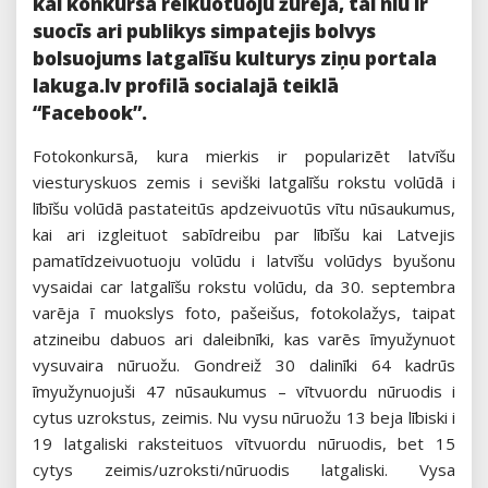
kai konkursa reikuotuoju žureja, tai niu ir
suocīs ari publikys simpatejis bolvys
bolsuojums latgalīšu kulturys ziņu portala
lakuga.lv profilā socialajā teiklā
“Facebook”.
Fotokonkursā, kura mierkis ir popularizēt latvīšu
viesturyskuos zemis i seviški latgalīšu rokstu volūdā i
lībīšu volūdā pastateitūs apdzeivuotūs vītu nūsaukumus,
kai ari izgleituot sabīdreibu par lībīšu kai Latvejis
pamatīdzeivuotuoju volūdu i latvīšu volūdys byušonu
vysaidai car latgalīšu rokstu volūdu, da 30. septembra
varēja ī muokslys foto, pašeišus, fotokolažys, taipat
atzineibu dabuos ari daleibnīki, kas varēs īmyužynuot
vysuvaira nūruožu. Gondreiž 30 dalinīki 64 kadrūs
īmyužynuojuši 47 nūsaukumus – vītvuordu nūruodis i
cytus uzrokstus, zeimis. Nu vysu nūruožu 13 beja lībiski i
19 latgaliski raksteituos vītvuordu nūruodis, bet 15
cytys zeimis/uzroksti/nūruodis latgaliski. Vysa