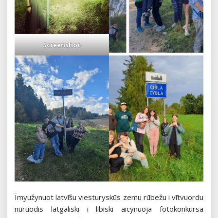
Screenshot
Īmyužynuot latvīšu viesturyskūs zemu rūbežu i vītvuordu
nūruodis latgaliski i lībiski aicynuoja fotokonkursa