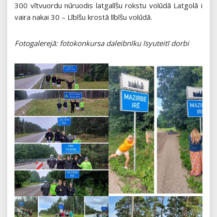
300 vītvuordu nūruodis latgalīšu rokstu volūdā Latgolā i
vaira nakai 30 – Lībīšu krostā lībīšu volūdā.
Fotogalerejā: fotokonkursa daleibnīku īsyuteitī dorbi