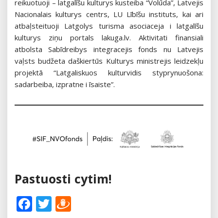
reikuotuoji – latgalīšu kulturys kusteiba “Volūda”, Latvejis
Nacionalais kulturys centrs, LU Lībīšu instituts, kai ari
atbaļsteituoji Latgolys turisma asociaceja i latgalīšu
kulturys ziņu portals lakuga.lv. Aktivitati finansiali
atbolsta Sabīdreibys integracejis fonds nu Latvejis
vaļsts budžeta daškiertūs Kulturys ministrejis leidzekļu
projektā “Latgaliskuos kulturvidis styprynuošona:
sadarbeiba, izpratne i īsaiste”.
Pastuosti cytim!
Facebook
Twitter
Draugiem