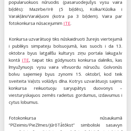
popularuokuos nūruodis (pasaruodejušys vysu vaira
biļdēs): Mazirbe/Irē (5 biļdēs), Kolka/Kūolka i
Varakļāni/Varakļuoni (kotra pa 3 biļdem). Vaira par
fotokonkursa nūsacejumim
ITE
.
Konkursa uzvarātuoji tiks nūskaidruoti žurejis viertejumā
i publikys simpateju bolsuojumā, kas suocīs i da 13.
oktobra byus latgalīšu kulturys ziņu portala lakuga.lv
kontā
ITE
, taipat tiks gūdynuots konkursa dalinīks, kas
īmyužynuojs vysu vaira vītvuordu nūruožu. Golvonūs
bolvu sajiemieji byus zynomi 15. oktobrī, kod teik
sveiteita Vaļsts volūdys dīna. Kotrys uzvarātuojs sajims
konkursa reikuotuoju saryupātys duovonys –
viesturyskajuos zemēs radeitus gordumus, izdavumus i
cytus lobumus.
Fotokonkursa nūsaukumā
“PīZeimis/PieZīmes/JūrõTǟtõkst” simboliski sasavyn