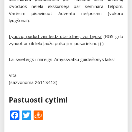
izvoduos nelelā ekskursejā par seminara telpom.
Varēsim pīsavīnuot Adventa nešporam (vokora
lyugšonai).
Lyudzu, padūd zini leidz ūtartdīnei, voi byusi!
(RGS grib
zynuot ar cik lelu ļaužu pulku jim juosariekinoj:) )
Lai svieteigs i mīreigs Zīmyssvātku gaideišonys laiks!
Vita
(sazvonoma 26118413)
Pastuosti cytim!
Facebook
Twitter
Draugiem