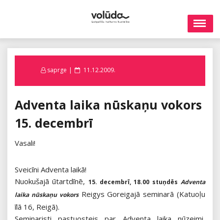
Skip
to
content
Posted
saprge
11.12.2009.
on
Adventa laika nūskaņu vokors
15. decembrī
Vasali!
Sveicīni Adventa laikā!
Nuokušajā ūtartdīnē,
15. decembrī, 18.00 stuņdēs
Adventa
Reigys Goreigajā seminarā (Katuoļu
laika nūskaņu vokors
īlā 16, Reigā).
Seminaristi pastuosteis par Adventa laika nūzeimi,