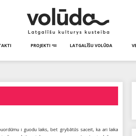
AKTI
PROJEKTI
LATGALĪŠU VOLŪDA
V
puordūmu i guodu laiks, bet grybātūs saceit, ka ari laika