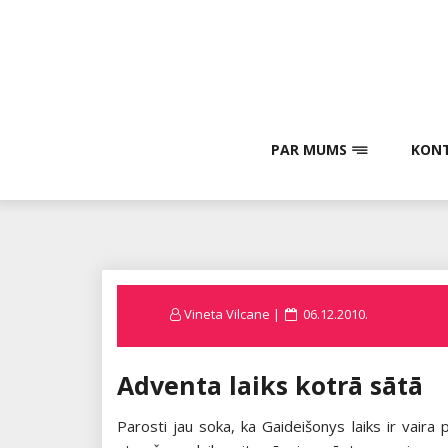
Skip
to
content
PAR MUMS
KONT
Posted
Vineta Vilcane
06.12.2010.
on
Adventa laiks kotrā sātā
Parosti jau soka, ka Gaideišonys laiks ir vaira 