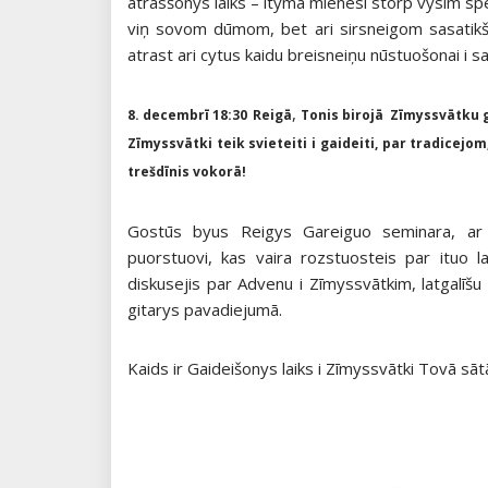
atrasšonys laiks – itymā mienesī storp vysim sp
viņ sovom dūmom, bet ari sirsneigom sasatikšo
atrast ari cytus kaidu breisneiņu nūstuošonai i sa
,
8. decembrī 18:30
Reigā
Tonis birojā Zīmyssvātku ga
Zīmyssvātki teik svieteiti i gaideiti, par tradicejo
trešdīnis vokorā!
Gostūs byus Reigys Gareiguo seminara, ar k
puorstuovi, kas vaira rozstuosteis par ituo l
diskusejis par Advenu i Zīmyssvātkim, latgalīš
gitarys pavadiejumā.
Kaids ir Gaideišonys laiks i Zīmyssvātki Tovā sāt