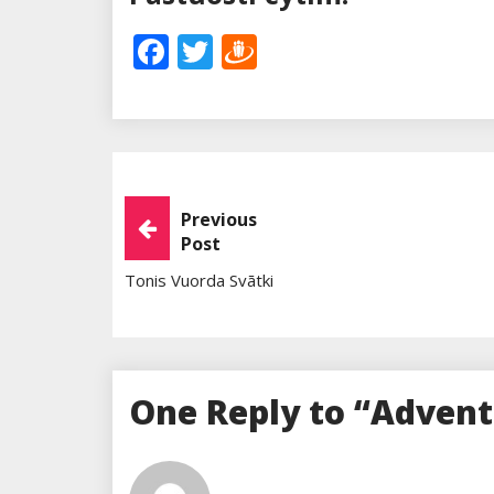
Facebook
Twitter
Draugiem
Post
Previous
Post
Navigation
Tonis Vuorda Svātki
One Reply to “Advent