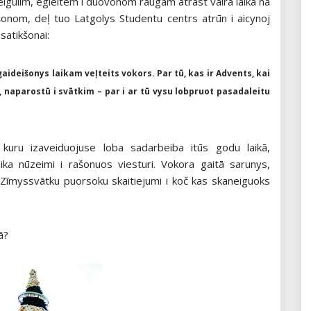
eigulim, egleitem i duovonom raugam atrast vaira laika na
nom, deļ tuo Latgolys Studentu centrs atrūn i aicynoj
satikšonai:
ideišonys laikam veļteits vokors. Par tū, kas ir Advents, kai
m, naparostū i svātkim – par i ar tū vysu lobpruot pasadaleitu
uru izaveiduojuse loba sadarbeiba itūs godu laikā,
aika nūzeimi i rašonuos viesturi. Vokora gaitā sarunys,
u Zīmyssvātku puorsoku skaitiejumi i koč kas skaneiguoks
ā?