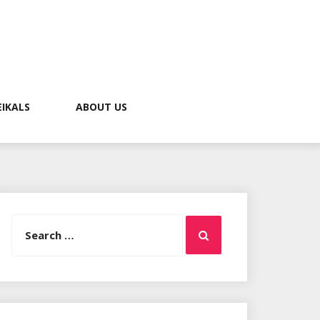
EIKALS
ABOUT US
Search
Search
for: