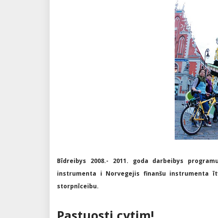
Bīdreibys 2008.- 2011. goda darbeibys programu
instrumenta i Norvegejis finanšu instrumenta ītv
storpnīceibu.
Pastuosti cytim!